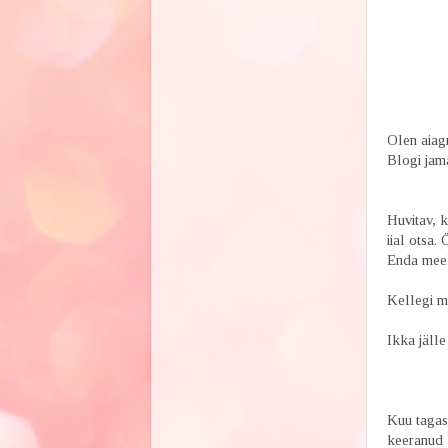
Olen aiagri
Blogi jamab
Huvitav, 
iial otsa.
Enda meele
Kellegi me
Ikka jälle
Kuu tagasi
keeranud l