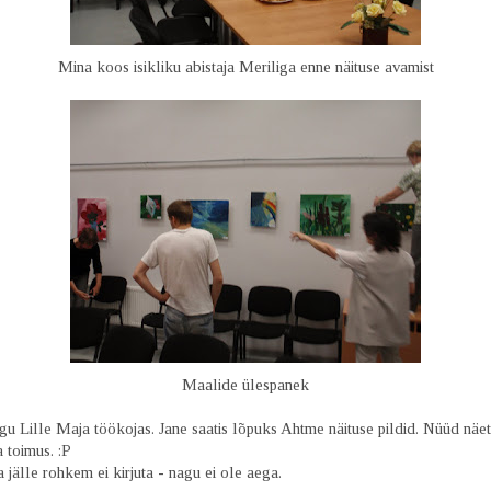
Mina koos isikliku abistaja Meriliga enne näituse avamist
Maalide ülespanek
u Lille Maja töökojas. Jane saatis lõpuks Ahtme näituse pildid. Nüüd näete
a toimus. :P
jälle rohkem ei kirjuta - nagu ei ole aega.