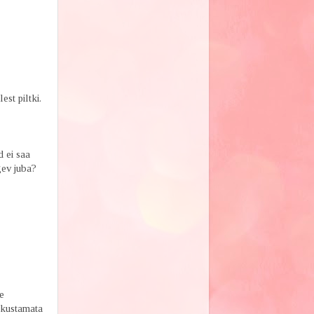
est piltki.
 ei saa
gev juba?
e
lukustamata