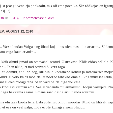
just praegu vene aja poekaalu, mis oli ema poes ka. Siin töökojas on igasu
asju. :)
Tiia
kell
13:55
Kommentaare ei ole:
V, AUGUST 12, 2010
.. Varsti lendan Valga ning õhtul koju, kus olen taas ikka arvutita... Süda
nam väga kaua arvutita...
t kõik olnud jamad on omavahel seotud. Usutavasti. Kõik viidab sellele. 
ad... Tean nüüd, et nad otsivad Silverit taga...
ati öelnud, et tuleb aeg, kui olnud keelamine kohtus ja lastekaitses mõju
 Muidugi võib ka nii mõelda, et noored tahavad oma elukogemusi ise leida j
aagi õieti midagi teha. Saab vaid öelda õige või vale.
 kindlasti karmim ema. See ei vähenda mu armastust. Hoopis vastupidi. No
ndaga hakkama saama. Emana saan öelda ainult enda arvamusi.
a elu taas korda teha. Läbi põlemist oht on möödas. Mind on lihtsalt vaj
, et ees on veel palju, mida ei ole kunagi ennem olnud...