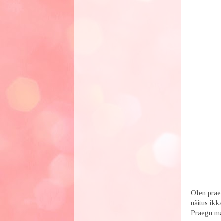
Olen praeg
näitus ikk
Praegu ma 