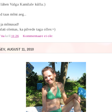
lähen Valga Kamilale külla.:)
d taas mõni aeg...
 ja mõnusad!
lati olemas, ka pilvede taga olles:=)
Tiia
kell
11:26
Kommentaare ei ole:
V, AUGUST 11, 2010