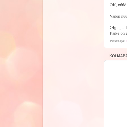
OK, nüüd 
Vaikin nüü
Olge paid
Päike on a
Postitaja:
KOLMAPÄE