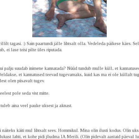
llilt tagasi. :) Sain paartundi jälle lihtsalt olla. Vedeleda päikese käes. Sell
, ei lase teisi pilte üles riputada.
kui palju suudab inimene kannatada? Nüüd tundub mulle küll, et kannatused
 Öeldakse, et kannatused teevad tugevamaks, kuid kas ma ei ole küllalt tu
st olen piisavalt tugev.
elest pole seda vist mitte.
 tuleb aina veel pauke uksest ja aknast.
 näiteks käiti mul lihtsalt sees. Hommikul. Mina olin ilusti kodus. Olin uks
ukust lahti, et kohe pidi jõudma IA Merili. (Olin pidevalt aastaid päeval 