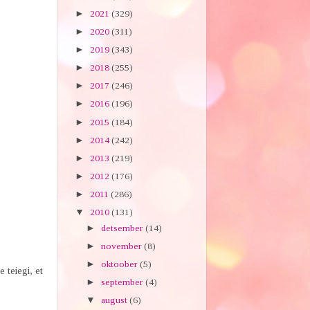
►
2021
(329)
►
2020
(311)
►
2019
(343)
►
2018
(255)
►
2017
(246)
►
2016
(196)
►
2015
(184)
►
2014
(242)
►
2013
(219)
►
2012
(176)
►
2011
(286)
▼
2010
(131)
►
detsember
(14)
►
november
(8)
►
oktoober
(5)
 teiegi, et
►
september
(4)
▼
august
(6)