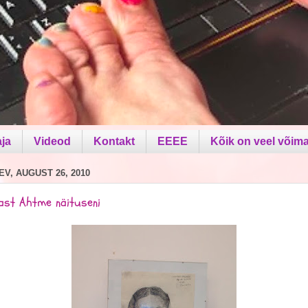
aja
Videod
Kontakt
EEEE
Kõik on veel võima
V, AUGUST 26, 2010
jast Ahtme näituseni