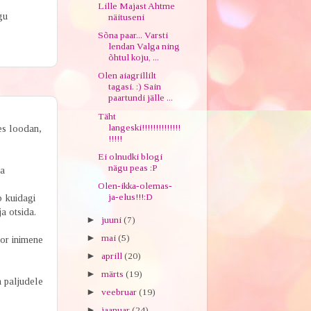
Lille Majast Ahtme
gu
näituseni
Sõna paar... Varsti
lendan Valga ning
õhtul koju, ...
Olen aiagrillilt
tagasi. :) Sain
paartundi jälle ...
Täht
langeski!!!!!!!!!!!!!!
mes loodan,
!!!!!
Ei olnudki blogi
nägu peas :P
Ka
Olen-ikka-olemas-
ja-elus!!!:D
b kuidagi
a otsida.
►
juuni
(7)
►
mai
(5)
or inimene
►
aprill
(20)
►
märts
(19)
a paljudele
►
veebruar
(19)
►
jaanuar
(24)