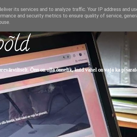
liver its services and to analyze traffic. Your IP address and u
rmance and security metrics to ensure quality of service, gene
buse.
põld
evärviliselt. Õnn on olla õnnelik, kuid vahel on vaja ka pisarai