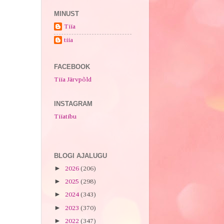
MINUST
Tiia
tiia
FACEBOOK
Tiia Järvpõld
INSTAGRAM
Tiiatibu
BLOGI AJALUGU
►
2026
(206)
►
2025
(298)
►
2024
(343)
►
2023
(370)
►
2022
(347)