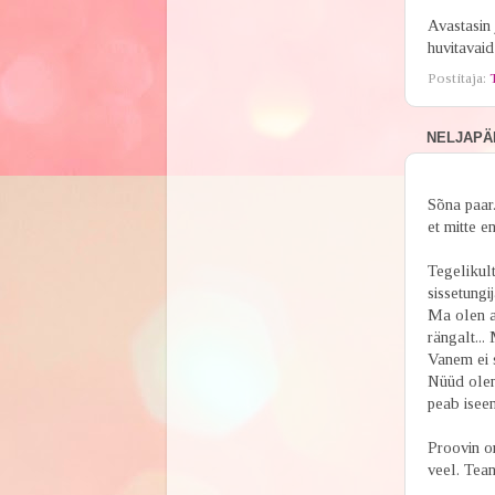
Avastasin 
huvitavaid 
Postitaja:
NELJAPÄE
Sõna paar.
et mitte e
Tegelikul
sissetungij
Ma olen al
rängalt...
Vanem ei s
Nüüd olen
peab isee
Proovin om
veel. Tean