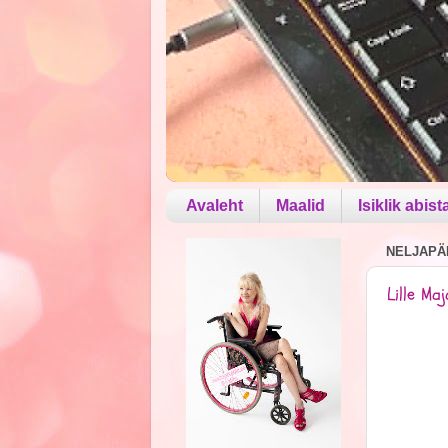
Avaleht
Maalid
Isiklik abist
NELJAPÄE
Lille Ma