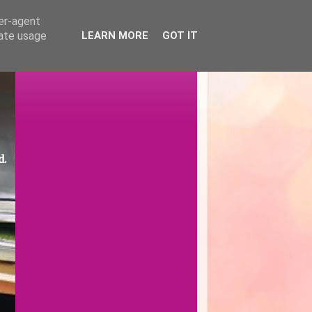
ser-agent
rate usage
LEARN MORE
GOT IT
d.