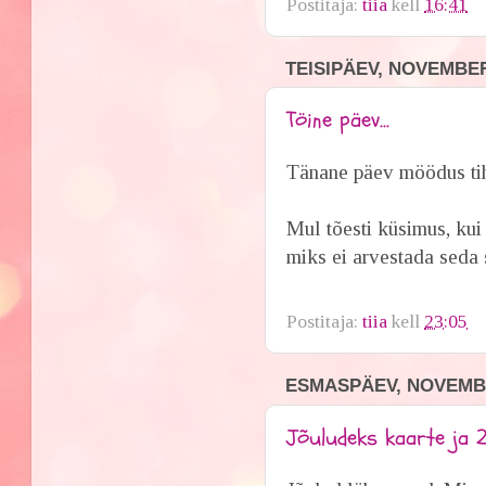
Postitaja:
tiia
kell
16:41
TEISIPÄEV, NOVEMBER
Töine päev...
Tänane päev möödus ti
Mul tõesti küsimus, kui
miks ei arvestada seda s
Postitaja:
tiia
kell
23:05
ESMASPÄEV, NOVEMBE
Jõuludeks kaarte ja 2