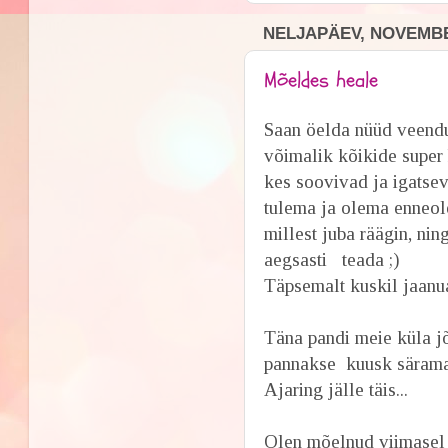
NELJAPÄEV, NOVEMBE
Mõeldes heale
Saan öelda nüüd veendu
võimalik kõikide super
kes soovivad ja igatse
tulema ja olema enneole
millest juba räägin, ni
aegsasti teada ;)
Täpsemalt kuskil jaanua
Täna pandi meie küla j
pannakse kuusk särama.
Ajaring jälle täis...
Olen mõelnud viimasel a