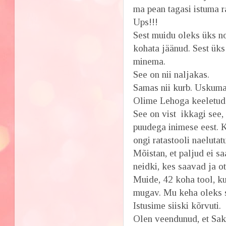
ma pean tagasi istuma ra
Ups!!!
Sest muidu oleks üks n
kohata jäänud. Sest üks 
minema.
See on nii naljakas.
Samas nii kurb. Uskuma
Olime Lehoga keeletud 
See on vist ikkagi see,
puudega inimese eest. Ku
ongi ratastooli naelutatu
Mõistan, et paljud ei sa
neidki, kes saavad ja ot
Muide, 42 koha tool, ku
mugav. Mu keha oleks sa
Istusime siiski kõrvuti.
Olen veendunud, et Saku