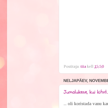
Postitaja:
tiia
kell
15:50
NELJAPÄEV, NOVEMBE
Jumalukene, kui kihvt..
... oli koristada vanu ka