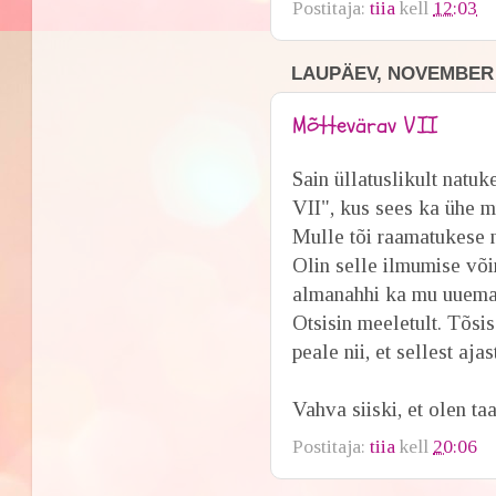
Postitaja:
tiia
kell
12:03
LAUPÄEV, NOVEMBER 1
Mõttevärav VII
Sain üllatuslikult nat
VII", kus sees ka ühe mu
Mulle tõi raamatukese 
Olin selle ilmumise või
almanahhi ka mu uuemaid
Otsisin meeletult. Tõsis
peale nii, et sellest aja
Vahva siiski, et olen t
Postitaja:
tiia
kell
20:06