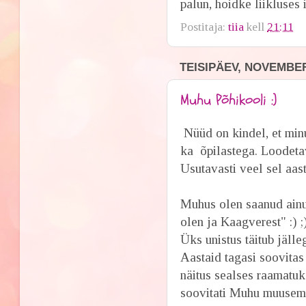
palun, hoidke liikluses i
Postitaja:
tiia
kell
21:11
TEISIPÄEV, NOVEMBER
Muhu Põhikooli :)
Nüüd on kindel, et min
ka õpilastega. Loodetav
Usutavasti veel sel aast
Muhus olen saanud ainul
olen ja Kaagverest" :) ;
Üks unistus täitub jälleg
Aastaid tagasi soovita
näitus sealses raamatuk
soovitati Muhu muusemi