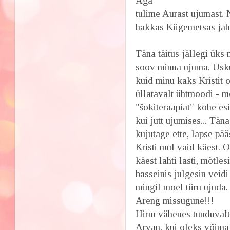
Aga
tulime Aurast ujumast. N
hakkas Kiigemetsas jahe
Täna täitus jällegi ük
soov minna ujuma. Usku
kuid minu kaks Kristit 
üllatavalt ühtmoodi - 
"šokiteraapiat" kohe esi
kui jutt ujumises... Tä
kujutage ette, lapse pä
Kristi mul vaid käest. 
käest lahti lasti, mõtles
basseinis julgesin veidi
mingil moel tiiru ujuda.
Areng missugune!!!
Hirm vähenes tunduvalt
Arvan, kui oleks võimal