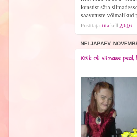
kunstist sära silmadesse
saavutuste võimalikud pi
Postitaja:
tiia
kell
20:16
NELJAPÄEV, NOVEMBE
Kõik oli viimase peal, k