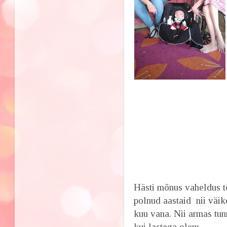
Hästi mõnus vaheldus t
polnud aastaid nii väik
kuu vana. Nii armas tunn
kui lastega olem...