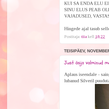
KUI SA ENDA ELU E
SINU ELUS PEAB OL
VAJADUSED, VASTAS
Hingede ajal tasub sell
Postitaja:
tiia
kell
18:22
TEISIPÄEV, NOVEMBER
Just äsja valminud m
Aplaus iseendale - sain
lubanud Silveril puuduta