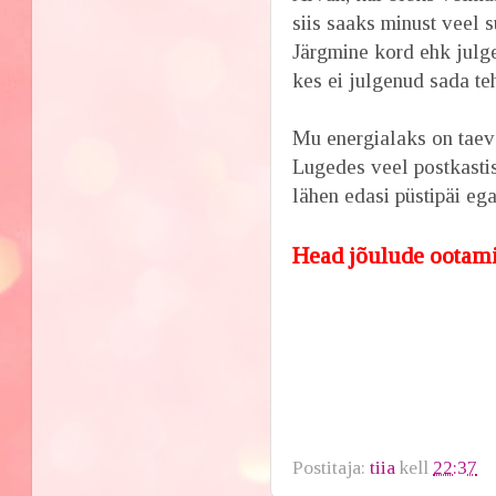
siis saaks minust veel s
Järgmine kord ehk julge
kes ei julgenud sada te
Mu energialaks on taev
Lugedes veel postkastist 
lähen edasi püstipäi ega
Head jõulude ootami
Postitaja:
tiia
kell
22:37