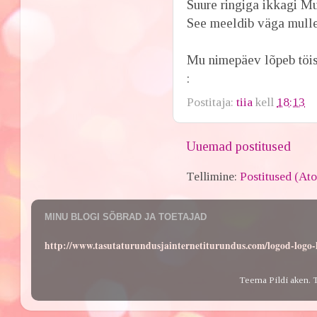
Suure ringiga ikkagi Muh
See meeldib väga mulle
Mu nimepäev lõpeb töise
:
Postitaja:
tiia
kell
18:13
Uuemad postitused
Tellimine:
Postitused (At
MINU BLOGI SÕBRAD JA TOETAJAD
http://www.tasutaturundusjainternetiturundus.com/logod-log
Teema Pildi aken. 