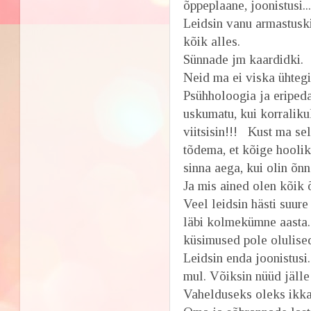
õppeplaane, joonistusi..
Leidsin vanu armastuski
kõik alles.
Sünnade jm kaardidki.
Neid ma ei viska ühtegi
Psühholoogia ja eriped
uskumatu, kui korralikul
viitsisin!!! Kust ma sel
tõdema, et kõige hoolik
sinna aega, kui olin õnn
Ja mis ained olen kõik õ
Veel leidsin hästi suur
läbi kolmekümne aasta. 
küsimused pole olulised
Leidsin enda joonistusi
mul. Võiksin nüüd jälle 
Vahelduseks oleks ikka.