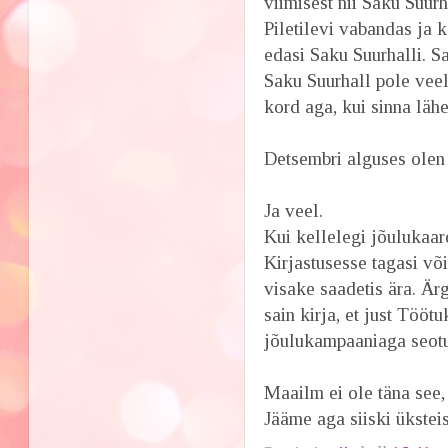
viimisest nii Saku Suurha
Piletilevi vabandas ja 
edasi Saku Suurhalli. S
Saku Suurhall pole veel
kord aga, kui sinna lähe
Detsembri alguses olen
Ja veel.
Kui kellelegi jõulukaar
Kirjastusesse tagasi või
visake saadetis ära. Är
sain kirja, et just Töö
jõulukampaaniaga seotud
Maailm ei ole täna see, 
Jääme aga siiski ükstei