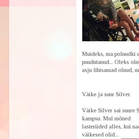
Muideks, ma polnudki e
puudutanud... Oleks oln
asju lihtsamad olnud, 
Väike ja suur Silver.
Väike Silver sai suure S
kampsu. Mul mõned
lasteriided alles, kui n
väikesed olid...