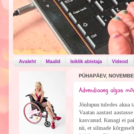
Avaleht
Maalid
Isiklik abistaja
Videod
PÜHAPÄEV, NOVEMBER
Advendiaaeg algas mõn
Jõulupuu tuledes akna t
Vaatan aastast aastass
kasvanud. Kunagi ei pai
nii, et silmade kõrgusel