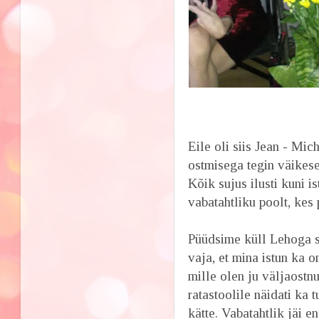
Eile oli siis Jean - Mich
ostmisega tegin väikese
Kõik sujus ilusti kuni 
vabatahtliku poolt, kes p
Püüdsime küll Lehoga s
vaja, et mina istun ka 
mille olen ju väljaostn
ratastoolile näidati ka 
kätte. Vabatahtlik jäi e