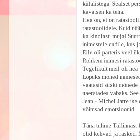
külalistega. Sealset pe
kavatsen ka teha.
Hea on, et on ratastool
ratastoolidele. Kuid nüü
ka kindlasti mujal Suurh
inimestele endile, kus j
Eile oli parteris veel ük
Rohkem inimesi ratastoo
Tegelikult meil oli hea
Lõpuks mõned inimesed,
vaatasid siiski mõnede 
naeratades vabaks. See
Jean - Michel Jarre ise 
võimsad emotsioonid.
Täna tulime Tallinnast 
olid kehvad ja rasked. 