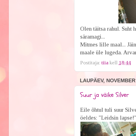
Olen täitsa rahul. Suht 
säramagi...
Mitmes lille maal... Jäi
maale üle lugeda. Arvan,
Postitaja:
tiia
kell
18:44
LAUPÄEV, NOVEMBER 1
Suur ja väike Silver
Eile õhtul tuli suur Sil
öeldes: "Leidsin lapse!