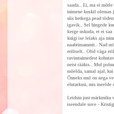
saada... Ei, ma ei mõtle
inimene kuskil olemas j
siis hetkega pead tõdema
igavik... Sel hingede ku
kerge uskuda, et ei sa
kuigi ise leiaks aja min
naabrimammit... Nad m
eriliselt... Olid väga e
ravimtaimedest kohutava
neist rääkis... Mul poln
mõelda, samal ajal, kui t
Õnneks mul on aega vee
elutarkusi, mis meelde 
Leidsin just märkmiku 
iseendale suve - Kristi