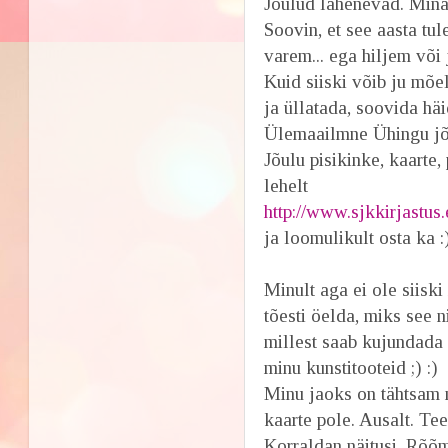
Jõulud lähenevad. Mina 
Soovin, et see aasta tul
varem... ega hiljem v
Kuid siiski võib ju mõe
ja üllatada, soovida h
Ülemaailmne Ühingu jõu
Jõulu pisikinke, kaarte
lehelt
http://www.sjkkirjast
ja loomulikult osta ka 
Minult aga ei ole siisk
tõesti öelda, miks see 
millest saab kujundada 
minu kunstitooteid ;) :)
Minu jaoks on tähtsam m
kaarte pole. Ausalt. T
Korraldan näitusi. Rõõm