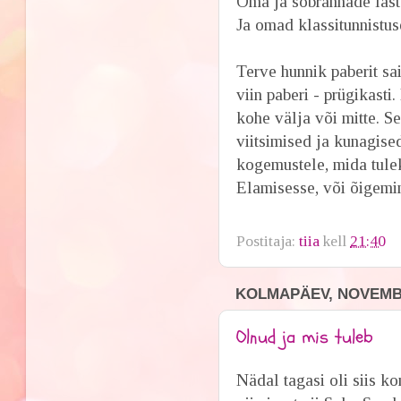
Oma ja sõbrannade laste
Ja omad klassitunnistuse
Terve hunnik paberit sai
viin paberi - prügikasti
kohe välja või mitte. 
viitsimised ja kunagise
kogemustele, mida tulek
Elamisesse, või õigemini
Postitaja:
tiia
kell
21:40
KOLMAPÄEV, NOVEMBE
Olnud ja mis tuleb
Nädal tagasi oli siis ko