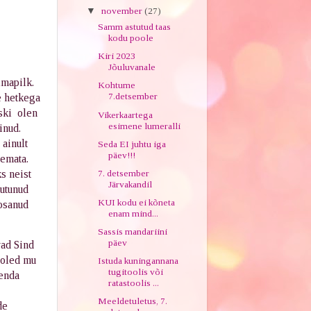
▼
november
(27)
Samm astutud taas
kodu poole
Kiri 2023
Jõuluvanale
lmapilk.
Kohtume
7.detsember
e hetkega
iski olen
Vikerkaartega
esimene lumeralli
einud.
 ainult
Seda EI juhtu iga
päev!!!
gemata.
s neist
7. detsember
Järvakandil
utunud
KUI kodu ei kõneta
 osanud
enam mind...
Sassis mandariini
päev
vad Sind
a oled mu
Istuda kuningannana
tugitoolis või
enda
ratastoolis ...
Meeldetuletus, 7.
de