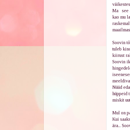
väikestes
Ma see aa
kao mu la
raskemal
maailmas
Soovin tõ
tuleb kin
kiirust r
Soovin ik
hingedele
iseeneses
meeldiva 
Nüüd edas
hüppeid 
miskit uut
Mul on pa
Kui saaks
ära... So