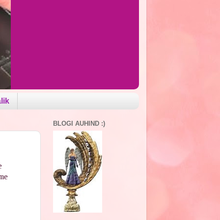
lik
BLOGI AUHIND :)
e
ime