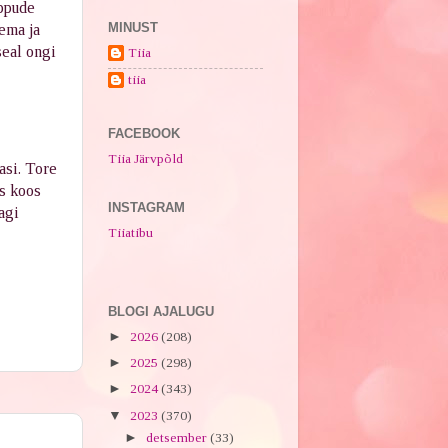
õppude
MINUST
ema ja
seal ongi
Tiia
tiia
FACEBOOK
Tiia Järvpõld
gasi. Tore
is koos
INSTAGRAM
agi
Tiiatibu
BLOGI AJALUGU
►
2026
(208)
►
2025
(298)
►
2024
(343)
▼
2023
(370)
►
detsember
(33)