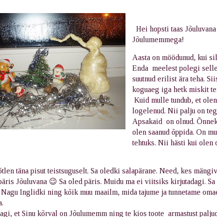
Hei hopsti taas Jõuluvana
Jõulumemmega!
Aasta on möödunud, kui si
Enda meelest polegi sell
suutnud erilist ära teha. Si
koguaeg iga hetk miskit t
Kuid mulle tundub, et olen
logelenud. Nii palju on te
Apsakaid on olnud. Õnnek
olen saanud õppida. On mu
tehtuks. Nii hästi kui olen
tlen täna pisut teistsuguselt. Sa oledki salapärane. Need, kes mängi
 päris Jõuluvana 😉 Sa oled päris. Muidu ma ei viitsiks kirjutadagi. S
 Nagu Inglidki ning kõik muu maailm, mida tajume ja tunnetame oma
a.
gi, et Sinu kõrval on Jõulumemm ning te kios toote armastust palju