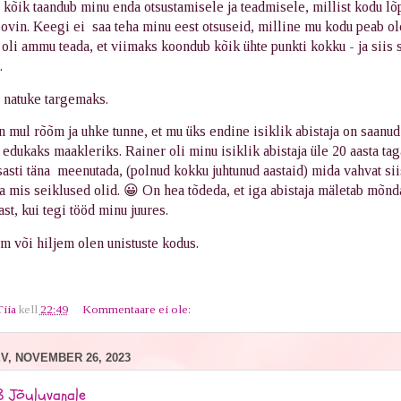
i kõik taandub minu enda otsustamisele ja teadmisele, millist kodu l
ovin. Keegi ei saa teha minu eest otsuseid, milline mu kodu peab ol
e oli ammu teada, et viimaks koondub kõik ühte punkti kokku - ja siis 
.
e natuke targemaks.
on mul rõõm ja uhke tunne, et mu üks endine isiklik abistaja on saanud
edukaks maakleriks. Rainer oli minu isiklik abistaja üle 20 aasta ta
asti täna meenutada, (polnud kokku juhtunud aastaid) mida vahvat si
a mis seiklused olid. 😀 On hea tõdeda, et iga abistaja mäletab mõnd
jast, kui tegi tööd minu juures.
 või hiljem olen unistuste kodus.
Tiia
kell
22:49
Kommentaare ei ole:
, NOVEMBER 26, 2023
3 Jõuluvanale