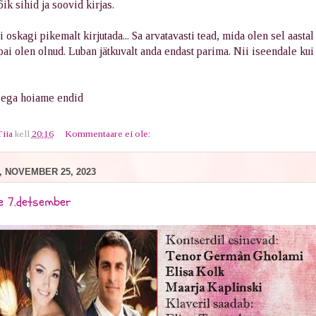
ik sihid ja soovid kirjas.
 oskagi pikemalt kirjutada... Sa arvatavasti tead, mida olen sel aastal
pai olen olnud. Luban jätkuvalt anda endast parima. Nii iseendale kui 
.
ega hoiame endid
Tiia
kell
20:16
Kommentaare ei ole:
 NOVEMBER 25, 2023
 7.detsember