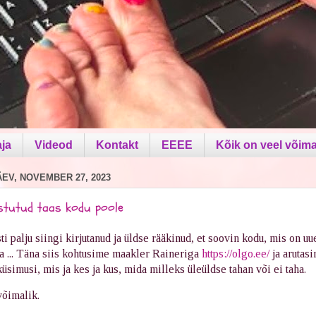
aja
Videod
Kontakt
EEEE
Kõik on veel võima
EV, NOVEMBER 27, 2023
tutud taas kodu poole
i palju siingi kirjutanud ja üldse rääkinud, et soovin kodu, mis on uu
 ... Täna siis kohtusime maakler Raineriga
https://olgo.ee/
ja arutas
üsimusi, mis ja kes ja kus, mida milleks üleüldse tahan või ei taha.
võimalik.