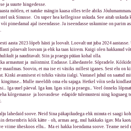
se ja suurte hingedesse.
sta mõtlen, et natuke mängin kaasa olles teile abiks Jõulumammana.
stel usk Sinusse. On super hea kellegisse uskuda. See aitab uskuda 
 või pimedamal ajal iseendasse. Ja iseendasse uskumine on parim as
.
esti aasta 2023 lõpeb hästi ja loovalt. Loovalt uut juba 2024 aastasse.
dlasti põnevalt loovam ja ehk ka taas kiirem. Kuigi olen hakkanud võ
ahulikult ja nauditavalt. Siin ja praegu püüan kohal olla.
ka armastust ja mõistmist. Endasse. Lähedastele. Sõpradele. Kõikid
 maailmas. Soovin, et ma ise ei väsiks millest iganes. Sest elu on ki
t. Kinki avamisest ei tohiks väsita iialgi. Vastasel juhul on saatud mi
kingituse... Mulle meeldib oma elu sajaga. Hetkel võin seda kindlast
i... Iga uuel päeval. Iga kuu. Igas siin ja praegu... Veel õnneks lõpmatu
teha kõrgemasse ja loovasdese edapide tulemusteni ning koguaeg t
.
lju lahedaid soove. Neid Sina päkapikudega ehk minuta ei saagi koha
in detsembris kõik kätte - oh, armas aeg, mul hakkaks igav. Ma kaot
ove viime üheskoos ellu... Ma ei hakka loendama soove. Teame neid n