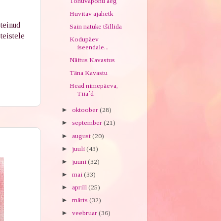
Tohuvapohu aeg
Huvitav ajahetk
 teinud
Sain natuke tšillida
teistele
Kodupäev
iseendale...
Näitus Kavastus
Täna Kavastu
Head nimepäeva,
Tiia´d
►
oktoober
(28)
►
september
(21)
►
august
(20)
►
juuli
(43)
►
juuni
(32)
►
mai
(33)
►
aprill
(25)
►
märts
(32)
►
veebruar
(36)