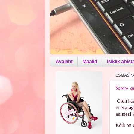
Avaleht
Maalid
Isiklik abist
ESMASPÄ
Samm as
Olen häst
energiaga
esimesi k
Kõik on 