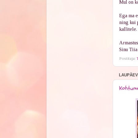
Mul on kõ
Ega ma ei
ning kui 
kallitele
Armastus
Sinu Tiia
Postitaja:
LAUPÄEV,
Kohtume