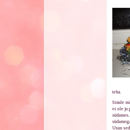
teha.
Sinule mõ
ei ole ju
südames.
südameg
Usun seda