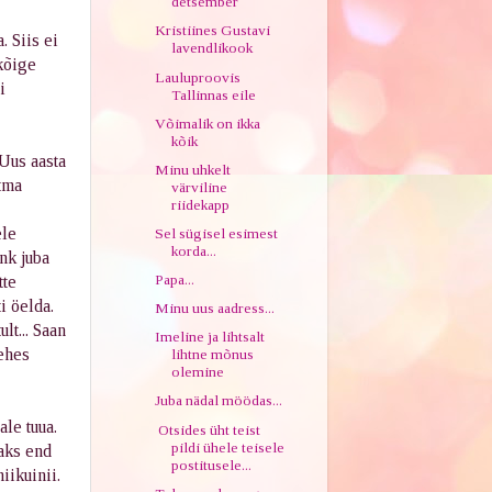
detsember
Kristiines Gustavi
 Siis ei
lavendlikook
kõige
Lauluproovis
i
Tallinnas eile
Võimalik on ikka
kõik
 Uus aasta
Minu uhkelt
tma
värviline
riidekapp
ele
Sel sügisel esimest
korda...
nk juba
Papa...
tte
i öelda.
Minu uus aadress...
lt... Saan
Imeline ja lihtsalt
ehes
lihtne mõnus
olemine
Juba nädal möödas...
le tuua.
Otsides üht teist
pildi ühele teisele
aks end
postitusele...
iikuinii.