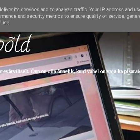
liver its services and to analyze traffic. Your IP address and u
rmance and security metrics to ensure quality of service, gene
buse.
põld
evärviliselt. Õnn on olla õnnelik, kuid vahel on vaja ka pisarai