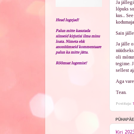
Ja jälleg
lõpuks so
kus... Se
Head lugejad!
kodumaja
Palun mitte kasutada
Sain jäll
siinseid kirjutisi ilma minu
loata. Nimeta ehk
Ja jälle 
anonüümseid kommentaare
nüüdseks 
palun ka mitte jätta.
oli mõnus
Rõõmsat lugemist!
tegime. J
sellest a
Aga varem
Tean.
Postitaja:
PÜHAPÄEV
Kiri 202