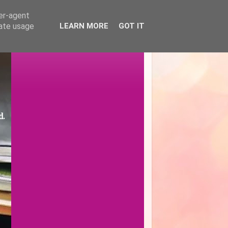
ser-agent
rate usage
LEARN MORE
GOT IT
d.