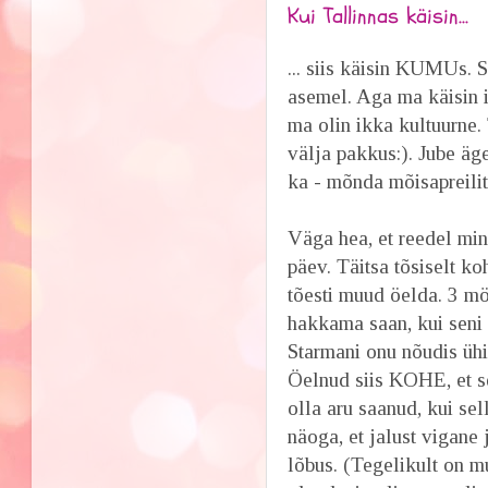
Kui Tallinnas käisin...
... siis käisin KUMUs.
asemel. Aga ma käisin
ma olin ikka kultuurne.
välja pakkus:). Jube äg
ka - mõnda mõisapreilit
Väga hea, et reedel mine
päev. Täitsa tõsiselt k
tõesti muud öelda. 3 m
hakkama saan, kui seni 
Starmani onu nõudis ühi
Öelnud siis KOHE, et sel
olla aru saanud, kui sel
näoga, et jalust vigane 
lõbus. (Tegelikult on m