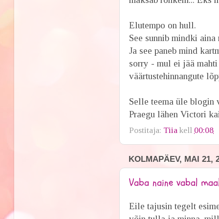
Elutempo on hull.
See sunnib mindki aina
Ja see paneb mind kart
sorry - mul ei jää mahti 
väärtustehinnangute lõpp
Selle teema üle blogin v
Praegu lähen Victori kai
Postitaja:
Tiia
kell
00:08
KOLMAPÄEV, MAI 21, 
Vaba naine vabal maa
Eile tajusin tegelt esi
võin tulla ja minna, mil