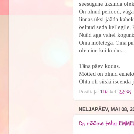
seesugune üksinda olek
On olnud periood, väga
linnas üksi jääda kahek
öelnud seda kellegile. 
Nüüd aga vahel kogunist
Oma mõtetega. Oma piilu
olemine kui kodus...
Täna päev kodus.
Mõtted on olnud ennekõ
Õhtu oli siiski iseenda 
Postitaja:
Tiia
kell
22:38
NELJAPÄEV, MAI 08, 2
On rõõme teha EMME