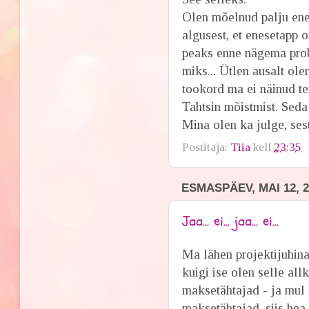
Olen mõelnud palju ene
algusest, et enesetapp o
peaks enne nägema probl
miks... Ütlen ausalt ole
tookord ma ei näinud te
Tahtsin mõistmist. Seda
Mina olen ka julge, ses
Postitaja:
Tiia
kell
23:35
ESMASPÄEV, MAI 12, 2
Jaa... ei... jaa... ei...
Ma lähen projektijuhina 
kuigi ise olen selle al
maksetähtajad - ja mul 
maksetähtajad, siis hea 