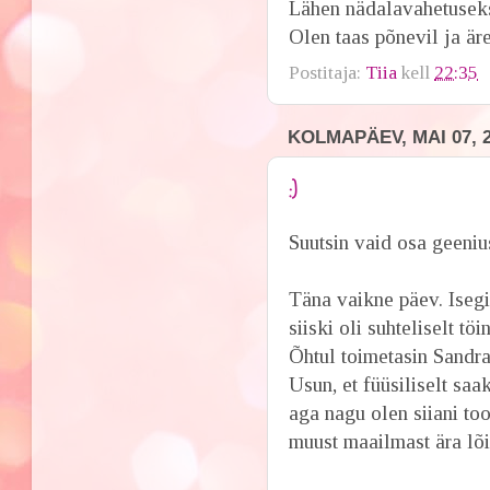
Lähen nädalavahetuseks
Olen taas põnevil ja äre
Postitaja:
Tiia
kell
22:35
KOLMAPÄEV, MAI 07, 
:)
Suutsin vaid osa geeniu
Täna vaikne päev. Isegi
siiski oli suhteliselt töi
Õhtul toimetasin Sandra
Usun, et füüsiliselt sa
aga nagu olen siiani to
muust maailmast ära lõi