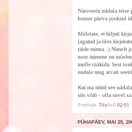
Närveerin nädala teise
homse päeva jooksul ül
Mäletate, et hiljuti kir
jagatud ja üles kirjut
täide minna. :) Nimelt j
noor inimene on mõelnu
mulle rääkida. Sest teat
endale ning arvati seetõt
Kui ma nüüd see nädala
siis võib - olla suvel 
Postitaja:
Tiia
kell
02:03
PÜHAPÄEV, MAI 25, 20