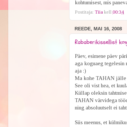
kohtumisest, mis panev
Postitaja:
Tiia
kell
00:34
REEDE, MAI 16, 2008
Rababerikissellist konja
Päev, esimene päev päris
aga koguaeg tegelesin 
aja :)
Ma kohe TAHAN jälle 
See oli vist hea, et kuu
Küllap oleksin tahtmise 
TAHAN värvidega tööd 
ning absoluutselt ei ta
Siis meenus, et külmiku