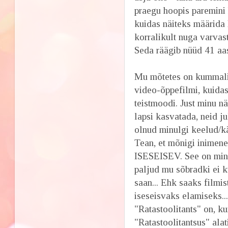
praegu hoopis paremini 
kuidas näiteks määrida
korralikult nuga varvas
Seda räägib nüüd 41 aa
Mu mõtetes on kummalin
video-õppefilmi, kuidas 
teistmoodi. Just minu n
lapsi kasvatada, neid j
olnud minulgi keelud/kä
Tean, et mõnigi inimen
ISESEISEV. See on mi
paljud mu sõbradki ei 
saan... Ehk saaks filmi
iseseisvaks elamiseks..
"Ratastoolitants" on, k
"Ratastoolitantsus" alati