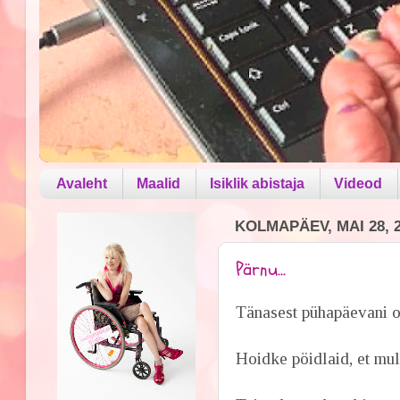
Avaleht
Maalid
Isiklik abistaja
Videod
KOLMAPÄEV, MAI 28, 
Pärnu...
Tänasest pühapäevani o
Hoidke pöidlaid, et mul