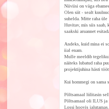
Niiviisi on väga ebamee
Olen siit - sealt kuulnud
suhelda. Mitte raha üle 
Huvitav, mis siis saab, 
saakski aruannet esitad
Andeks, kuid mina ei so
iial enam.
Mulle meeldib tegelikul
näiteks lubatud raha pu
projektijuhina hästi töö
Kui hommegi on sama sei
Põltsamaal lülitasin sel
Põltsamaal oli ILUS ja
Lossi hoovis jalutamas.