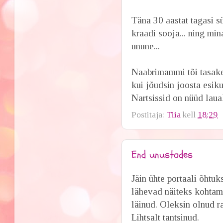
Täna 30 aastat tagasi s
kraadi sooja... ning min
unune...
Naabrimammi tõi tasake
kui jõudsin joosta esik
Nartsissid on nüüd laua
Postitaja:
Tiia
kell
18:29
End unustades
Jäin ühte portaali õhtu
lähevad näiteks kohtama
läinud. Oleksin olnud r
Lihtsalt tantsinud.