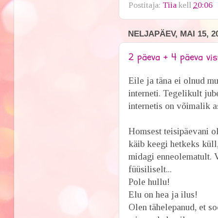
Postitaja:
Tiia
kell
20:06
NELJAPÄEV, MAI 15, 2
2 päeva + 4 päeva vis
Eile ja täna ei olnud m
interneti. Tegelikult ju
internetis on võimalik a
Homsest teisipäevani ole
käib keegi hetkeks küll,
midagi enneolematult. V
füüsiliselt...
Pole hullu!
Elu on hea ja ilus!
Olen tähelepanud, et so