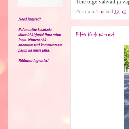
Teie olge vahvad ja va
Postitaja:
Tiia
kell
12:52
Head lugejad!
Palun mitte kasutada
Pilte Kadriorust
siinseid kirjutisi ilma minu
loata. Nimeta ehk
anonüümseid kommentaare
palun ka mitte jätta.
Rõõmsat lugemist!