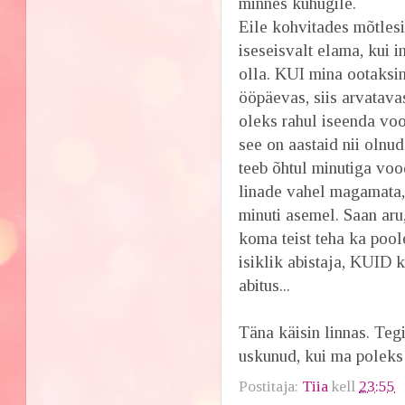
minnes kuhugile.
Eile kohvitades mõtlesin
iseseisvalt elama, kui 
olla. KUI mina ootaksin
ööpäevas, siis arvatava
oleks rahul iseenda voo
see on aastaid nii olnud
teeb õhtul minutiga vo
linade vahel magamata,
minuti asemel. Saan aru
koma teist teha ka pool
isiklik abistaja, KUID k
abitus...
Täna käisin linnas. Teg
uskunud, kui ma poleks ä
Postitaja:
Tiia
kell
23:55