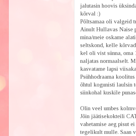
jalutasin hoovis üksinda
kõrval :)
Põltsamaa oli valgeid tu
Ainult Hullavas Naise 
mina/meie oskame alati
seltskond, kelle kõrvad
kel oli vist sünna, oma 
naljatas normaalselt. Mi
kasvatame lapsi viisaka
Psühhodraama koolitus 
õhtul kogunisti laulsin
siinkohal kuskile punase
Olin veel umbes kolmvee
Jõin jäätisekokteili CA
vahetamise aeg pisut e
tegelikult mulle. Saan 