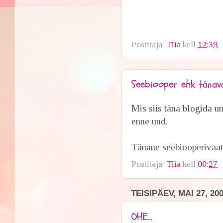
Postitaja:
Tiia
kell
12:39
Seebiooper ehk tänav
Mis siis täna blogida u
enne und.
Tänane seebiooperivaatu
Postitaja:
Tiia
kell
00:27
TEISIPÄEV, MAI 27, 20
OHE...