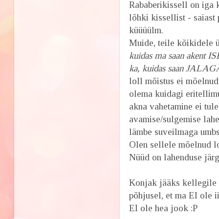
Rababerikissell on iga
lõhki kissellist - saia
küüüülm.
Muide, teile kõikidele
kuidas ma saan akent ISE 
ka, kuidas saan JALAGA ak
loll mõistus ei mõelnud
olema kuidagi eritellim
akna vahetamine ei tule 
avamise/sulgemise lahe
lämbe suveilmaga umbse
Olen sellele mõelnud l
Nüüd on lahenduse järg
Konjak jääks kellegile i
põhjusel, et ma EI ole 
EI ole hea jook :P