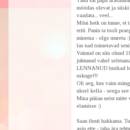
Täna sai papa ärasaatmi
möödas olevat ja siiski 
vaadata... veel...
Mõni hetk on tunne, et t
eriti. Panin ta tooli pra
minema - olge mureta :)
las nad toimetavad seni,
Vaimud on siin olnud 18
juhtunud vahel seletama
LENNANUD lusikad lusi
uskuge!!!
Oli aeg, kus vaim mängi
uksel kella - seega see
Mina püüan neist mitte 
elamisse :)
Saan ilusti hakkama. Tun
asju ette - taha ära teh