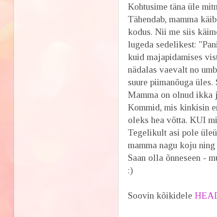
Kohtusime täna üle mi
Tähendab, mamma käib mu
kodus. Nii me siis käime
lugeda sedelikest: "Pan
kuid majapidamises vist
nädalas vaevalt no umb
suure piimanõuga üles
Mamma on olnud ikka 
Kommid, mis kinkisin e
oleks hea võtta. KUI m
Tegelikult asi pole ül
mamma nagu koju ning 
Saan olla õnneseen - m
:)
Soovin kõikidele
HEA