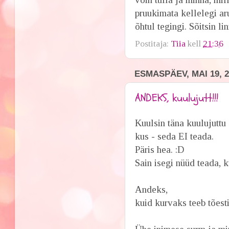
pruukimata kellelegi ar
õhtul tegingi. Sõitsin l
Postitaja:
Tiia
kell
21:36
ESMASPÄEV, MAI 19, 2
ANDEKS, kuulujutt!!!
Kuulsin täna kuuluj
kus - seda EI teada.
Päris hea. :D
Sain isegi nüüd teada, k
Andeks,
kuid kurvaks teeb tõesti