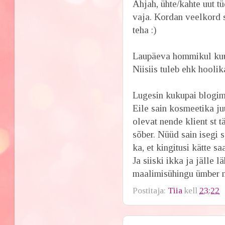
Ahjah, ühte/kahte uut tü
vaja. Kordan veelkord s
teha :)
Laupäeva hommikul kuu
Niisiis tuleb ehk hoolik
Lugesin kukupai blogim
Eile sain kosmeetika ju
olevat nende klient st t
sõber. Nüüd sain isegi s
ka, et kingitusi kätte sa
Ja siiski ikka ja jälle
maalimisühingu ümber ni
Postitaja:
Tiia
kell
23:22