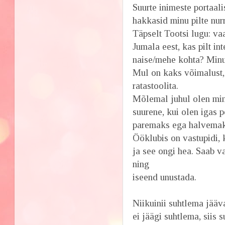
Suurte inimeste portaal
hakkasid minu pilte nur
Täpselt Tootsi lugu: vaa
Jumala eest, kas pilt in
naise/mehe kohta? Minu 
Mul on kaks võimalust, 
ratastoolita.
Mõlemal juhul olen mi
suurene, kui olen igas 
paremaks ega halvemaks
Ööklubis on vastupidi, 
ja see ongi hea. Saab v
ning
iseend unustada.
Niikuinii suhtlema jääv
ei jäägi suhtlema, siis 