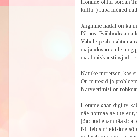
Homme õhtul sõidan Tal
külla :) Juba mõned näd
Järgmine nädal on ka m
Pärnus. Psühhodraama k
Vahele peab mahtuma r
majandusaruande ning p
maalimiskunstiasjad - s
Natuke muretsen, kas 
On muresid ja probleeme
Närveerimisi on rohkem 
Homme saan digi tv ka!!!
näe normaalselt telerit,
jõudnud enam rääkida, e
Nii leidsin/leidsime sõ
maksab rohkem... Eks n