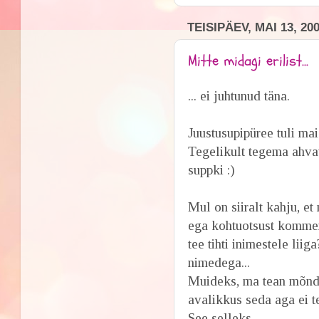
TEISIPÄEV, MAI 13, 20
Mitte midagi erilist...
... ei juhtunud täna.
Juustusupipüree tuli mai
Tegelikult tegema ahva
suppki :)
Mul on siiralt kahju, e
ega kohtuotsust kommen
tee tihti inimestele li
nimedega...
Muideks, ma tean mõnd 
avalikkus seda aga ei te
See selleks.