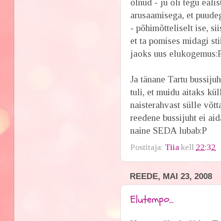
olnud - ju oli tegu eali
arusaamisega, et puudeg
- põhimõtteliselt ise, s
et ta pomises midagi stii
jaoks uus elukogemus:
Ja tänane Tartu bussiju
tuli, et muidu aitaks kü
naisterahvast sülle võtta
reedene bussijuht ei aid
naine SEDA lubab:P
Postitaja:
Tiia
kell
22:32
REEDE, MAI 23, 2008
Elutempo...