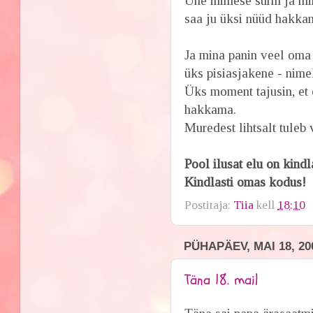
Ühe inimese surm ja mi
saa ju üksi nüüd hakkam
Ja mina panin veel oma 
üks pisiasjakene - nimel
Üks moment tajusin, et
hakkama.
Muredest lihtsalt tuleb 
Pool ilusat elu on kindl
Kindlasti omas kodus!
Postitaja:
Tiia
kell
18:10
PÜHAPÄEV, MAI 18, 20
Täna 18. mail