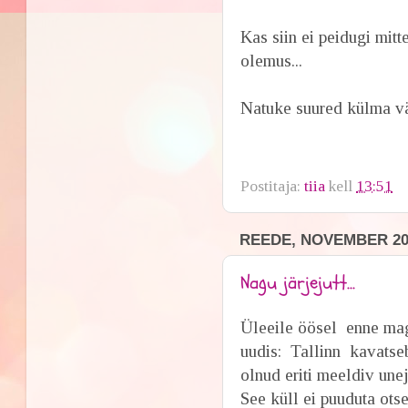
Kas siin ei peidugi mitt
olemus...
Natuke suured külma vä
Postitaja:
tiia
kell
13:51
REEDE, NOVEMBER 20,
Nagu järjejutt...
Üleeile öösel enne mag
uudis: Tallinn kavatse
olnud eriti meeldiv unej
See küll ei puuduta ots