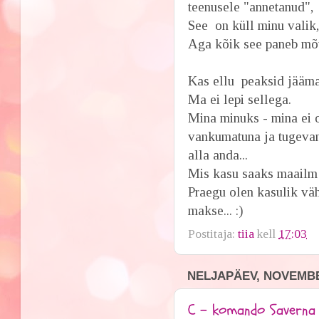
teenusele "annetanud", 
See on küll minu valik
Aga kõik see paneb mõt
Kas ellu peaksid jääma 
Ma ei lepi sellega.
Mina minuks - mina ei 
vankumatuna ja tugevana
alla anda...
Mis kasu saaks maailm 
Praegu olen kasulik väh
makse... :)
Postitaja:
tiia
kell
17:03
NELJAPÄEV, NOVEMBE
C - komando Saverna