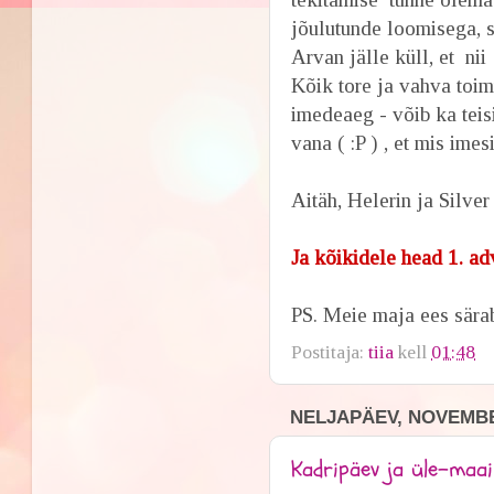
jõulutunde loomisega, s
Arvan jälle küll, et ni
Kõik tore ja vahva toi
imedeaeg - võib ka teis
vana ( :P ) , et mis ime
Aitäh, Helerin ja Silve
Ja kõikidele head 1. ad
PS. Meie maja ees sära
Postitaja:
tiia
kell
01:48
NELJAPÄEV, NOVEMBE
Kadripäev ja üle-maai