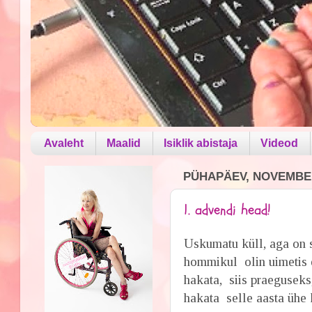
Avaleht
Maalid
Isiklik abistaja
Videod
PÜHAPÄEV, NOVEMBER
1. advendi head!
Uskumatu küll, aga on s
hommikul olin uimetis 
hakata, siis praegusek
hakata selle aasta ühe 