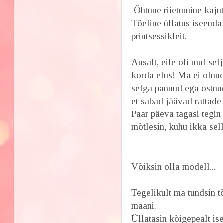
Õhtune riietumine kajut
Tõeline üllatus iseendal
printsessikleit.
Ausalt, eile oli mul sel
korda elus! Ma ei olnud 
selga pannud ega ostnud
et sabad jäävad rattade 
Paar päeva tagasi tegin 
mõtlesin, kuhu ikka sell
Võiksin olla modell...
Tegelikult ma tundsin tõ
maani.
Üllatasin kõigepealt is