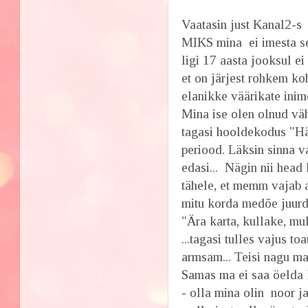
Vaatasin just Kanal2-
MIKS mina ei imesta se
ligi 17 aasta jooksul e
et on järjest rohkem k
elanikke väärikate inim
Mina ise olen olnud vä
tagasi hooldekodus "Hä
periood. Läksin sinna v
edasi... Nägin nii head
tähele, et memm vajab a
mitu korda medõe juurde
"Ära karta, kullake, m
...tagasi tulles vajus t
armsam... Teisi nagu ma 
Samas ma ei saa öelda k
- olla mina olin noor j