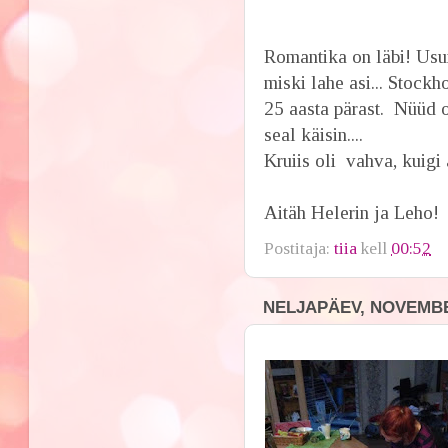
Romantika on läbi! Usun
miski lahe asi... Stock
25 aasta pärast. Nüüd o
seal käisin....
Kruiis oli vahva, kuigi
Aitäh Helerin ja Leho!
Postitaja:
tiia
kell
00:52
NELJAPÄEV, NOVEMBE