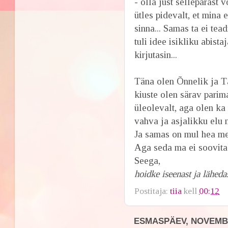
- olla just sellepärast 
ütles pidevalt, et mina 
sinna... Samas ta ei te
tuli idee isikliku abist
kirjutasin...
Täna olen Õnnelik ja T
kiuste olen särav parim
üleolevalt, aga olen ka 
vahva ja asjalikku elu 
Ja samas on mul hea m
Aga seda ma ei soovitak
Seega,
hoidke iseenast ja läheda
Postitaja:
tiia
kell
00:12
ESMASPÄEV, NOVEMBE