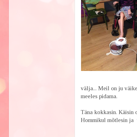
välja... Meil on ju vä
meeles pidama.
Täna kokkasin. Käisin o
Hommikul mõtlesin ja va