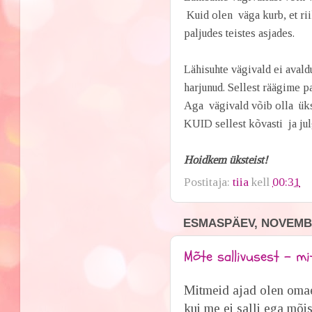
Kuid olen väga kurb, et rii
paljudes teistes asjades.
Lähisuhte vägivald ei avald
harjunud. Sellest räägime p
Aga vägivald võib olla üksk
KUID sellest kõvasti ja jul
Hoidkem üksteist!
Postitaja:
tiia
kell
00:31
ESMASPÄEV, NOVEMBE
Mõte sallivusest - mi
Mitmeid ajad olen oma
kui me ei salli ega mõis