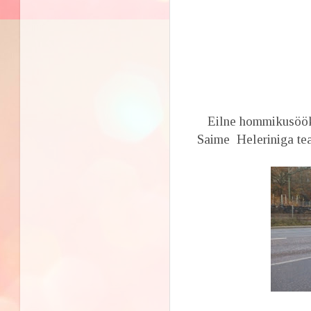
Eilne hommikusöök. 
Saime Heleriniga tea