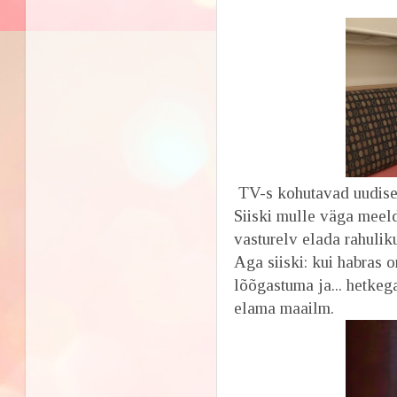
Puhkam
TV-s kohutavad uudised 
Siiski mulle väga meeld
vasturelv elada rahulik
Aga siiski: kui habras 
lõõgastuma ja... hetkega
elama maailm.