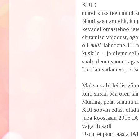
KUID
murelikuks teeb mind 
Nüüd saan aru ehk, kui
kevadel omastehooljate
ehitamise vajadust, aga
oli
nulli
lähedane. Ei 
kuskile - ja oleme sell
saab olema samm tagasi
Loodan südamest, et se
Mäksa vald leidis võim
kuid siiski. Ma olen tän
Muidugi pean suutma u
KUI soovin edasi elada 
juba koostasin 2016 IA
väga ilusad!
Usun, et paari aasta IA