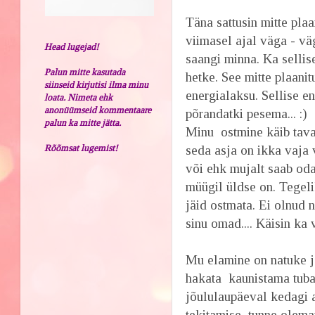
Täna sattusin mitte pla
viimasel ajal väga - vä
Head lugejad!
saangi minna. Ka sellis
Palun mitte kasutada
hetke. See mitte plaani
siinseid kirjutisi ilma minu
energialaksu. Sellise e
loata. Nimeta ehk
anonüümseid kommentaare
põrandatki pesema... :)
palun ka mitte jätta.
Minu ostmine käib taval
Rõõmsat lugemist!
seda asja on ikka vaja 
või ehk mujalt saab od
müügil üldse on. Tegeli
jäid ostmata. Ei olnud 
sinu omad.... Käisin ka 
Mu elamine on natuke jõ
hakata kaunistama tuba 
jõululaupäeval kedagi a
tekitamise tunne olema