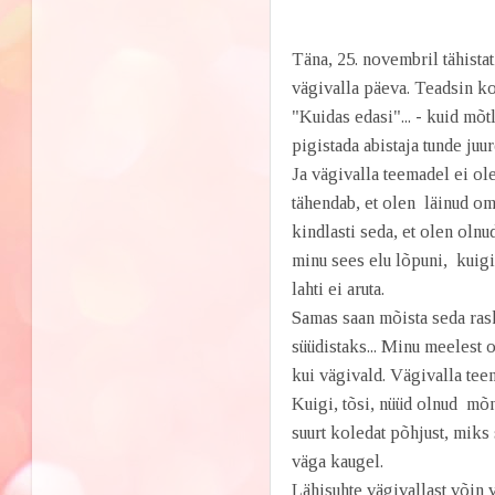
Täna, 25. novembril tähista
vägivalla päeva. Teadsin 
"Kuidas edasi"... - kuid mõ
pigistada abistaja tunde ju
Ja vägivalla teemadel ei ol
tähendab, et olen läinud om
kindlasti seda, et olen olnu
minu sees elu lõpuni, kuig
lahti ei aruta.
Samas saan mõista seda rask
süüdistaks... Minu meelest 
kui vägivald. Vägivalla tee
Kuigi, tõsi, nüüd olnud mõ
suurt koledat põhjust, miks s
väga kaugel.
Lähisuhte vägivallast võin 