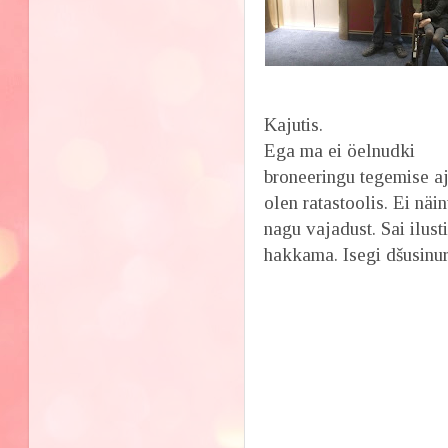
Kajutis.
Ega ma ei öelnudki
broneeringu tegemise aj
olen ratastoolis. Ei näi
nagu vajadust. Sai ilust
hakkama. Isegi dšusin