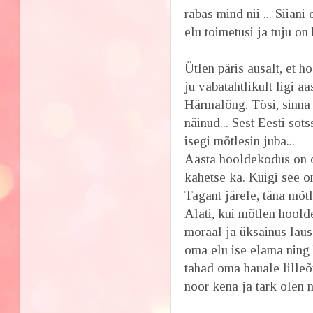
rabas mind nii ... Sii
elu toimetusi ja tuju on
Ütlen päris ausalt, et
ju vabatahtlikult ligi 
Härmalõng. Tõsi, sinna 
näinud... Sest Eesti sot
isegi mõtlesin juba...
Aasta hooldekodus on o
kahetse ka. Kuigi see o
Tagant järele, täna mõtl
Alati, kui mõtlen hool
moraal ja üksainus laus
oma elu ise elama ning 
tahad oma hauale lilleõi
noor kena ja tark olen