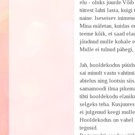
elu - oluks juurde.Võib
tütrest lahti lasta, kuig
naine. Iseseisev inimene
Mina mäletan, kuidas em
teeme kõik, et saad ela
jõudnud mulle kohale eri
Mulle ei tulnud pähegi,
Jah, hooldekodus püüds
sai minult vastu vahtimi
abielus ning lootsin sii
samamoodi ilma pikema 
tihti hooldekodu elanikud
selgeks teha. Kusjuure
ei julgenud keegi mulle
Hooldekodus on vahel m
tegusid.