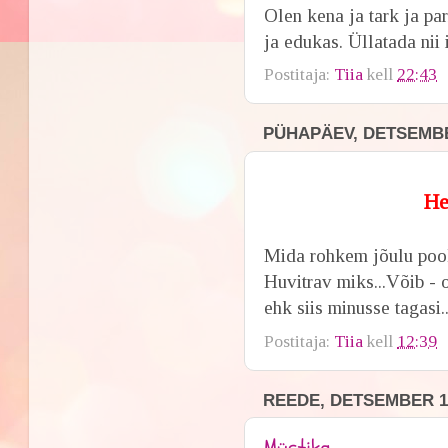
Olen kena ja tark ja pa
ja edukas. Üllatada nii i
Postitaja:
Tiia
kell
22:43
PÜHAPÄEV, DETSEMBE
Head 3 ad
Mida rohkem jõulu poole
Huvitrav miks...Võib - 
ehk siis minusse tagasi..
Postitaja:
Tiia
kell
12:39
REEDE, DETSEMBER 14
Müstika