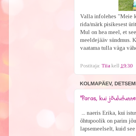
Valla infolehes "Meie 
rida/märk pisikesest ür
Mul on hea meel, et se
meeldejääv sündmus. Ku
vaatama tulla väga vähe
Postitaja:
Tiia
kell
19:30
KOLMAPÄEV, DETSEMB
"Paras, kui jõulutunne
... naeris Erika, kui ist
õhtupoolik on parim jõu
lapsemeelselt, kuid see 