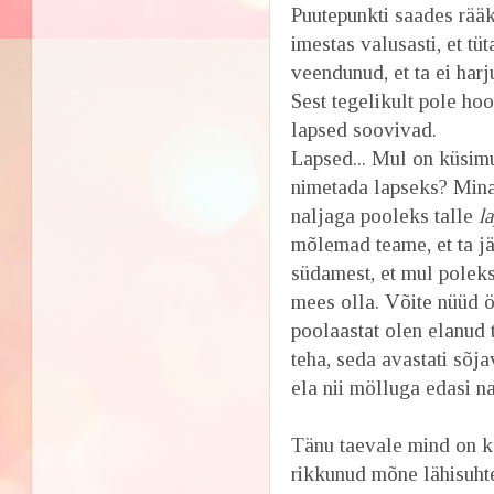
Puutepunkti saades rää
imestas valusasti, et tüt
veendunud, et ta ei har
Sest tegelikult pole h
lapsed soovivad.
Lapsed... Mul on küsimu
nimetada lapseks? Mina 
naljaga pooleks talle
l
mõlemad teame, et ta jä
südamest, et mul polek
mees olla. Võite nüüd ö
poolaastat olen elanud 
teha, seda avastati sõja
ela nii mölluga edasi na
Tänu taevale mind on ka
rikkunud mõne lähisuht