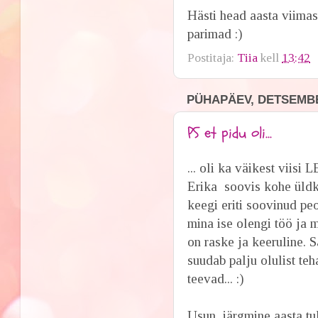
Hästi head aasta viimas
parimad :)
Postitaja:
Tiia
kell
13:42
PÜHAPÄEV, DETSEMBE
PS et pidu oli...
... oli ka väikest viisi
Erika soovis kohe üldk
keegi eriti soovinud peo
mina ise olengi töö ja
on raske ja keeruline
suudab palju olulist te
teevad... :)
Usun, järgmine aasta tu