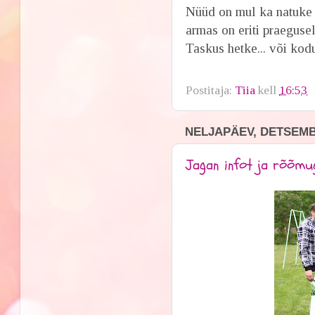
Nüüd on mul ka natuke 
armas on eriti praeguse
Taskus hetke... või kodu
Postitaja:
Tiia
kell
16:53
NELJAPÄEV, DETSEMBE
Jagan infot ja rõõmu