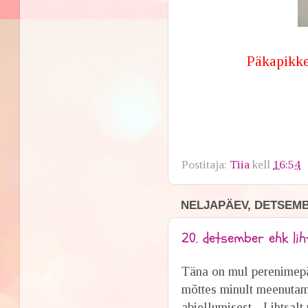
Päkapik
k
j
Postitaja:
Tiia
kell
16:54
NELJAPÄEV, DETSEMBE
20. detsember ehk lih
Täna on mul perenimepä
mõttes minult meenutam
abiellumisest... Lihtsa