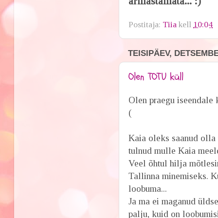
armastamata... :)
Postitaja:
Tiia
kell
10:04
TEISIPÄEV, DETSEMBER
Olen TOTU küll
Olen praegu iseendale k
(
Kaia oleks saanud olla t
tulnud mulle Kaia meeld
Veel õhtul hilja mõtlesi
Tallinna minemiseks. Ku
loobuma...
Ja ma ei maganud üldse 
palju, kuid on loobumis