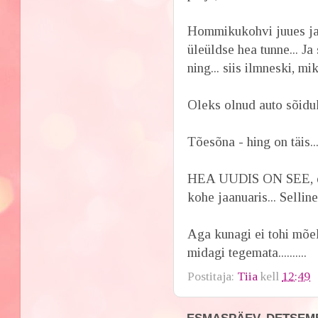
Hommikukohvi juues ja 
üleüldse hea tunne... Ja
ning... siis ilmneski, mi
Oleks olnud auto sõiduk
Tõesõna - hing on täis..
HEA UUDIS ON SEE, et 
kohe jaanuaris... Selli
Aga kunagi ei tohi mõel
midagi tegemata..........
Postitaja:
Tiia
kell
12:49