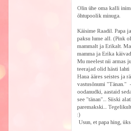
Olin ühe oma kalli inime
õhtupoolik minuga.
Käisime Raadil. Papa j
paksu lume all. (Pink o
mammalt ja Erikalt. Ma 
mamma ja Erika käivad i
Mu meelest nii armas ju,
teerajad olid hästi laht
Haua ääres seistes ja r
vastusõnumi "Tänan." -
oodanudki, aastaid seda 
see "tänan"... Siiski ala
paremakski... Tegelikult
:)
Usun, et papa hing, üks