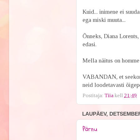
Kuid... inimene ei suuda
ega miski muuta...
Õnneks, Diana Lorents, 
edasi.
Mella näitus on homme 
VABANDAN, et seekord e
neid loodetavasti õigep
Postitaja:
Tiia
kell
21:49
LAUPÄEV, DETSEMBER 
Pärnu