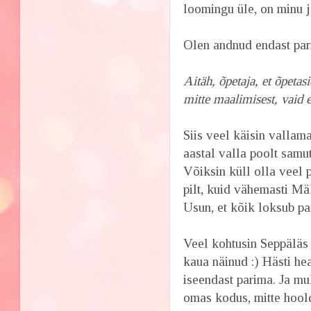
loomingu üle, on minu ja
Olen andnud endast pari
Aitäh, õpetaja, et õpeta
mitte maalimisest, vaid ee
Siis veel käisin vallam
aastal valla poolt samu
Võiksin küll olla veel p
pilt, kuid vähemasti Mä
Usun, et kõik loksub pai
Veel kohtusin Seppäläs
kaua näinud :) Hästi h
iseendast parima. Ja mu
omas kodus, mitte hoold