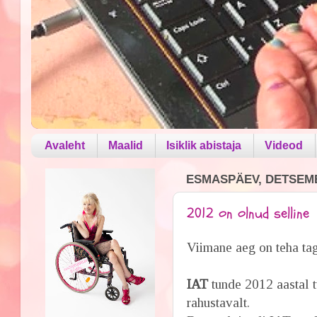
Avaleht
Maalid
Isiklik abistaja
Videod
ESMASPÄEV, DETSEMB
2012 on olnud selline
Viimane aeg on teha tag
IAT
tunde 2012 aastal 
rahustavalt.