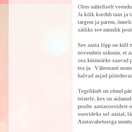
Olen suhteliselt veend
Ja kõik kordub taas ja ta
targem ja parem, õnnel
säiliks see minulik posi
See aasta lõpp on küll 
novembris uskusin, et a
osa küsimärke saavad pu
tea ju. Vähemasti momen
halvad asjad pöörduvad
Tegelikult on olnud päri
teistele, kes on aidanud
poolte aastasoovidest o
soovideks sel aastal, l
Aastavahetusega muutub