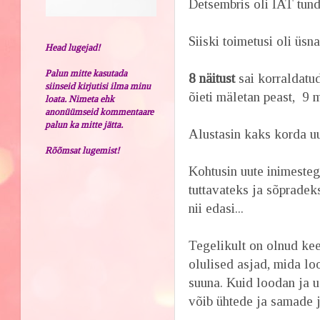
Detsembris oli IAT tun
Siiski toimetusi oli üsn
Head lugejad!
Palun mitte kasutada
8 näitust
sai korraldatud
siinseid kirjutisi ilma minu
õieti mäletan peast, 9 m
loata. Nimeta ehk
anonüümseid kommentaare
palun ka mitte jätta.
Alustasin kaks korda uu
Rõõmsat lugemist!
Kohtusin uute inimeste
tuttavateks ja sõpradeks
nii edasi...
Tegelikult on olnud keer
olulised asjad, mida lo
suuna. Kuid loodan ja u
võib ühtede ja samade 