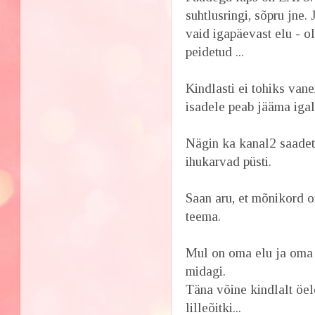
suhtlusringi, sõpru jne.
vaid igapäevast elu - o
peidetud ...
Kindlasti ei tohiks va
isadele peab jääma iga
Nägin ka kanal2 saadet 
ihukarvad püsti.
Saan aru, et mõnikord o
teema.
Mul on oma elu ja oma 
midagi.
Täna võine kindlalt öel
lilleõitki...