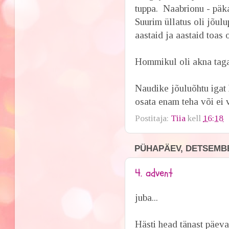
tuppa. Naabrionu - päka
Suurim üllatus oli jõul
aastaid ja aastaid toas 
Hommikul oli akna taga t
Naudike jõuluõhtu igat 
osata enam teha või ei vi
Postitaja:
Tiia
kell
16:18
PÜHAPÄEV, DETSEMBE
4. advent
juba...
Hästi head tänast päeva