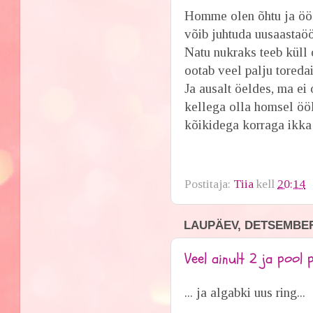
Homme olen õhtu ja öö 
võib juhtuda uusaastaööl
Natu nukraks teeb küll 
ootab veel palju toredai
Ja ausalt öeldes, ma ei
kellega olla homsel ööl
kõikidega korraga ikka o
Postitaja:
Tiia
kell
20:14
LAUPÄEV, DETSEMBER 
Veel ainult 2 ja pool p
... ja algabki uus ring...