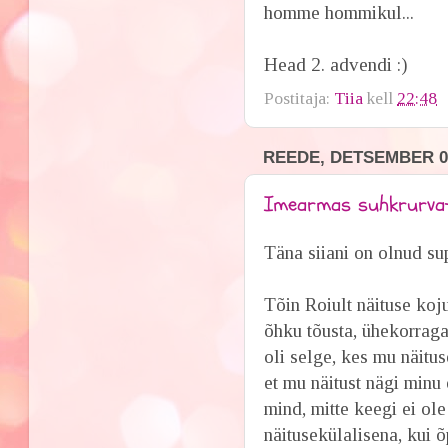
homme hommikul...
Head 2. advendi :)
Postitaja:
Tiia
kell
22:48
REEDE, DETSEMBER 07
Imearmas suhkrurvati
Täna siiani on olnud su
Tõin Roiult näituse koj
õhku tõusta, ühekorraga 
oli selge, kes mu näitus
et mu näitust nägi min
mind, mitte keegi ei ol
näitusekülalisena, kui õ