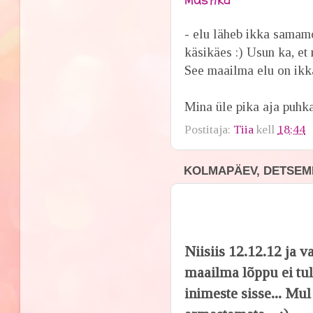
- elu läheb ikka samamo
käsikäes :) Usun ka, et 
See maailma elu on ikka
Mina üle pika aja puhka
Postitaja:
Tiia
kell
18:44
KOLMAPÄEV, DETSEMB
Niisiis 12.12.12 ja v
maailma lõppu ei tul
inimeste sisse... Mul