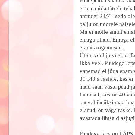
Puutepunkti saades rää
ei tea, mida tütrele teh
ammugi 24/7 - seda olek
palju on noorele naisel
Ma ei mõtle ainult emalt
emaga olnud. Emaga ela
elamiskogemused...
Ütlen veel ja veel, et 
Ikka veel. Puudega laps
vanemad ei jõua enam v
30...40 a lastele, kes e
nüüd saan vastu pead ja
Inimesel, kes on 40 van
päeval ihuüksi maailma
elanud, on väga raske. 
avastada lihtsaid asjugi
Puudega laps on LAPS. 