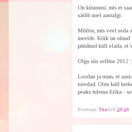
On küsimusi, mis ei saa
säilib uuel aastalgi.
Mõtlen, mis veel seda aa
meelde. Kõik on olnud k
püüdnud küll elada, et v
Olgu siis selline 2012 :
Loodan ja usun, et aast
toredad. Olen küll hetk
peaks tulema Erika - see
Postitaja:
Tiia
kell
20:26