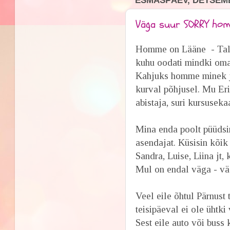
ESMASPÄEV, DETSEMB
Väga suur SORRY homse
Homme on Lääne - Tall
kuhu oodati mindki oma
Kahjuks homme minek jä
kurval põhjusel. Mu Er
abistaja, suri kursusekaa
Mina enda poolt püüdsi
asendajat. Küsisin kõik
Sandra, Luise, Liina jt
Mul on endal väga - vä
Veel eile õhtul Pärnust 
teisipäeval ei ole ühtk
Sest eile auto või buss 