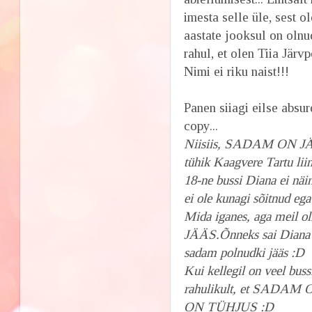
imesta selle üle, sest 
aastate jooksul on olnu
rahul, et olen Tiia Järv
Nimi ei riku naist!!!
Panen siiagi eilse absu
copy...
Niisiis, SADAM ON JÄÄS 
tühik Kaagvere Tartu liin
18-ne bussi Diana ei nä
ei ole kunagi sõitnud ega 
Mida iganes, aga meil 
JÄÄS.Õnneks sai Diana tö
sadam polnudki jääs :D
Kui kellegil on veel buss
rahulikult, et SAD
ON TÜHJUS :D