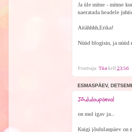
Ja üle mitne - mitme ku
naeratada headele juhti
Aitähhhh,Erika!
Nüüd blogisin, ja nüüd 
Postitaja:
Tiia
kell
23:56
ESMASPÄEV, DETSEMB
Jõululaupäeval
on mul igav ja...
Kuigi jõululaupäev on 