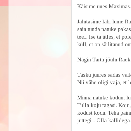
Käisime uues Maximas
Jalutasime läbi lume Ra
sain tunda natuke pakast
tee... Ise ta ütles, et p
küll, et on säilitanud o
Nägin Tartu jõulu Raeko
Tasku juures sadas vaiks
Nii vähe oligi vaja, et l
Minna natuke kodunt l
Tulla koju tagasi. Koju
kodust kodu. Teha painn
juttegi... Olla kallidega.