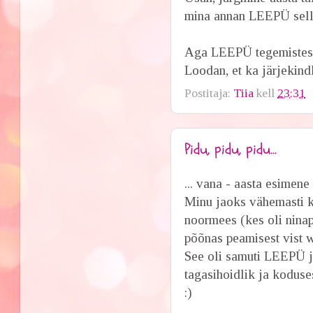
mina annan LEEPÜ selle
Aga LEEPÜ tegemistest
Loodan, et ka järjekindl
Postitaja:
Tiia
kell
23:31
Pidu, pidu, pidu...
... vana - aasta esimene
Minu jaoks vähemasti kü
noormees (kes oli ninap
põõnas peamisest vist 
See oli samuti LEEPÜ j
tagasihoidlik ja kodus
:)