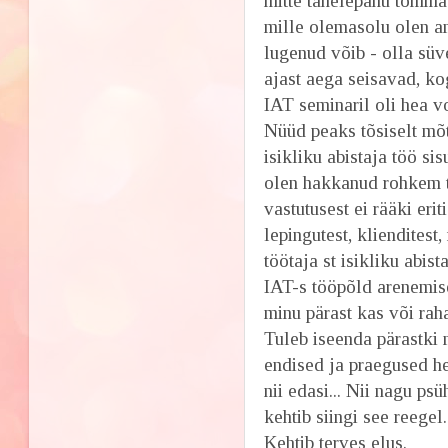
mitte tähelepanu tõmmad
mille olemasolu olen a
lugenud võib - olla süv
ajast aega seisavad, k
IAT seminaril oli hea v
Nüüd peaks tõsiselt mõ
isikliku abistaja töö si
olen hakkanud rohkem tä
vastutusest ei rääki eri
lepingutest, klienditest,
töötaja st isikliku abist
IAT-s tööpõld arenemise
minu pärast kas või raha
Tuleb iseenda pärastki 
endised ja praegused he
nii edasi... Nii nagu ps
kehtib siingi see reegel.
Kehtib terves elus.