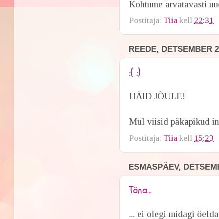
Kohtume arvatavasti uuel
Postitaja:
Tiia
kell
22:31
REEDE, DETSEMBER 26
:( :)
HÄID JÕULE!
Mul viisid päkapikud int
Postitaja:
Tiia
kell
15:23
ESMASPÄEV, DETSEMB
Täna...
... ei olegi midagi öelda