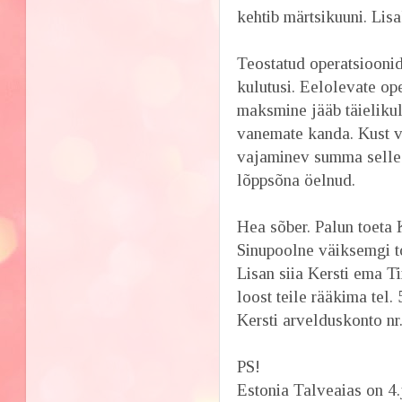
kehtib märtsikuuni. Lis
Teostatud operatsioonid
kulutusi. Eelolevate op
maksmine jääb täieliku
vanemate kanda. Kust võ
vajaminev summa selle 
lõppsõna öelnud.
Hea sõber. Palun toeta 
Sinupoolne väiksemgi t
Lisan siia Kersti ema T
loost teile rääkima tel
Kersti arvelduskonto n
PS!
Estonia Talveaias on 4.