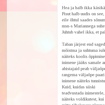
Hea ja halb ikka käsikä
Pisut halb uudis on see,
eile õhtul saades sõnum
msn-s Mariannega suhel
Juhtub vahel ikka, et pa
Taban järjest end saged
mõistma ja suhtuma isikl
näiteks koolis õppimine
inimene jääks samale am
abistajaid peab väljaõp
rangema väljaõpe paari 
inimene näiteks tunnistu
Kuid, kuidas siiski
teadvustada inimestele,
näiteks voldikutest, kui