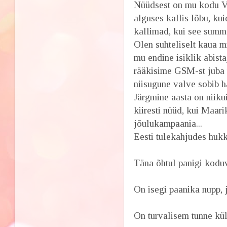
Nüüdsest on mu kodu 
alguses kallis lõbu, ku
kallimad, kui see summa
Olen suhteliselt kaua m
mu endine isiklik abist
rääkisime GSM-st juba u
niisugune valve sobib hä
Järgmine aasta on niikui
kiiresti nüüd, kui Maar
jõulukampaania...
Eesti tulekahjudes hukk
Täna õhtul panigi kodu
On isegi paanika nupp, 
On turvalisem tunne kül