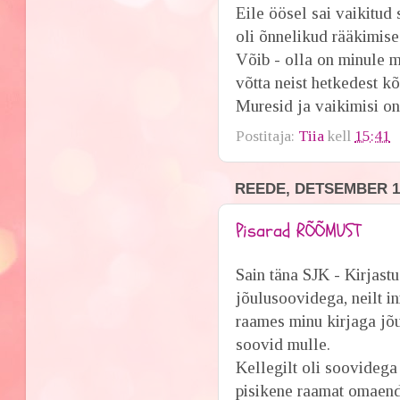
Eile öösel sai vaikitud
oli õnnelikud rääkimise
Võib - olla on minule m
võtta neist hetkedest kõ
Muresid ja vaikimisi on 
Postitaja:
Tiia
kell
15:41
REEDE, DETSEMBER 12
Pisarad RÕÕMUST
Sain täna SJK - Kirjast
jõulusoovidega, neilt i
raames minu kirjaga jõu
soovid mulle.
Kellegilt oli soovidega
pisikene raamat omaend