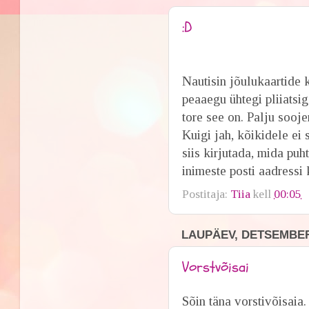
:D
Nautisin jõulukaartide k
peaaegu ühtegi pliiatsig
tore see on. Palju sooje
Kuigi jah, kõikidele ei 
siis kirjutada, mida puh
inimeste posti aadressi 
Postitaja:
Tiia
kell
00:05
LAUPÄEV, DETSEMBER 
Vorstvõisai
Sõin täna vorstivõisaia