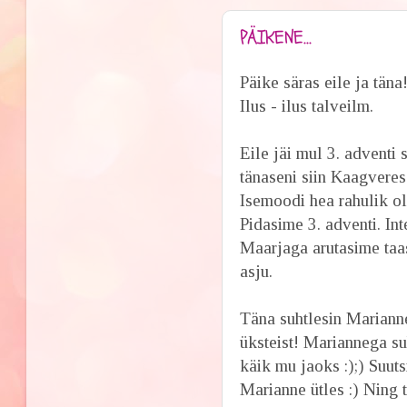
PÄIKENE...
Päike säras eile ja täna
Ilus - ilus talveilm.
Eile jäi mul 3. adventi 
tänaseni siin Kaagveres
Isemoodi hea rahulik ol
Pidasime 3. adventi. Int
Maarjaga arutasime taa
asju.
Täna suhtlesin Marianne
üksteist! Mariannega su
käik mu jaoks :);) Suu
Marianne ütles :) Ning t