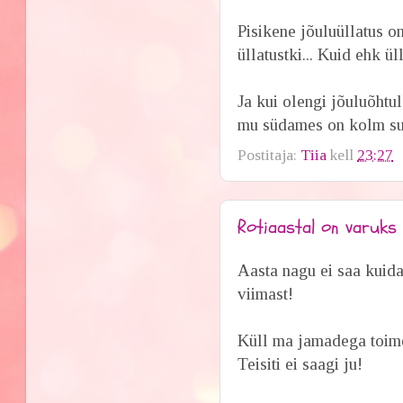
Pisikene jõuluüllatus o
üllatustki... Kuid ehk ül
Ja kui olengi jõuluõhtul
mu südames on kolm suu
Postitaja:
Tiia
kell
23:27
Rotiaastal on varuks 
Aasta nagu ei saa kuidag
viimast!
Küll ma jamadega toime
Teisiti ei saagi ju!