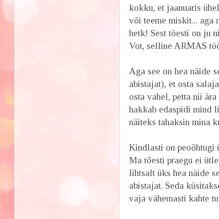
kokku, et jaanuaris ühel 
või teeme miskit... aga 
hetk! Sest tõesti on ju 
Vot, selline ARMAS töö
Aga see on hea näide sel
abistajat), et osta sala
osta vahel, petta nii är
hakkab edaspidi mind li
näiteks tahaksin mina k
Kindlasti on peoõhtugi
Ma tõesti praegu ei ütl
lihtsalt üks hea näide s
abistajat. Seda küsitak
vaja vähemasti kahte tub