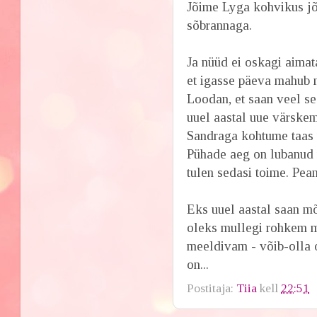
Jõime Lyga kohvikus jõu
sõbrannaga.
Ja nüüd ei oskagi aimat
et igasse päeva mahub m
Loodan, et saan veel se
uuel aastal uue värskem
Sandraga kohtume taas u
Pühade aeg on lubanud 
tulen sedasi toime. Pea
Eks uuel aastal saan mõ
oleks mullegi rohkem m
meeldivam - võib-olla 
on...
Postitaja:
Tiia
kell
22:51