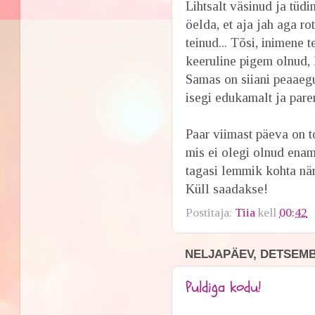
Lihtsalt väsinud ja tüdi
öelda, et aja jah aga r
teinud... Tõsi, inimene 
keeruline pigem olnud, ku
Samas on siiani peaaeg
isegi edukamalt ja parem
Paar viimast päeva on 
mis ei olegi olnud enam
tagasi lemmik kohta näri
Küll saadakse!
Postitaja:
Tiia
kell
00:42
NELJAPÄEV, DETSEMBE
Puldiga kodu!