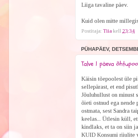
Liiga tavaline päev.
Kuid olen mitte millegis
Postitaja:
Tiia
kell
23:34
PÜHAPÄEV, DETSEMBE
Talve 1 päeva õhtupoo
Käisin tõepoolest üle p
sellepärast, et end pisut
Jõuluhullust on minust 
õieti ostnud ega nende 
ostmata, sest Sandra tai
keelas... Ütlesin küll, e
kindlaks, et ta on siin j
KUID Konsumi riiulite 