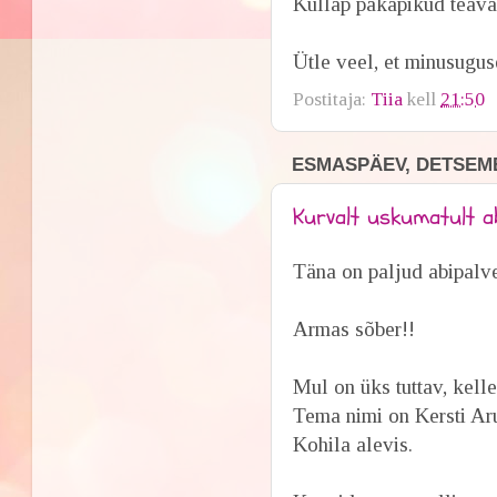
Küllap päkapikud teavad
Ütle veel, et minusugus
Postitaja:
Tiia
kell
21:50
ESMASPÄEV, DETSEMB
Kurvalt uskumatult abi
Täna on paljud abipalve
Armas sõber!!
Mul on üks tuttav, kelle
Tema nimi on Kersti Ar
Kohila alevis.