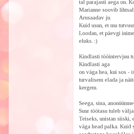
tal parajasti aega on. K
Marianne soovib lihtsalt
Arusaadav ju.
Kuid usun, et mu tutvus
Loodan, et päevgi inim
eluks. :)
Kindlasti tööintervjuu 
Kindlasti aga
on väga hea, kui sos - i
turvalisem elada ja näit
kergem.
Seega, sina, anonüümne 
Suur töötasu tuleb välja
Teiseks, unistan siiski,
väga head palka. Kuid 