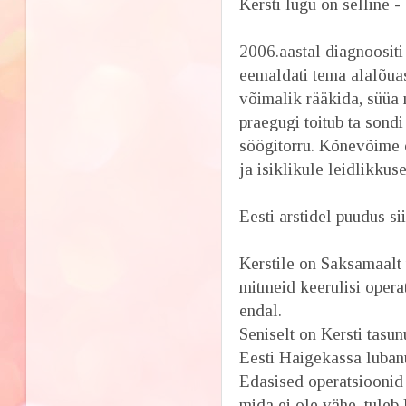
Kersti lugu on selline -
2006.aastal diagnoositi
eemaldati tema alalõuas
võimalik rääkida, süüa n
praegugi toitub ta sondi
söögitorru. Kõnevõime 
ja isiklikule leidlikkus
Eesti arstidel puudus si
Kerstile on Saksamaalt 
mitmeid keerulisi opera
endal.
Seniselt on Kersti tasu
Eesti Haigekassa luba
Edasised operatsioonid 
mida ei ole vähe, tuleb