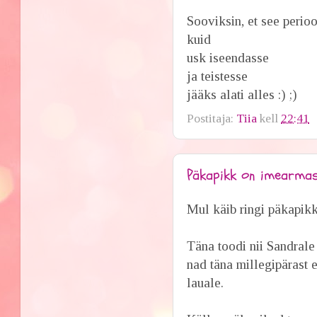
Sooviksin, et see perioo
kuid
usk iseendasse
ja teistesse
jääks alati alles :) ;)
Postitaja:
Tiia
kell
22:41
Päkapikk on imearma
Mul käib ringi päkapikk
Täna toodi nii Sandrale
nad täna millegipärast e
lauale.