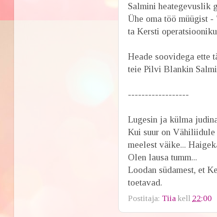
Salmini heategevuslik g
Ühe oma töö müügist - 
ta Kersti operatsiooniku
Heade soovidega ette 
teie Pilvi Blankin Salm
------------------
Lugesin ja külma judinad
Kui suur on Vähiliidule
meelest väike... Haigeka
Olen lausa tumm...
Loodan südamest, et Kers
toetavad.
Postitaja:
Tiia
kell
22:00