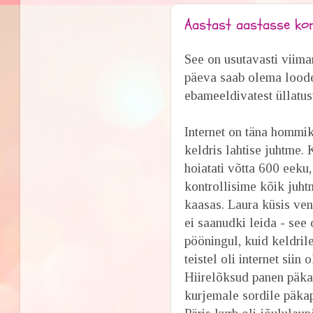
Aastast aastasse kor
See on usutavasti viima
päeva saab olema loodeta
ebameeldivatest üllatust
Internet on täna hommiku
keldris lahtise juhtme.
hoiatati võtta 600 eeku,
kontrollisime kõik juht
kaasas. Laura küsis ven
ei saanudki leida - see
pööningul, kuid keldri
teistel oli internet siin 
Hiirelõksud panen päka
kurjemale sordile päka