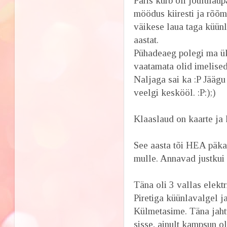
Päris kurb oli jõulula
möödus kiiresti ja rõõm
väikese laua taga küün
aastat.
Pühadeaeg polegi ma üks
vaatamata olid imelised
Naljaga sai ka :P Jäägu 
veelgi keskööl. :P:);)
Klaaslaud on kaarte ja k
See aasta tõi HEA päka
mulle. Annavad justkui 
Täna oli 3 vallas elektr
Piretiga küünlavalgel j
Külmetasime. Täna jahtu
sisse, ainult kampsun o