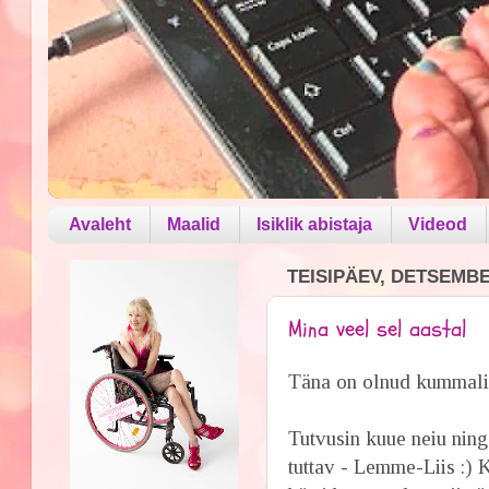
Avaleht
Maalid
Isiklik abistaja
Videod
TEISIPÄEV, DETSEMBE
Mina veel sel aastal
Täna on olnud kummaline
Tutvusin kuue neiu ning
tuttav - Lemme-Liis :) 