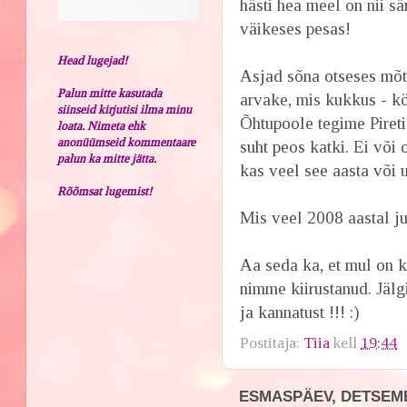
hästi hea meel on nii s
väikeses pesas!
Head lugejad!
Asjad sõna otseses mõt
Palun mitte kasutada
arvake, mis kukkus - kö
siinseid kirjutisi ilma minu
Õhtupoole tegime Pireti
loata. Nimeta ehk
anonüümseid kommentaare
suht peos katki. Ei või
palun ka mitte jätta.
kas veel see aasta või u
Rõõmsat lugemist!
Mis veel 2008 aastal ju
Aa seda ka, et mul on 
nimme kiirustanud. Jälgi
ja kannatust !!! :)
Postitaja:
Tiia
kell
19:44
ESMASPÄEV, DETSEMB