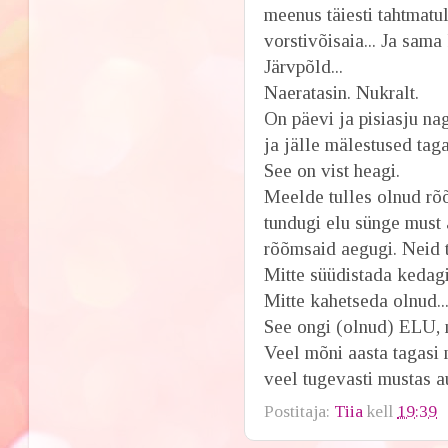
meenus täiesti tahtmatul
vorstivõisaia... Ja sam
Järvpõld...
Naeratasin. Nukralt.
On päevi ja pisiasju na
ja jälle mälestused tag
See on vist heagi.
Meelde tulles olnud rõ
tundugi elu sünge must a
rõõmsaid aegugi. Neid t
Mitte süüdistada kedagi 
Mitte kahetseda olnud..
See ongi (olnud) ELU, 
Veel mõni aasta tagasi m
veel tugevasti mustas au
Postitaja:
Tiia
kell
19:39