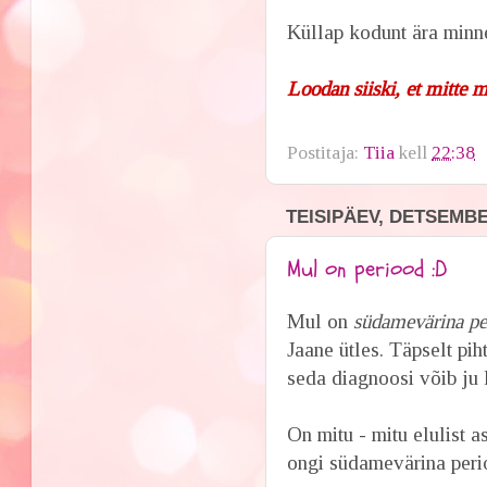
Küllap kodunt ära minn
Loodan siiski, et mitte 
Postitaja:
Tiia
kell
22:38
TEISIPÄEV, DETSEMBE
Mul on periood :D
Mul on
südamevärina pe
Jaane ütles. Täpselt pi
seda diagnoosi võib ju 
On mitu - mitu elulist 
ongi südamevärina peri