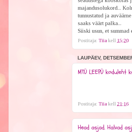
seadustega kooskõlas ja
majandusolukord... Kol
tunnustatud ja auväärne
saaks väärt palka...
Siiski usun, et summad e
Postitaja:
Tiia
kell
15:20
LAUPÄEV, DETSEMBER 
MTÜ LEEPÜ koduleht ko
Postitaja:
Tiia
kell
21:16
Head asjad. Halvad asj