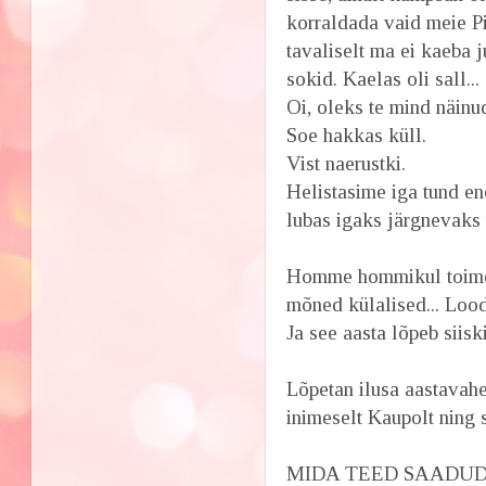
korraldada vaid meie P
tavaliselt ma ei kaeba 
sokid. Kaelas oli sall...
Oi, oleks te mind näinu
Soe hakkas küll.
Vist naerustki.
Helistasime iga tund en
lubas igaks järgnevaks t
Homme hommikul toimeta
mõned külalised... Lood
Ja see aasta lõpeb siis
Lõpetan ilusa aastavahe
inimeselt Kaupolt ning 
MIDA TEED SAADUD