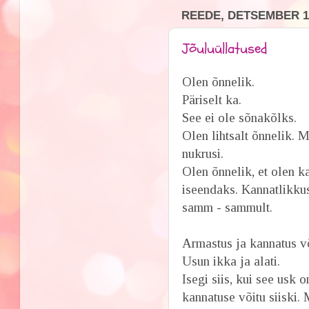
REEDE, DETSEMBER 19
Jõuluüllatused
Olen õnnelik.
Päriselt ka.
See ei ole sõnakõlks.
Olen lihtsalt õnnelik. 
nukrusi.
Olen õnnelik, et olen k
iseendaks. Kannatlikku
samm - sammult.
Armastus ja kannatus v
Usun ikka ja alati.
Isegi siis, kui see usk
kannatuse võitu siiski. 