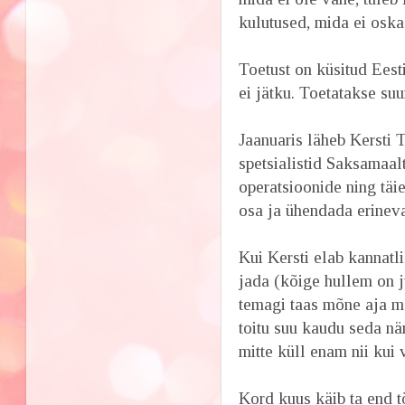
kulutused, mida ei oska
Toetust on küsitud Eest
ei jätku. Toetatakse suu
Jaanuaris läheb Kersti 
spetsialistid Saksamaal
operatsioonide ning täie
osa ja ühendada erinev
Kui Kersti elab kannatl
jada (kõige hullem on 
temagi taas mõne aja m
toitu suu kaudu seda nä
mitte küll enam nii kui
Kord kuus käib ta end t