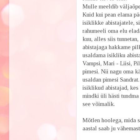
Mulle meeldib väljaõpet
Kuid kui pean elama pä
isiklikke abistajatele, 
rahumeeli oma elu elada
kuu, alles siis tunnetan
abistajaga hakkame pil
usaldama isikliku abista
Vampsi, Mari - Liisi, Pi
pimesi. Nii nagu oma kä
usaldan pimesi Sandrat.
isiklikud abistajad, ke
mindki üli hästi tundma
see võimalik.
Mõtlen hoolega, mida 
aastal saab ju vähemast