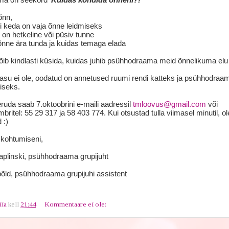
õnn,
i keda on vaja õnne leidmiseks
 on hetkeline või püsiv tunne
õnne ära tunda ja kuidas temaga elada
b kindlasti küsida, kuidas juhib psühhodraama meid õnnelikuma elu 
asu ei ole, oodatud on annetused ruumi rendi katteks ja psühhodraa
iseks.
ruda saab 7.oktoobrini e-maili aadressil
tmloovus@gmail.com
või
mbritel: 55 29 317 ja 58 403 774. Kui otsustad tulla viimasel minutil, o
 :)
 kohtumiseni,
plinski, psühhodraama grupijuht
põld, psühhodraama grupijuhi assistent
iia
kell
21:44
Kommentaare ei ole: