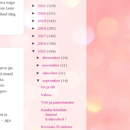
 hea nagu
►
2021
(329)
 on laste
►
2020
(311)
likud ning
►
2019
(343)
►
2018
(255)
►
2017
(246)
►
2016
(196)
▼
2015
(184)
►
detsember
(18)
►
november
(11)
arve jm.
►
oktoober
(11)
jää muud
ta.
▼
september
(14)
ole
6A ja 6B
"peo
Vahva...
Töö ja pannotamine
Kuidas kõndida
i ja
õnneni
8.oktoobril ?
s - aga
Roosata 35 näituse