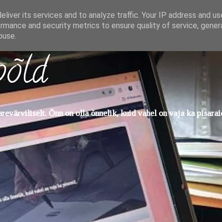
liver its services and to analyze traffic. Your IP address and u
rmance and security metrics to ensure quality of service, gene
buse.
põld
evärviliselt. Õnn on olla õnnelik, kuid vahel on vaja ka pisarai