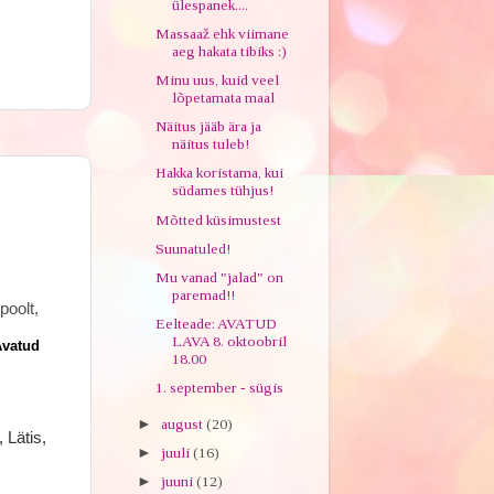
ülespanek....
Massaaž ehk viimane
aeg hakata tibiks :)
Minu uus, kuid veel
lõpetamata maal
Näitus jääb ära ja
näitus tuleb!
Hakka koristama, kui
südames tühjus!
Mõtted küsimustest
Suunatuled!
Mu vanad "jalad" on
paremad!!
poolt,
Eelteade: AVATUD
LAVA 8. oktoobril
vatu
d
18.00
1. september - sügis
►
august
(20)
 Lätis,
►
juuli
(16)
►
juuni
(12)