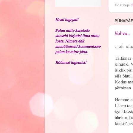
Postitaja:
t
Head lugejad!
PÜHAPÄEV
Palun mitte kasutada
Vahva...
siinseid kirjutisi ilma minu
loata. Nimeta ehk
... oli ol
anonüümseid kommentaare
palun ka mitte jätta.
Tallinnas
Rõõmsat lugemist!
olnudki. V
isiklik pi
eile õhtul
Kodus mäng
põrnitsen ü
Homme on 
Lähen taa
iga klassi
ühekordne
kunstiõpet