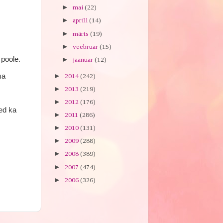
►
mai
(22)
►
aprill
(14)
►
märts
(19)
►
veebruar
(15)
poole.
►
jaanuar
(12)
ma
►
2014
(242)
►
2013
(219)
►
2012
(176)
led ka
►
2011
(286)
►
2010
(131)
►
2009
(288)
►
2008
(389)
►
2007
(474)
►
2006
(326)