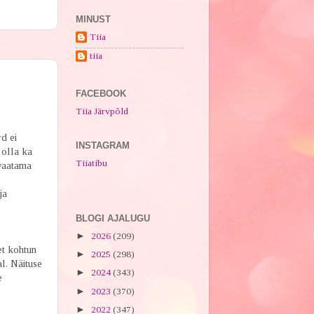
MINUST
Tiia
tiia
FACEBOOK
Tiia Järvpõld
d ei
INSTAGRAM
 olla ka
Tiiatibu
 vaatama
ja
BLOGI AJALUGU
►
2026
(209)
et kohtun
►
2025
(298)
l. Näituse
►
2024
(343)
e
►
2023
(370)
►
2022
(347)