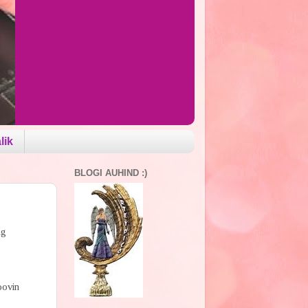
lik
BLOGI AUHIND :)
ng
oovin