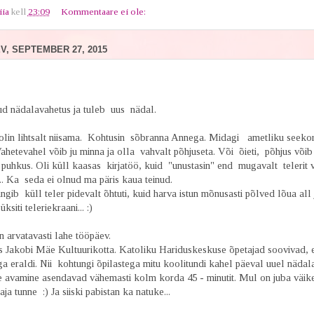
iia
kell
23:09
Kommentaare ei ole:
, SEPTEMBER 27, 2015
nud nädalavahetus ja tuleb uus nädal.
 olin lihtsalt niisama. Kohtusin sõbranna Annega. Midagi ametliku seekor
ahetevahel võib ju minna ja olla vahvalt põhjuseta. Või õieti, põhjus võib
si puhkus. Oli küll kaasas kirjatöö, kuid "unustasin" end mugavalt telerit
... Ka seda ei olnud ma päris kaua teinud.
ib küll teler pidevalt õhtuti, kuid harva istun mõnusasti põlved lõua all 
ksiti teleriekraani... :)
arvatavasti lahe tööpäev.
s Jakobi Mäe Kultuurikotta. Katoliku Hariduskeskuse õpetajad soovivad, 
ga eraldi. Nii kohtungi õpilastega mitu koolitundi kahel päeval uuel nädala
 avamine asendavad vähemasti kolm korda 45 - minutit. Mul on juba väik
aja tunne :) Ja siiski pabistan ka natuke...