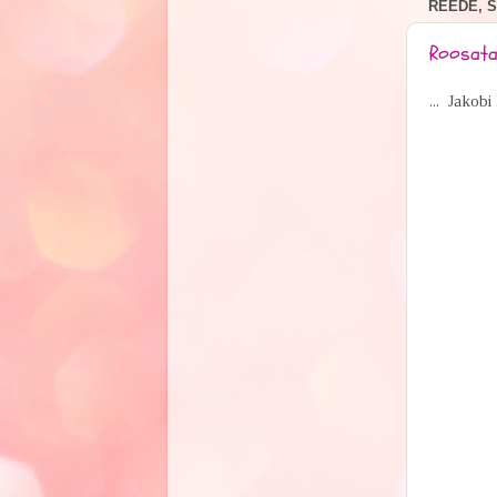
REEDE, S
Roosata 
... Jakobi