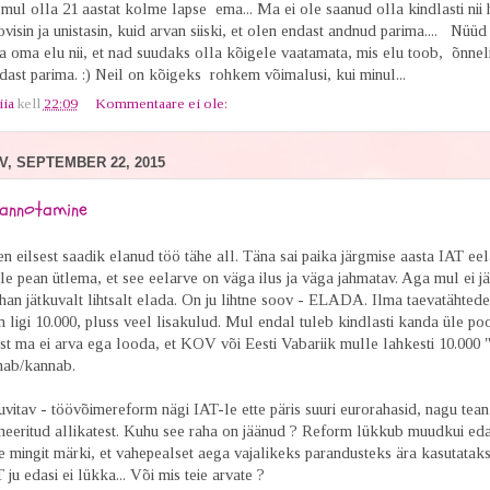
mul olla 21 aastat kolme lapse ema... Ma ei ole saanud olla kindlasti nii
visin ja unistasin, kuid arvan siiski, et olen endast andnud parima.... Nüüd
a oma elu nii, et nad suudaks olla kõigele vaatamata, mis elu toob, õnne
ast parima. :) Neil on kõigeks rohkem võimalusi, kui minul...
iia
kell
22:09
Kommentaare ei ole:
V, SEPTEMBER 22, 2015
pannotamine
len eilsest saadik elanud töö tähe all. Täna sai paika järgmise aasta IAT eel
lle pean ütlema, et see eelarve on väga ilus ja väga jahmatav. Aga mul ei 
ahan jätkuvalt lihtsalt elada. On ju lihtne soov - ELADA. Ilma taevatähtede
 ligi 10.000, pluss veel lisakulud. Mul endal tuleb kindlasti kanda üle po
est ma ei arva ega looda, et KOV või Eesti Vabariik mulle lahkesti 10.000 
nab/kannab.
vitav - töövõimereform nägi IAT-le ette päris suuri eurorahasid, nagu tean
meeritud allikatest. Kuhu see raha on jäänud ? Reform lükkub muudkui edas
e mingit märki, et vahepealset aega vajalikeks parandusteks ära kasutatak
 edasi ei lükka... Või mis teie arvate ?