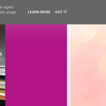
ser-agent
rate usage
LEARN MORE
GOT IT
d.