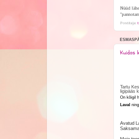
Nüüd lähen
"pannotami
Postitaja:
t
ESMASPÄE
Kuidas k
Tartu Kes
ligipääs k
On
kõigil 
Laval
ning
Avatud La
Saksamaal
Meie tee