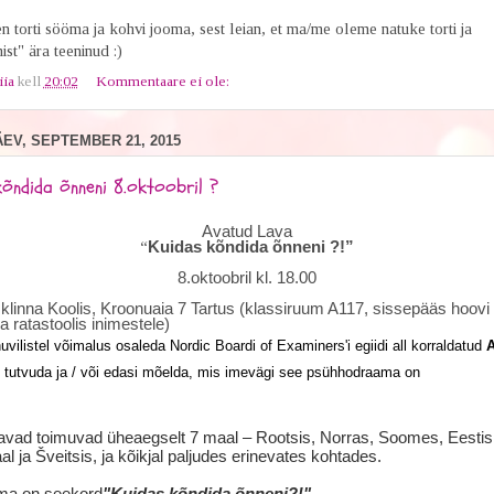
 torti sööma ja kohvi jooma, sest leian, et ma/me oleme natuke torti ja
st" ära teeninud :)
iia
kell
20:02
Kommentaare ei ole:
V, SEPTEMBER 21, 2015
õndida õnneni 8.oktoobril ?
Avatud Lava
“
Kuidas kõndida õnneni ?!”
8.oktoobril kl. 18.00
klinna Koolis, Kroonuaia 7 Tartus (klassiruum A117, sissepääs hoovi 
a ratastoolis inimestele)
huvilistel võimalus osaleda
Nordic Boardi
of Examiners'i
egiidi all korraldatud
A
 tutvuda ja / või edasi mõelda, mis imevägi see psühhodraama on
vad toimuvad üheaegselt 7 maal – Rootsis, Norras, Soomes, Eestis,
 ja Šveitsis, ja kõikjal paljudes erinevates kohtades.
ma on seekord
"Kuidas kõndida õnneni?!"