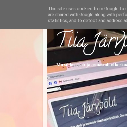
This site uses cookies from Google to de
are shared with Google along with perfo
statistics, and to detect and address a
Tiia Järv
Mu süda särab ja armastab vikerkaar