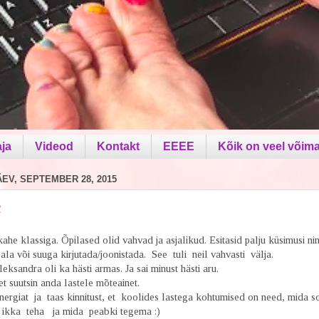
aja
Videod
Kontakt
EEEE
Kõik on veel võima
V, SEPTEMBER 28, 2015
B
ahe klassiga. Õpilased olid vahvad ja asjalikud. Esitasid palju küsimusi ni
jala või suuga kirjutada/joonistada. See tuli neil vahvasti välja.
eksandra oli ka hästi armas. Ja sai minust hästi aru.
 suutsin anda lastele mõteainet.
nergiat ja taas kinnitust, et koolides lastega kohtumised on need, mida s
i ikka teha ja mida peabki tegema :)