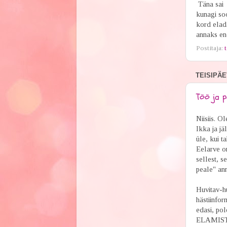
Täna sai 
kunagi soo
kord elad
annaks end
Postitaja:
t
TEISIPÄE
Töö ja 
Niisiis. O
Ikka ja jä
üle, kui t
Eelarve on
sellest, s
peale" an
Huvitav-hu
hästiinfor
edasi, pol
ELAMIST ju