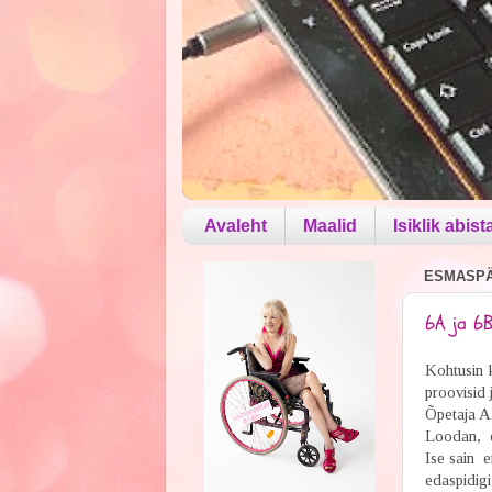
Avaleht
Maalid
Isiklik abist
ESMASPÄE
6A ja 6
Kohtusin k
proovisid 
Õpetaja Al
Loodan, et
Ise sain e
edaspidig