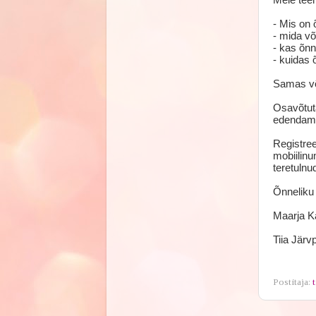
- Mis on 
- mida võ
- kas õnn
- kuidas 
Samas või
Osavõtut
edendam
Registree
mobiilinu
teretulnud
Õnneliku
Maarja Ka
Tiia Järv
Postitaja:
t