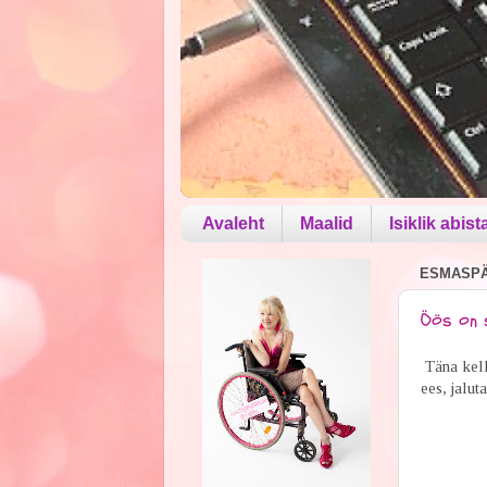
Avaleht
Maalid
Isiklik abist
ESMASPÄE
Öös on s
Täna kell
ees, jalu