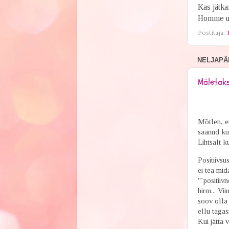
Kas jätka
Homme uu
Postitaja:
NELJAPÄE
Mäletaks
Mõtlen, et
saanud kui
Lihtsalt k
Positiivsu
ei tea mid
"´positiiv
hirm... Vii
soov olla 
ellu tagasi
Kui jätta 