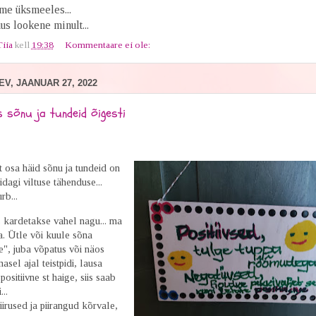
me üksmeeles...
s lookene minult...
Tiia
kell
19:38
Kommentaare ei ole:
V, JAANUAR 27, 2022
 sõnu ja tundeid õigesti
 osa häid sõnu ja tundeid on
dagi viltuse tähenduse...
urb...
s kardetakse vahel nagu... ma
a. Ütle või kuule sõna
ne", juba võpatus või näos
masel ajal teistpidi, lausa
positiivne st haige, siis saab
...
viirused ja piirangud kõrvale,