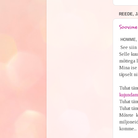
REEDE, J
Soovime 
HOMME, 
See siin 
Selle kuu
mõttega l
Mina ise 
täpselt n
Tuhat tä
kujundam
Tuhat tän
Tuhat tänu
Mõtete k
miljoneid
komme...