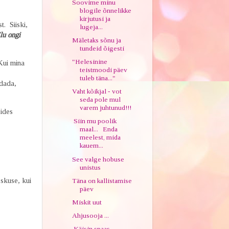
Soovime minu
blogile õnnelikke
kirjutusi ja
. Siiski,
lugeja...
lu ongi
Mäletaks sõnu ja
tundeid õigesti
"Helesinine
Kui mina
teistmoodi päev
tuleb täna..."
ndada,
Vaht kõikjal - vot
seda pole mul
varem juhtunud!!!
ides
Siin mu poolik
.
maal... Enda
meelest, mida
kauem...
See valge hobuse
unistus
skuse, kui
Täna on kallistamise
päev
Miskit uut
Ahjusooja ...
Käisin spaas.