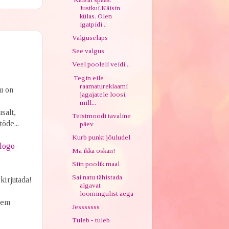
Justkui.Käisin
külas. Olen
igatpidi...
Valguselaps
See valgus
Veel pooleli veidi...
Tegin eile
raamatureklaami
ju on
jagajatele loosi,
mill...
salt,
Teistmoodi tavaline
tõde...
päev
Kurb punkt jõuludel
-logo-
Ma ikka oskan!
Siin poolik maal
Sai natu tähistada
 kirjutada!
algavat
loomingulist aega
ähem
Jesssssss
Tuleb - tuleb