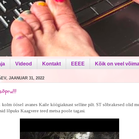
aja
Videod
Kontakt
EEEE
Kõik on veel võima
V, JAANUAR 31, 2022
õpru!!!
 kolm öösel avanes Kaile köögiaknast selline pilt. ST sõbrakesed olid m
tasid lõpuks Kaagvere teed metsa poole tagasi.