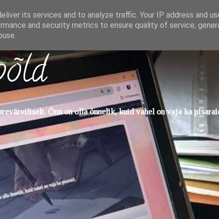
liver its services and to analyze traffic. Your IP address and u
rmance and security metrics to ensure quality of service, gene
buse.
põld
evärviliselt. Õnn on olla õnnelik, kuid vahel on vaja ka pisarai