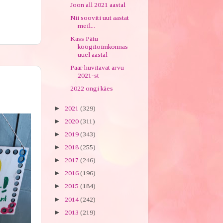
Joon all 2021 aastal
Nii sooviti uut aastat
meil...
Kass Pätu
köögitoimkonnas
uuel aastal
Paar huvitavat arvu
2021-st
2022 ongi käes
►
2021
(329)
►
2020
(311)
►
2019
(343)
►
2018
(255)
►
2017
(246)
►
2016
(196)
►
2015
(184)
►
2014
(242)
►
2013
(219)