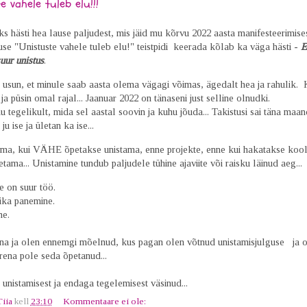
e vahele tuleb elu!!!
 hästi hea lause paljudest, mis jäid mu kõrvu 2022 aasta manifesteerimisest
use "Unistuste vahele tuleb elu!" teistpidi keerada kõlab ka väga hästi -
E
uur unistus
.
 usun, et minule saab aasta olema vägagi võimas, ägedalt hea ja rahulik. 
 ja püsin omal rajal... Jaanuar 2022 on tänaseni just selline olnudki.
tegelikult, mida sel aastal soovin ja kuhu jõuda... Takistusi sai täna maa
u ise ja ületan ka ise...
ema, kui VÄHE õpetakse unistama, enne projekte, enne kui hakatakse kool
etama... Unistamine tundub paljudele tühine ajaviite või raisku läinud aeg..
e on suur töö.
ika panemine.
ne.
na ja olen ennemgi mõelnud, kus pagan olen võtnud unistamisjulguse ja o
rena pole seda õpetanud...
unistamisest ja endaga tegelemisest väsinud...
Tiia
kell
23:10
Kommentaare ei ole: