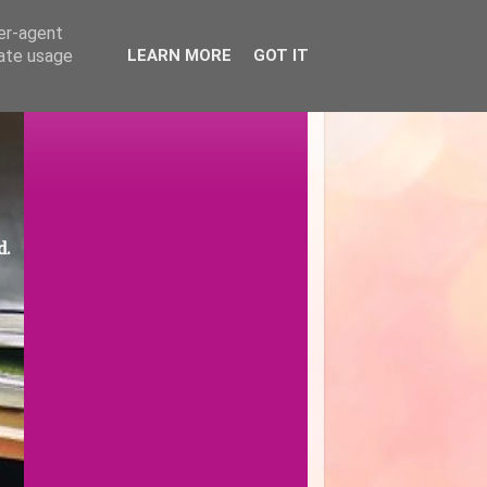
ser-agent
rate usage
LEARN MORE
GOT IT
d.