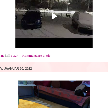
Tiia
kell
19:24
Kommentaare ei ole:
, JAANUAR 30, 2022