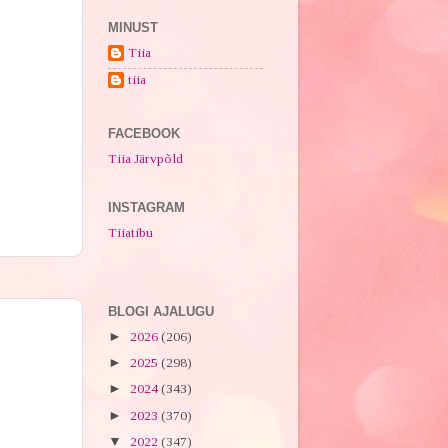
MINUST
Tiia
tiia
FACEBOOK
Tiia Järvpõld
INSTAGRAM
Tiiatibu
BLOGI AJALUGU
►
2026
(206)
►
2025
(298)
►
2024
(343)
►
2023
(370)
▼
2022
(347)