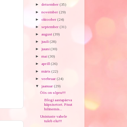
►
detsember
(35)
►
november
(29)
►
oktoober
(24)
►
september
(31)
►
august
(39)
►
juuli
(28)
►
juuni
(30)
►
mai
(30)
►
aprill
(26)
►
märts
(22)
►
veebruar
(24)
▼
jaanuar
(29)
Öös on sõpru!!!
Blogi aastapäeva
küpsisetort. Pisut
hilinemis...
Unistuste vahele
tuleb elu!!!