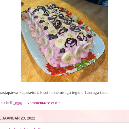
tapäeva küpsisetort. Pisut hilinemisega tegime Lauraga täna.
Tiia
kell
18:06
Kommentaare ei ole:
 JAANUAR 29, 2022