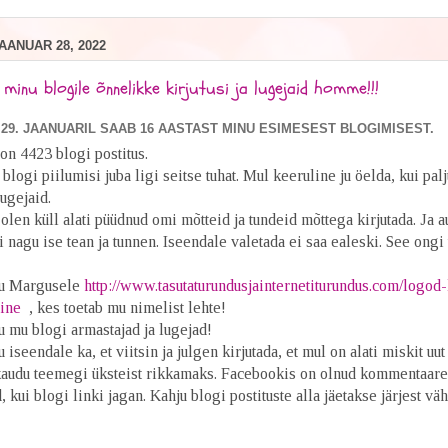
AANUAR 28, 2022
minu blogile õnnelikke kirjutusi ja lugejaid homme!!!
29. JAANUARIL SAAB 16 AASTAST MINU ESIMESEST BLOGIMISEST.
on 4423 blogi postitus.
 blogi piilumisi juba ligi seitse tuhat. Mul keeruline ju öelda, kui pal
ugejaid.
olen küll alati püüdnud omi mõtteid ja tundeid mõttega kirjutada. Ja au
ii nagu ise tean ja tunnen. Iseendale valetada ei saa ealeski. See ongi 
nu Margusele
http://www.tasutaturundusjainternetiturundus.com/logod
ine
, kes toetab mu nimelist lehte!
u mu blogi armastajad ja lugejad!
 iseendale ka, et viitsin ja julgen kirjutada, et mul on alati miskit uut
audu teemegi üksteist rikkamaks. Facebookis on olnud kommentaare
, kui blogi linki jagan. Kahju blogi postituste alla jäetakse järjest v