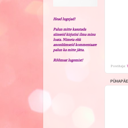
Head lugejad!
Palun mitte kasutada
siinseid kirjutisi ilma minu
loata. Nimeta ehk
anonüümseid kommentaare
palun ka mitte jätta.
Rõõmsat lugemist!
Postitaja:
PÜHAPÄEV