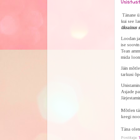
Unistust
Tänane üks
kui see la
üksainus s
Loodan ja
ise soovin
Tean ammu 
mida loon j
Jäin mõtl
tarkusi õp
Unistamin
Asjade pa
Järjestami
Mõtlen tä
keegi noo
Täna olen 
Postitaja: