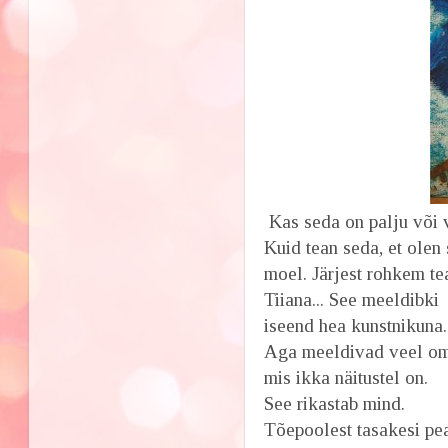
Kas seda on palju või v
Kuid tean seda, et olen
moel. Järjest rohkem te
Tiiana... See meeldibki 
iseend hea kunstnikun
Aga meeldivad veel oma
mis ikka näitustel on.
See rikastab mind.
Tõepoolest tasakesi pea