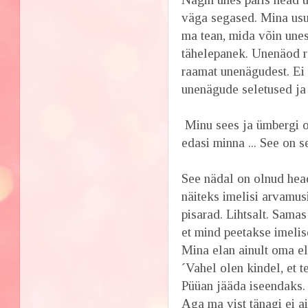
väga segased. Mina usun
ma tean, mida võin unes
tähelepanek. Unenäod rä
raamat unenägudest. Ei 
unenägude seletused ja
Minu sees ja ümbergi on
edasi minna ... See on 
See nädal on olnud hea
näiteks imelisi arvamus
pisarad. Lihtsalt. Sama
et mind peetakse imelis
Mina elan ainult oma el
´Vahel olen kindel, et te
Püüan jääda iseendaks.
Aga ma vist tänagi ei ai