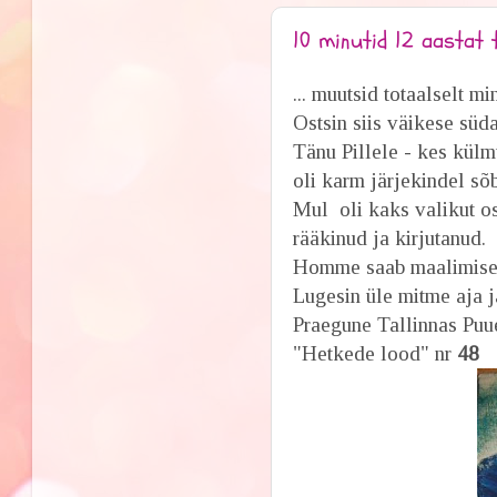
10 minutid 12 aastat t
... muutsid totaalselt m
Ostsin siis väikese süd
Tänu Pillele - kes külm
oli karm järjekindel sõ
Mul oli kaks valikut ost
rääkinud ja kirjutanud.
Homme saab maalimises
Lugesin üle mitme aja j
Praegune Tallinnas Puu
"Hetkede lood" nr
48