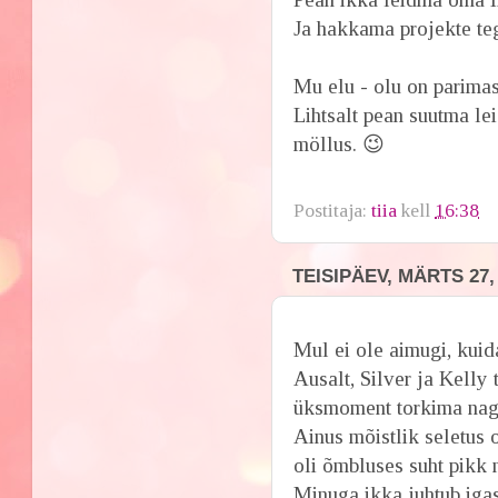
Ja hakkama projekte te
Mu elu - olu on parima
Lihtsalt pean suutma lei
möllus. 😉
Postitaja:
tiia
kell
16:38
TEISIPÄEV, MÄRTS 27,
Mul ei ole aimugi, kuid
Ausalt, Silver ja Kelly
üksmoment torkima nagu
Ainus mõistlik seletus 
oli õmbluses suht pikk 
Minuga ikka juhtub iga