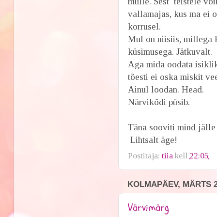
mulle. Sest teistele või
vallamajas, kus ma ei o
korrusel.
Mul on niisiis, millega
küsimusega. Jätkuvalt.
Aga mida oodata isiklik
tõesti ei oska miskit ve
Ainul loodan. Head.
Närvikõdi püsib.
Täna sooviti mind jäll
Lihtsalt äge!
Postitaja:
tiia
kell
22:05
KOLMAPÄEV, MÄRTS 21
Värvimärg