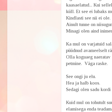
kaasaelatud... Kui sell
küll. Et see ei lubaks 
Kindlasti see nii ei ole.
Ainult tunne on niisugu
Minagi olen aind inime
Ka mul on varjatuid sal
püüdnud avameelselt rä
Olla koguaeg naeratav 
petmine. Väga raske.
See ongi ju elu.
Hea ja halb koos.
Sedagi olen sadu kordi 
Kuid mul on tohutult s
elamisega enda teadamat