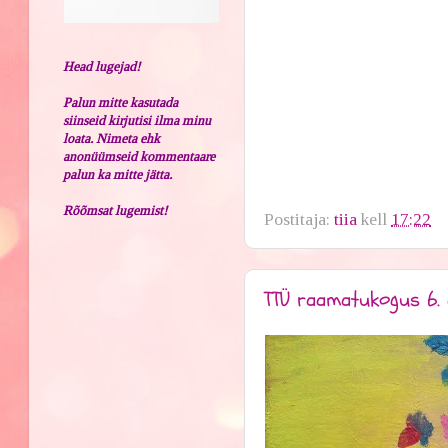
Head lugejad!
Palun mitte kasutada
siinseid kirjutisi ilma minu
loata. Nimeta ehk
anonüümseid kommentaare
palun ka mitte jätta.
Rõõmsat lugemist!
Postitaja:
tiia
kell
17:22
TTÜ raamatukogus 6. a