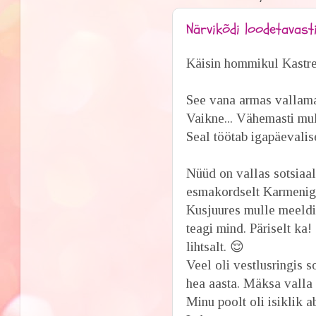
Närvikõdi loodetavast
Käisin hommikul Kastre
See vana armas vallamaj
Vaikne... Vähemasti mull
Seal töötab igapäevalis
Nüüd on vallas sotsiaa
esmakordselt Karmeniga,
Kusjuures mulle meeldis
teagi mind. Päriselt ka
lihtsalt. 😌
Veel oli vestlusringis s
hea aasta. Mäksa valla 
Minu poolt oli isiklik 