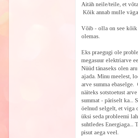
Aitäh neile/teile, et v
Kõik annab mulle väga 
Võib - olla on see kõik
olemas.
Eks praegugi ole probl
megasuur elektriarve ee
Nüüd tänaseks olen aru 
ajada. Minu meelest, lo
arve summa ebaselge. O
näiteks sotstoetust arv
summat - päriselt ka... 
öelnud selgelt, et viga
üksi seda probleemi la
suhtledes Energiaga... 
pisut aega veel.