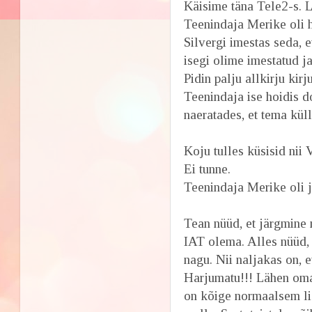
Käisime täna Tele2-s. 
Teenindaja Merike oli h
Silvergi imestas seda, e
isegi olime imestatud ja
Pidin palju allkirju kir
Teenindaja ise hoidis d
naeratades, et tema küll 
Koju tulles küsisid nii 
Ei tunne.
Teenindaja Merike oli j
Tean nüüd, et järgmine 
IAT olema. Alles nüüd, 
nagu. Nii naljakas on, 
Harjumatu!!! Lähen oma
on kõige normaalsem lig