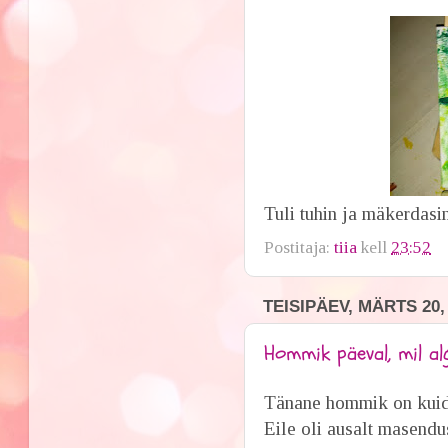
Tuli tuhin ja mäkerdasi
Postitaja:
tiia
kell
23:52
TEISIPÄEV, MÄRTS 20,
Hommik päeval, mil a
Tänane hommik on kuida
Eile oli ausalt masendus