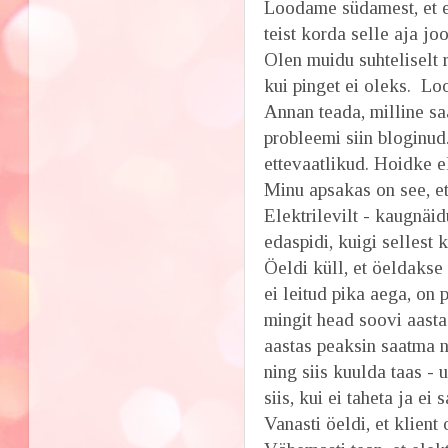
Loodame südamest, et enn
teist korda selle aja jo
Olen muidu suhteliselt r
kui pinget ei oleks. Lo
Annan teada, milline sa
probleemi siin bloginu
ettevaatlikud. Hoidke e
Minu apsakas on see, e
Elektrilevilt - kaugnäi
edaspidi, kuigi sellest k
Öeldi küll, et öeldakse
ei leitud pika aega, on 
mingit head soovi aasta
aastas peaksin saatma n
ning siis kuulda taas - u
siis, kui ei taheta ja e
Vanasti öeldi, et klient 