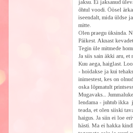
jaksu. Ei jaksanud ülev
õhtul voodi. Öösel ärka
iseendalt, mida üldse j
mitte.
Olen praegu üksinda. N
Päikest. Aknast kevadet.
Tegin üle mitmede homm
Ja siis sain äkki aru, e
Kuu aega, haiglast. Loo
- hoidakse ja kui tehak
inimestest, kes on olnu
oska lõpmatult printses
Mugavaks... Jummaluken
lendama - juhtub ikka j
teada, et olen siiski ta
haigus. Ja siin ei loe e
hästi. Ma ei hakka kind