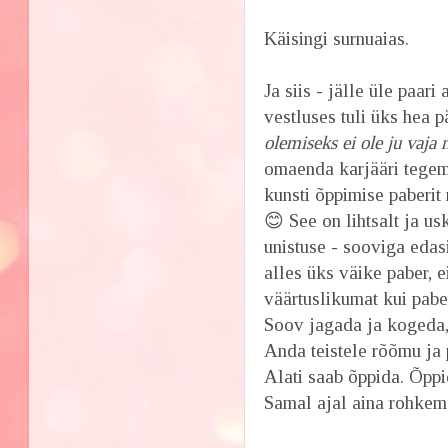
Käisingi surnuaias.
Ja siis - jälle üle paa
vestluses tuli üks hea 
olemiseks ei ole ju vaja 
omaenda karjääri tegemi
kunsti õppimise paberit
😊 See on lihtsalt ja us
unistuse - sooviga edas
alles üks väike paber, 
väärtuslikumat kui pabe
Soov jagada ja kogeda,
Anda teistele rõõmu ja p
Alati saab õppida. Õppid
Samal ajal aina rohkem