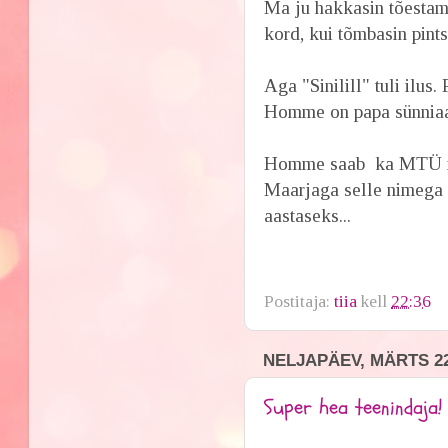
Ma ju hakkasin tõestama
kord, kui tõmbasin pints
Aga "Sinilill" tuli ilus.
Homme on papa sünniaa
Homme saab ka MTÜ n
Maarjaga selle nimega 
aastaseks...
Postitaja:
tiia
kell
22:36
NELJAPÄEV, MÄRTS 22
Super hea teenindaja