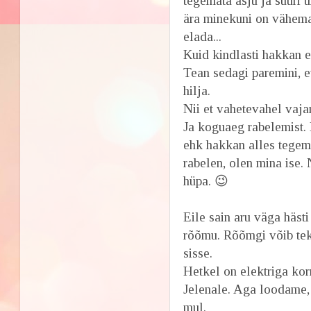
tegemata asju ja suuri un
ära minekuni on vähema
elada...
Kuid kindlasti hakkan 
Tean sedagi paremini, e
hilja.
Nii et vahetevahel vaja
Ja koguaeg rabelemist. 
ehk hakkan alles tegema.
rabelen, olen mina ise.
hüpa. 😉
Eile sain aru väga hästi 
rõõmu. Rõõmgi võib tekk
sisse.
Hetkel on elektriga ko
Jelenale. Aga loodame, 
mul.