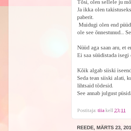
Tõsi, olen sellele ju mõ
Ja ikka olen takistusek
paberit.
Muidugi olen end püüdn
ole see õnnestunud... S
Nüüd aga saan aru, et 
Ei saa süüdistada isegi 
Kõik algab siiski iseen
Seda tean siiski alati,
lihtsaid tõdesid.
See annab julgust püsid
Postitaja:
tiia
kell
23:11
REEDE, MÄRTS 23, 20