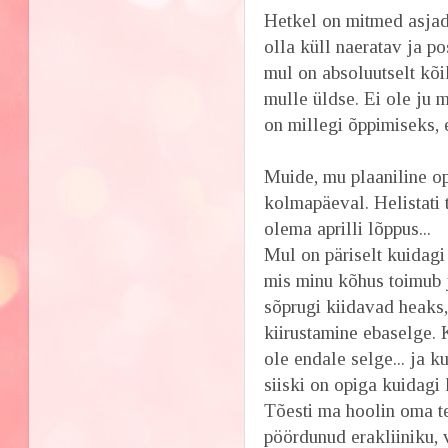
Hetkel on mitmed asjad
olla küll naeratav ja po
mul on absoluutselt kõi
mulle üldse. Ei ole ju m
on millegi õppimiseks, 
Muide, mu plaaniline o
kolmapäeval. Helistati t
olema aprilli lõppus...
Mul on päriselt kuidagi
mis minu kõhus toimub j
sõprugi kiidavad heaks
kiirustamine ebaselge. 
ole endale selge... ja 
siiski on opiga kuidagi 
Tõesti ma hoolin oma te
pöördunud erakliiniku, 