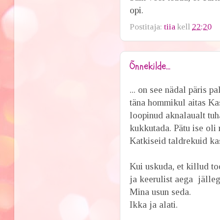
opi.
Postitaja:
tiia
kell
22:20
Õnnekilde...
... on see nädal päris 
täna hommikul aitas Ka
loopinud aknalaualt tuh
kukkutada. Pätu ise oli
Katkiseid taldrekuid ka
Kui uskuda, et killud t
ja keerulist aega jälle
Mina usun seda.
Ikka ja alati.