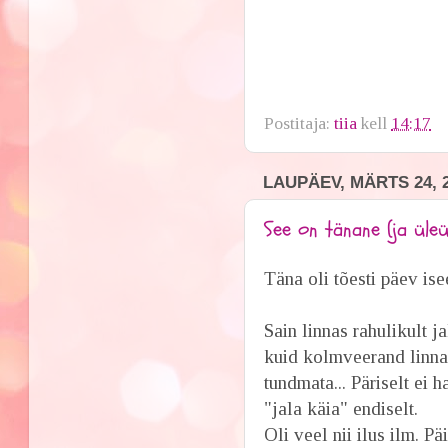
Postitaja:
tiia
kell
14:17
LAUPÄEV, MÄRTS 24, 
See on tänane (ja üleü
Täna oli tõesti päev is
Sain linnas rahulikult j
kuid kolmveerand linna
tundmata... Päriselt ei
"jala käia" endiselt.
Oli veel nii ilus ilm. P