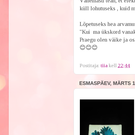
Vähemasti tean, et elekt
küll lohutuseks , kuid m
Lõpetuseks hea arvamus 
"Kui ma ükskord vanaks
Praegu olen väike ja os
😊😊😊
Postitaja:
tiia
kell
22:44
ESMASPÄEV, MÄRTS 12