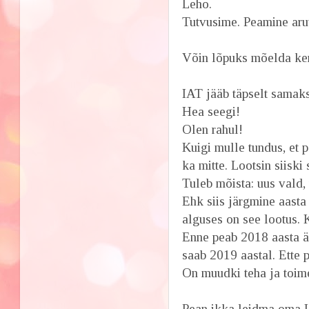
Leho.
Tutvusime. Peamine arute
Võin lõpuks mõelda ker
IAT jääb täpselt samaks
Hea seegi!
Olen rahul!
Kuigi mulle tundus, et 
ka mitte. Lootsin siisk
Tuleb mõista: uus vald,
Ehk siis järgmine aasta
alguses on see lootus. K
Enne peab 2018 aasta är
saab 2019 aastal. Ette p
On muudki teha ja toim
Pean ikka leidma oma I