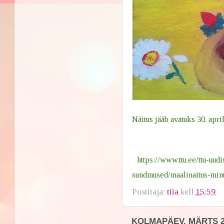
Näitus jääb avatuks 30. april
https://www.ttu.ee/ttu-uu
sundmused/maalinaitus-min
Postitaja:
tiia
kell
15:59
KOLMAPÄEV, MÄRTS 28