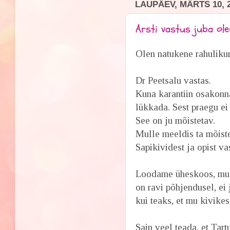
LAUPÄEV, MÄRTS 10, 
Arsti vastus juba ol
Olen natukene rahulik
Dr Peetsalu vastas.
Kuna karantiin osakonna
lükkada. Sest praegu ei 
See on ju mõistetav.
Mulle meeldis ta mõist
Sapikividest ja opist va
Loodame üheskoos, mu lu
on ravi põhjendusel, ei 
kui teaks, et mu kivikes
Sain veel teada, et Tartu