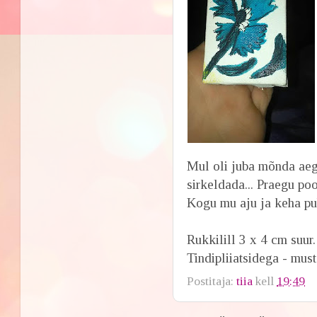
Mul oli juba mõnda ae
sirkeldada... Praegu p
Kogu mu aju ja keha puh
Rukkilill 3 x 4 cm suur.
Tindipliiatsidega - must
Postitaja:
tiia
kell
19:49