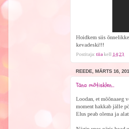
Hoidkem siis õnnelikke 
kevadeski!!!
Postitaja:
tiia
kell
14:23
REEDE, MÄRTS 16, 20
Täna mõtisklen...
Loodan, et mõõnaaeg või
moment hakkab jälle pö
Elus peab olema ja alati
Nägin unes päris head 