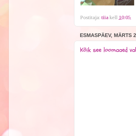
Postitaja:
tiia
kell
10:05
ESMASPÄEV, MÄRTS 26
Kõik see loomaaed va