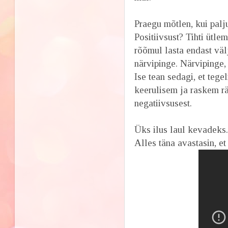
Praegu mõtlen, kui pal
Positiivsust? Tihti ütle
rõõmul lasta endast vä
närvipinge. Närvipinge, 
Ise tean sedagi, et tege
keerulisem ja raskem r
negatiivsusest.
Üks ilus laul kevadeks
Alles täna avastasin, et