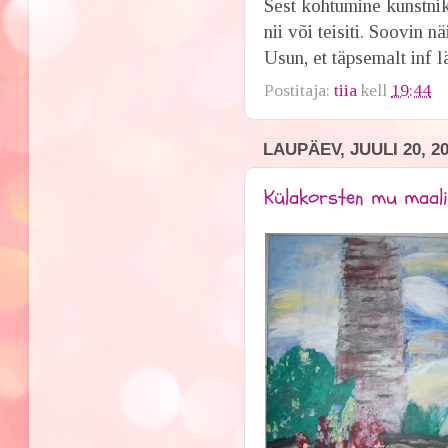
Sest kohtumine kunstnik
nii või teisiti. Soovin nä
Usun, et täpsemalt inf 
Postitaja:
tiia
kell
19:44
LAUPÄEV, JUULI 20, 2
Külakorsten mu maalil 