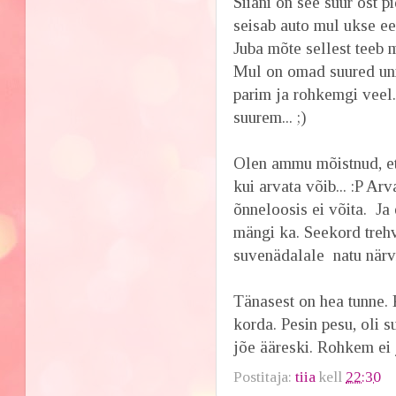
Siiani on see suur ost p
seisab auto mul ukse ees
Juba mõte sellest teeb
Mul on omad suured unis
parim ja rohkemgi veel.
suurem... ;)
Olen ammu mõistnud, et
kui arvata võib... :P Ar
õnneloosis ei võita. Ja 
mängi ka. Seekord trehv
suvenädalale natu närv
Tänasest on hea tunne.
korda. Pesin pesu, oli 
jõe ääreski. Rohkem ei
Postitaja:
tiia
kell
22:30