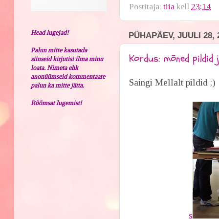
Postitaja:
tiia
kell
23:14
Head lugejad!
PÜHAPÄEV, JUULI 28, 
Palun mitte kasutada
Kordus: mõned pildid 
siinseid kirjutisi ilma minu
loata. Nimeta ehk
anonüümseid kommentaare
Saingi Mellalt pildid ;)
palun ka mitte jätta.
Rõõmsat lugemist!
s