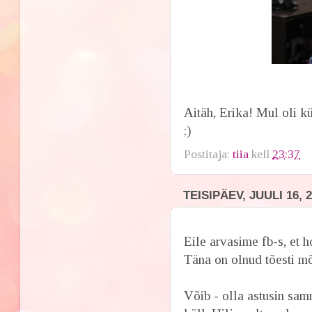
Aitäh, Erika! Mul oli 
;)
Postitaja:
tiia
kell
23:37
TEISIPÄEV, JUULI 16, 
Eile arvasime fb-s, et
Täna on olnud tõesti mõ
Võib - olla astusin sam