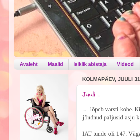
Avaleht
Maalid
Isiklik abistaja
Videod
KOLMAPÄEV, JUULI 31
Juuli ...
...- lõpeb varsti kohe. 
jõudnud paljusid asju 
IAT tunde oli 147. Väg