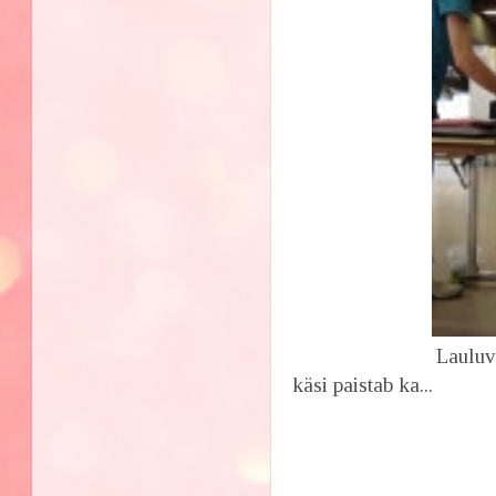
Lauluväljak, 6. ju
käsi paistab ka...