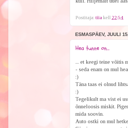
küll. Hiljemalt uuel aas
Postitaja:
tiia
kell
22:54
ESMASPÄEV, JUULI 15,
Hea tunne on...
... et keegi teine võiti
- seda enam on mul hea
:)
Täna taas ei olnud liht
:)
Tegelikult ma vist ei us
õnneloosis miskit. Pige
mida soovin.
Auto ostki on mul hetke