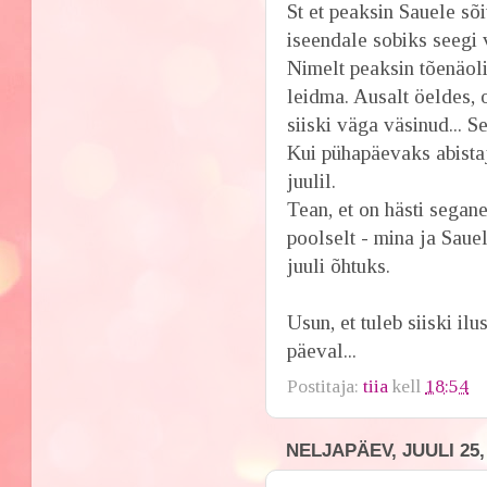
St et peaksin Sauele sõi
iseendale sobiks seegi 
Nimelt peaksin tõenäoli
leidma. Ausalt öeldes, 
siiski väga väsinud... 
Kui pühapäevaks abistaj
juulil.
Tean, et on hästi sega
poolselt - mina ja Saue
juuli õhtuks.
Usun, et tuleb siiski i
päeval...
Postitaja:
tiia
kell
18:54
NELJAPÄEV, JUULI 25,