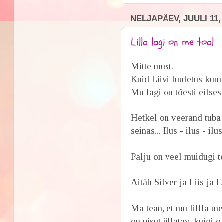
NELJAPÄEV, JUULI 11,
Lilla lagi on me toal
Mitte must.
Kuid Liivi luuletus kum
Mu lagi on tõesti eilsest
Hetkel on veerand tuba 
seinas... Ilus - ilus - ilus
Palju on veel muidugi t
Aitäh Silver ja Liis ja E
Ma tean, et mu lillla m
on pisut üllatav, kuigi