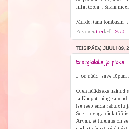
lillat tooni... Siiani me
Muide, täna tõmbasin se
Postitaja:
tiia
kell
19:58
TEISIPÄEV, JUULI 09, 
Energialaks ja plaks
... on nüüd suve lõpuni 
Olen nüüdseks näinud se
ja Kaupot ning saanud t
ise teeb enda rahulolu 
See on väga ränk töö i
Arvan, et tulemus on se
endast pärast tööd teis