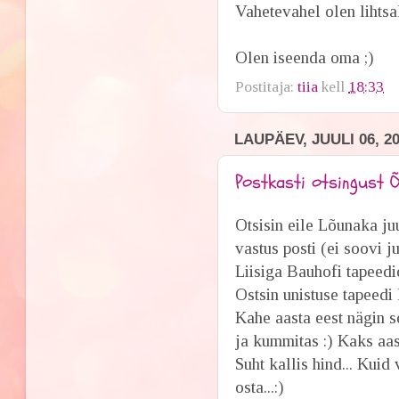
Vahetevahel olen lihts
Olen iseenda oma ;)
Postitaja:
tiia
kell
18:33
LAUPÄEV, JUULI 06, 2
Postkasti otsingust Õ
Otsisin eile Lõunaka juu
vastus posti (ei soovi 
Liisiga Bauhofi tapeedi
Ostsin unistuse tapeedi 
Kahe aasta eest nägin 
ja kummitas :) Kaks aast
Suht kallis hind... Kuid
osta...:)