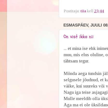
Postitaja:
tiia
kell
23:44
ESMASPÄEV, JUULI 08,
On vist ikka nii
... et mina ise ehk ini
muu, mis elus oluline, 
tähtsam tegur.
Mõnda aega tundsin jäl
selgusele jõudnud, et k
väike, kui suureks või 
Nagu iga teise asjagagi
Mulle meeldib olla üksi
Aga ma ei ole üksildan