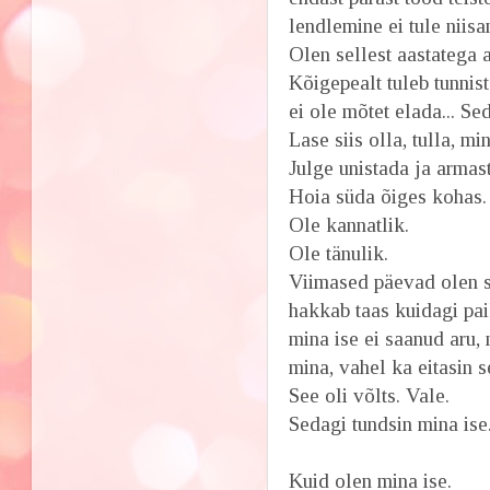
lendlemine ei tule niisa
Olen sellest aastatega 
Kõigepealt tuleb tunnist
ei ole mõtet elada... Se
Lase siis olla, tulla, m
Julge unistada ja armas
Hoia süda õiges kohas.
Ole kannatlik.
Ole tänulik.
Viimased päevad olen se
hakkab taas kuidagi pa
mina ise ei saanud aru, 
mina, vahel ka eitasin s
See oli võlts. Vale.
Sedagi tundsin mina ise
Kuid olen mina ise.