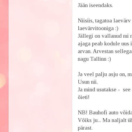
Jään iseendaks.
Niisiis, tagatoa laevär
laevärvitooniga :)
Jällegi on vallanud m
ajaga peab kodule uus 
arvan. Arvestan sellega
nagu Tallinn :)
Ja veel palju asju on, 
Usun nii.
Ja mind usutakse - see 
õieti!
NB! Bauhofi auto võid
Võiks ju... Ma naljalt ü
pärast.