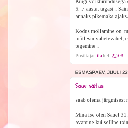
Kuigi võrkturundusega 
6...7 aastat tagasi... Sa
annaks pikemaks ajaks.
Kodus möllamine on mu
mõtlesin vahetevahel, et
tegemine...
Postitaja:
tiia
kell
22:08
ESMASPÄEV, JUULI 22,
Saue näitus
saab olema järgmisest n
Mina ise olen Sauel 31.
avamine kui selline toi