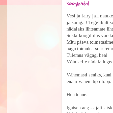
Kööginädal
Vesi ja fairy ja... nat
ja säraga.! Tegelikult
nädalaks lihtsamate liht
Siiski köögil ilus värsk
Mitu päeva toimetasime 
nagu toimuks suur remo
Tulemus vägagi hea!
Võin selle nädala luge
Vähemasti seniks, kuni 
enam-vähem tipp-topp. H
Hea tunne.
Igatsen aeg - ajalt sii