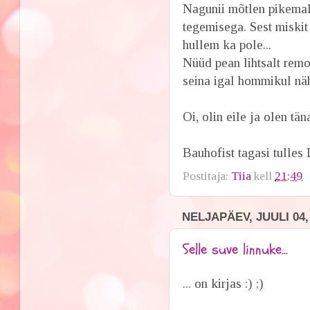
Nagunii mõtlen pikemalt
tegemisega. Sest miskit
hullem ka pole...
Nüüd pean lihtsalt remo
seina igal hommikul näh
Oi, olin eile ja olen tän
Bauhofist tagasi tulles
Postitaja:
Tiia
kell
21:49
NELJAPÄEV, JUULI 04,
Selle suve linnuke...
... on kirjas :) ;)