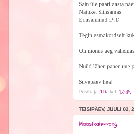
Sain üle paari aasta päe
Natuke. Siinsamas.
Edusammud :P :D
Tegin esmakordselt kuk
Oli mõnus aeg vähemast
Nüüd lähen panen uue pr
Suvepäev hea!
Postitaja:
Tiia
kell
17:45
TEISIPÄEV, JUULI 02, 
Maasikahooaeg