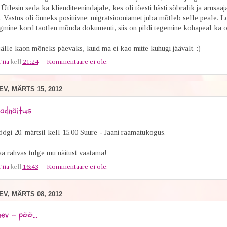
. Ütlesin seda ka klienditeenindajale, kes oli tõesti hästi sõbralik ja arusaaj
 Vastus oli õnneks positiivne: migratsiooniamet juba mõtleb selle peale. L
rgmine kord taotlen mõnda dokumenti, siis on pildi tegemine kohapeal ka o
älle kaon mõneks päevaks, kuid ma ei kao mitte kuhugi jäävalt. :)
Tiia
kell
21:24
Kommentaare ei ole:
V, MÄRTS 15, 2012
vadnäitus
ögi 20. märtsil kell 15.00 Suure - Jaani raamatukogus.
aa rahvas tulge mu näitust vaatama!
Tiia
kell
16:43
Kommentaare ei ole:
V, MÄRTS 08, 2012
ev - pöö...