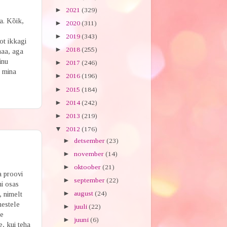
►
2021
(329)
a. Kõik,
►
2020
(311)
►
2019
(343)
ot ikkagi
►
2018
(255)
naa, aga
inu
►
2017
(246)
a mina
►
2016
(196)
►
2015
(184)
►
2014
(242)
►
2013
(219)
▼
2012
(176)
►
detsember
(23)
►
november
(14)
►
oktoober
(21)
a proovi
►
september
(22)
ni osas
►
august
(24)
, nimelt
mestele
►
juuli
(22)
me
►
juuni
(6)
e, kui teha