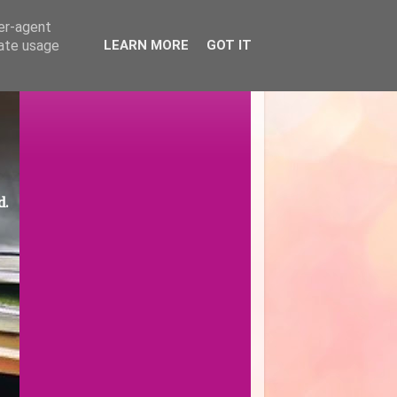
ser-agent
rate usage
LEARN MORE
GOT IT
d.