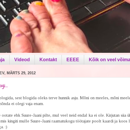
aja
Videod
Kontakt
EEEE
Kõik on veel võima
V, MÄRTS 29, 2012
gi...
t blogida, sest blogida oleks terve hunnik asju. Mõni on meeles, mõni meele
mõnda ei olegi vaja enam.
e ootate ehk Suure-Jaani pilte, mul veel neid endal ka ei ole. Kirjutan siia ü
 mis kingiti mulle Suure-Jaani raamatukogu töötajate poolt kaardi ja koos l
. :)