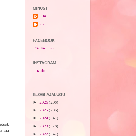
MINUST
Tiia
tiia
FACEBOOK
Tiia Järvpõld
INSTAGRAM
Tiiatibu
BLOGI AJALUGU
►
2026
(206)
►
2025
(298)
►
2024
(343)
tust.
►
2023
(370)
is ma
►
2022
(347)