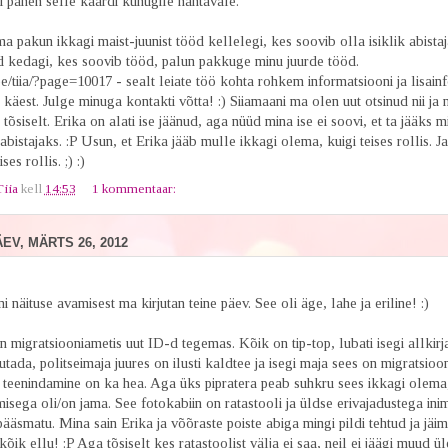
i panen selle kaardi kuhugile nähtavale.
ma pakun ikkagi maist-juunist tööd kellelegi, kes soovib olla isiklik abistaj
d kedagi, kes soovib tööd, palun pakkuge minu juurde tööd.
.ee/tiia/?page=10017 - sealt leiate töö kohta rohkem informatsiooni ja lisainf
käest. Julge minuga kontakti võtta! :) Siiamaani ma olen uut otsinud nii ja 
s tõsiselt. Erika on alati ise jäänud, aga nüüd mina ise ei soovi, et ta jääks m
 abistajaks. :P Usun, et Erika jääb mulle ikkagi olema, kuigi teises rollis. J
ses rollis. ;) :)
Tiia
kell
14:53
1 kommentaar:
V, MÄRTS 26, 2012
i näituse avamisest ma kirjutan teine päev. See oli äge, lahe ja eriline! :)
n migratsiooniametis uut ID-d tegemas. Kõik on tip-top, lubati isegi allkirj
utada, politseimaja juures on ilusti kaldtee ja isegi maja sees on migratsioo
 teenindamine on ka hea. Aga üks pipratera peab suhkru sees ikkagi olema
misega oli/on jama. See fotokabiin on ratastooli ja üldse erivajadustega ini
gipääsmatu. Mina sain Erika ja võõraste poiste abiga mingi pildi tehtud ja jäi
kõik ellu! :P Aga tõsiselt kes ratastoolist välja ei saa, neil ei jäägi muud ül