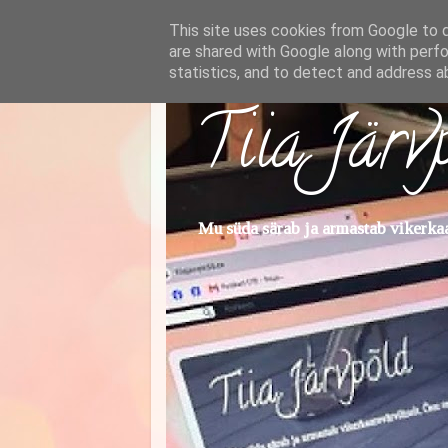
This site uses cookies from Google to de
are shared with Google along with perfo
statistics, and to detect and address a
Tiia Järv
Mu süda särab ja armastab vikerkaar