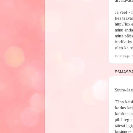
arvatavast
Ja veel - 
kes teava
http://lux
minu enda 
mitte päri
isiklikuks
olen ka tei
Postitaja:
ESMASPÄE
Suure-Jaan
Täna käisi
kodus kirj
kaldtee ja
pildi tege
täiesti li
kusjuures 