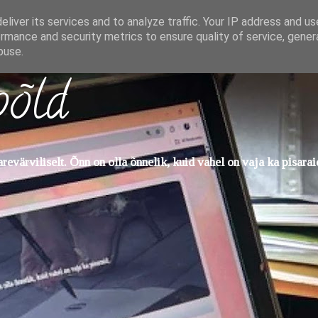
liver its services and to analyze traffic. Your IP address and u
rmance and security metrics to ensure quality of service, gene
buse.
põld
evärviliselt. Õnn on olla õnnelik, kuid vahel on vaja ka pisarai