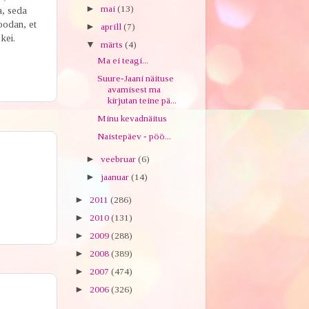
►
mai
(13)
a, seda
oodan, et
►
aprill
(7)
kei.
▼
märts
(4)
Ma ei teagi...
Suure-Jaani näituse
avamisest ma
kirjutan teine pä...
Minu kevadnäitus
Naistepäev - pöö...
►
veebruar
(6)
►
jaanuar
(14)
►
2011
(286)
►
2010
(131)
►
2009
(288)
►
2008
(389)
►
2007
(474)
►
2006
(326)