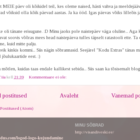
 MEIE päev oli kõikidel teil, kes oleme naised, hästi vahva ja meeldejääv 
ad võiksid olla kõik päevad aastas. Ja ka ööd. Igas päevas võiks lilleõis j
 oli tänane erisugune. :D Minu jaoks pole naistepäev väga oluline... Aga 
vat soovis võõras mees head naistepäeva tulles täpselt ratastooli ette. Ta 
ne, kuid mitte palju.
ik kinkis kommi... Siis nägin sõbrannasid. Seejärel "Kodu Extras" tänas m
 jõulukaartide eest. :)
 mõtlen, kuidas taas endale kallikest sebida... Siis saan ka tõsisemalt blogi
Tiia
kell
21:39
Kommentaare ei ole:
postitused
Avaleht
Vanemad po
Postitused (Atom)
MINU SÕBRAD
http://visandiveski.ee/
ndus.com/logod-logo-kujundamine