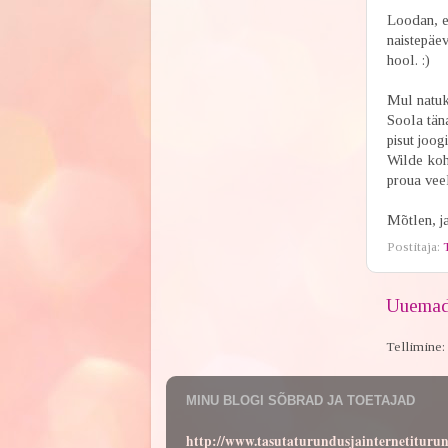
Loodan, et
naistepäev
hool. :)
Mul natuke
Soola täna
pisut joogi
Wilde kohv
proua veel
Mõtlen, ja
Postitaja:
Uuemad 
Tellimine:
MINU BLOGI SÕBRAD JA TOETAJAD
http://www.tasutaturundusjainternetituru