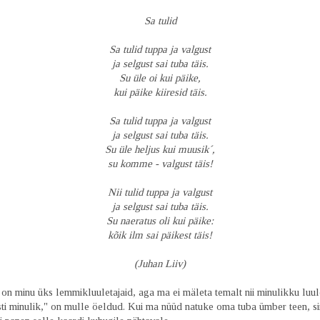
Sa tulid
Sa tulid tuppa ja valgust
ja selgust sai tuba täis.
Su üle oi kui päike,
kui päike kiiresid täis.
Sa tulid tuppa ja valgust
ja selgust sai tuba täis.
Su üle heljus kui muusik´,
su komme - valgust täis!
Nii tulid tuppa ja valgust
ja selgust sai tuba täis.
Su naeratus oli kui päike:
kõik ilm sai päikest täis!
(Juhan Liiv)
 on minu üks lemmikluuletajaid, aga ma ei mäleta temalt nii minulikku luule
sti minulik," on mulle öeldud. Kui ma nüüd natuke oma tuba ümber teen, si