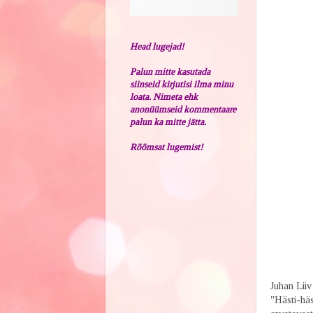
Head lugejad!
Palun mitte kasutada
siinseid kirjutisi ilma minu
loata. Nimeta ehk
anonüümseid kommentaare
palun ka mitte jätta.
Rõõmsat lugemist!
Juhan Liiv
"Hästi-hä