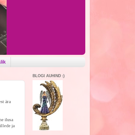
lik
BLOGI AUHIND :)
st ära
he ilusa
illede ja