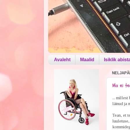
Avaleht
Maalid
Isiklik abist
NELJAPÄE
Ma ei tea
... milles
läinud ja 
Tean, et t
luuletuse,
kommidega