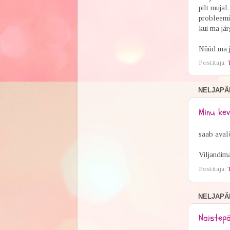
pilt mujal
probleemi.
kui ma jä
Nüüd ma j
Postitaja:
NELJAPÄE
Minu ke
saab avalö
Viljandim
Postitaja:
NELJAPÄE
Naistepä