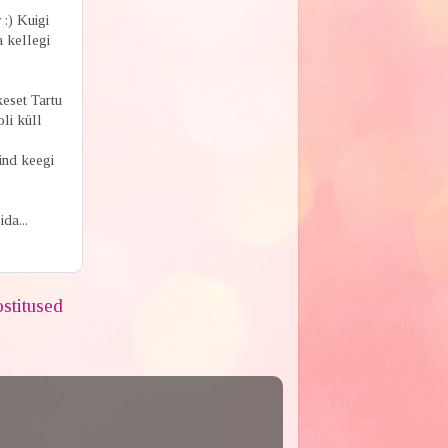
:) Kuigi
a kellegi
keset Tartu
oli küll
ind keegi
da...
stitused