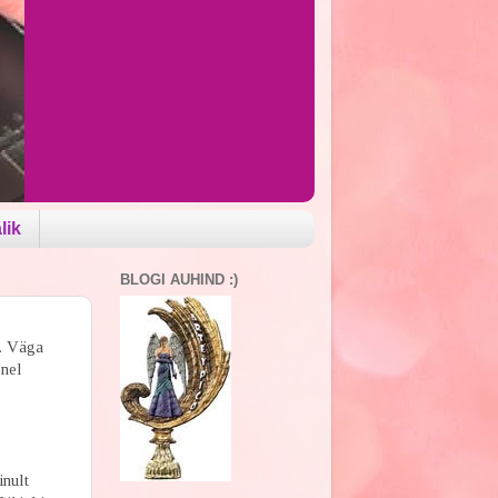
lik
BLOGI AUHIND :)
". Väga
õnel
inult