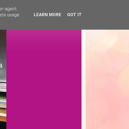
ser-agent
rate usage
LEARN MORE
GOT IT
d.