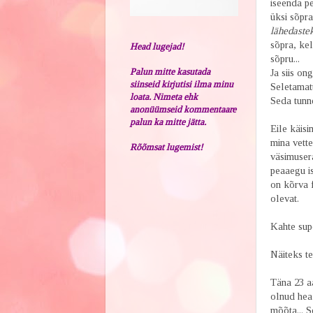
iseenda pe
üksi sõpra
lähedastek
sõpra, kel
Head lugejad!
sõpru...
Palun mitte kasutada
Ja siis on
siinseid kirjutisi ilma minu
Seletamat
loata. Nimeta ehk
Seda tunne
anonüümseid kommentaare
palun ka mitte jätta.
Eile käisi
mina vette
Rõõmsat lugemist!
väsimusera
peaaegu is
on kõrva 
olevat.
Kahte supe
Näiteks te
Täna 23 aa
olnud hea
mõõta... S