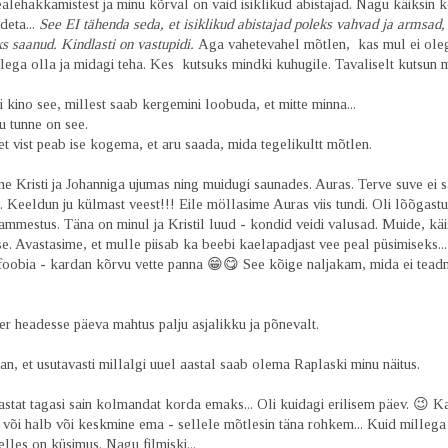
alehakkamistest ja minu kõrval on vaid isiklikud abistajad. Nagu käiksin kõ
deta...
See EI tähenda seda, et isiklikud abistajad poleks vahvad ja armsad,
s saanud. Kindlasti on vastupidi.
Aga vahetevahel mõtlen, kas mul ei oleg
lega olla ja midagi teha. Kes kutsuks mindki kuhugile. Tavaliselt kutsun m
gi kino see, millest saab kergemini loobuda, et mitte minna...
u tunne on see.
t vist peab ise kogema, et aru saada, mida tegelikultt mõtlen.
me Kristi ja Johanniga ujumas ning muidugi saunades. Auras. Terve suve ei 
. Keeldun ju külmast veest!!! Eile möllasime Auras viis tundi. Oli lõõgastu
mmestus. Täna on minul ja Kristil luud - kondid veidi valusad. Muide, käi
e. Avastasime, et mulle piisab ka beebi kaelapadjast vee peal püsimiseks...
foobia - kardan kõrvu vette panna 😁😋 See kõige naljakam, mida ei tead
r headesse päeva mahtus palju asjalikku ja põnevalt.
an, et usutavasti millalgi uuel aastal saab olema Raplaski minu näitus.
stat tagasi sain kolmandat korda emaks... Oli kuidagi erilisem päev. 😉 K
 või halb või keskmine ema - sellele mõtlesin täna rohkem... Kuid millega
elles on küsimus. Nagu filmiski...