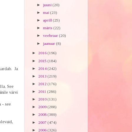
►
juuni
(20)
►
mai
(23)
►
aprill
(25)
►
märts
(22)
►
veebruar
(20)
►
jaanuar
(8)
►
2016
(196)
►
2015
(184)
►
2014
(242)
kardab. Ja
►
2013
(219)
►
2012
(176)
lla. See
►
2011
(286)
inile värvi
►
2010
(131)
a - see
►
2009
(288)
►
2008
(389)
olevaid,
►
2007
(474)
►
2006
(326)