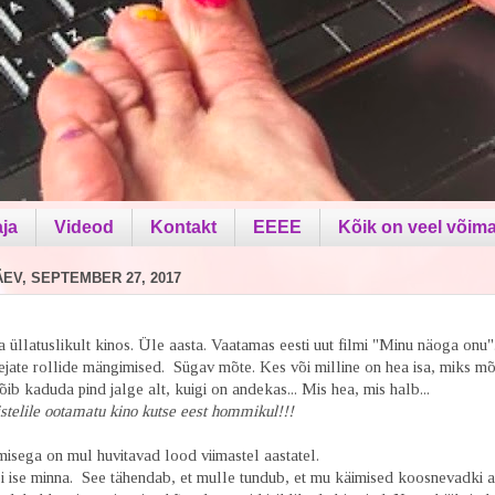
aja
Videod
Kontakt
EEEE
Kõik on veel võima
V, SEPTEMBER 27, 2017
a üllatuslikult kinos. Üle aasta. Vaatamas eesti uut filmi "Minu näoga onu
lejate rollide mängimised. Sügav mõte. Kes või milline on hea isa, miks m
õib kaduda pind jalge alt, kuigi on andekas... Mis hea, mis halb...
stelile ootamatu kino kutse eest hommikul!!!
isega on mul huvitavad lood viimastel aastatel.
si ise minna. See tähendab, et mulle tundub, et mu käimised koosnevadki a