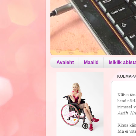
Avaleht
Maalid
Isiklik abist
KOLMAPÄE
Käisin tän
head näit
inimesel v
Aitäh Kri
Kinos käim
Ma ei viit