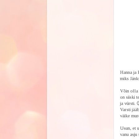
Ha
Hanna ja 
miks Jänks
Võin olla 
on siiski 
ja vürsti.
Varsti jää
väike mure
Usun, et u
vanu 