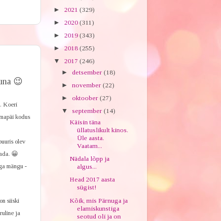
►
2021
(329)
►
2020
(311)
►
2019
(343)
►
2018
(255)
▼
2017
(246)
►
detsember
(18)
kuna 😉
►
november
(22)
►
oktoober
(27)
i. Koeri
▼
september
(14)
 omapäi kodus
Käisin täna
üllatuslikult kinos.
Üle aasta.
puuris olev
Vaatam...
tada. 😀
Nädala lõpp ja
iga mängu -
algus...
Head 2017 aasta
sügist!
on siiski
Kõik, mis Pärnuga ja
elamiskunstiga
ruline ja
seotud oli ja on