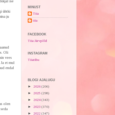
ikjal ise
MINUST
i ühtki
Tiia
ina ju
tiia
FACEBOOK
Tiia Järvpõld
saanud
s. Oli
INSTAGRAM
sin vees
Tiiatibu
 Ja et mul
nud endal
BLOGI AJALUGU
►
2026
(206)
►
2025
(298)
►
2024
(343)
as olen
►
2023
(370)
 seda
►
2022
(347)