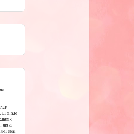
tus
inult
. Ei olnud
kuntnik
l ühtki
skil seal,