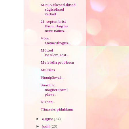
Minu väikesed ilusad
sügiselised
varbad
21. septembrist
Pärnu Haiglas
minu näitus...
Võru
raamatukogus...
Mõtted
iseolemisest...
Meie küla probleem
Multikas
Sünnipäeval...
Suurimal
magnetitormi
päeval
Nii hea...
Tänaseks pidulikum
►
august
(24)
►
juuli
(23)