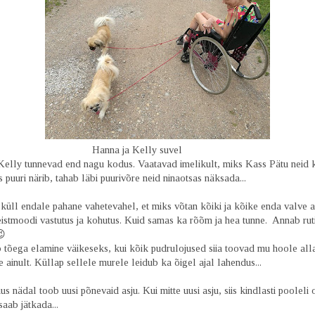
nna ja Kelly suvel
Kelly tunnevad end nagu kodus. Vaatavad imelikult, miks Kass Pätu neid 
 puuri närib, tahab läbi puurivõre neid ninaotsas näksada...
küll endale pahane vahetevahel, et miks võtan kõiki ja kõike enda valve a
teistmoodi vastutus ja kohutus. Kuid samas ka rõõm ja hea tunne. Annab ruti
 😉
b tõega elamine väikeseks, kui kõik pudrulojused siia toovad mu hoole all
 ainult. Küllap sellele murele leidub ka õigel ajal lahendus...
us nädal toob uusi põnevaid asju. Kui mitte uusi asju, siis kindlasti pooleli 
asju saab jätkada...