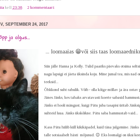
iia
kell
23:38
2 kommentaari:
, SEPTEMBER 24, 2017
pp ja algus...
... loomaaias 😁või siis taas loomaaedni
Siin jälle Hanna ja Kelly. Tulid paariks päevaks otsima selts
nagu lapsigi ei jäeta üksinda koju. Mine jumal tea, mis nad
teeksid...
Õhkkond suht rahulik. Võib - olla kõige möllav ja ära ootav 
Jänes Jänks, kes tahaks arvatavasti koerte sabasid hammus
Jänks ei hooli mängust, kuigi Pätu juba tasapisi üritab Jänks
suhteid luua. Jänks ükskõikne. Pätu saba hammustab vaid...
Kass Pätu hiilib küll kikikäpadel, kuid täna julgemine. Jänks 
talle sotsiaalselt hästi mõjunud. 😊 Eks loomalgi on üksi kee