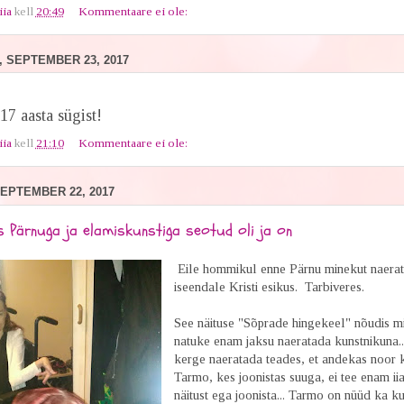
iia
kell
20:49
Kommentaare ei ole:
 SEPTEMBER 23, 2017
7 aasta sügist!
iia
kell
21:10
Kommentaare ei ole:
EPTEMBER 22, 2017
s Pärnuga ja elamiskunstiga seotud oli ja on
Eile hommikul enne Pärnu minekut naera
iseendale Kristi esikus. Tarbiveres.
See näituse "Sõprade hingekeel" nõudis m
natuke enam jaksu naeratada kunstnikuna..
kerge naeratada teades, et andekas noor 
Tarmo, kes joonistas suuga, ei tee enam iia
näitust ega joonista... Tarmo on nüüd ka ku