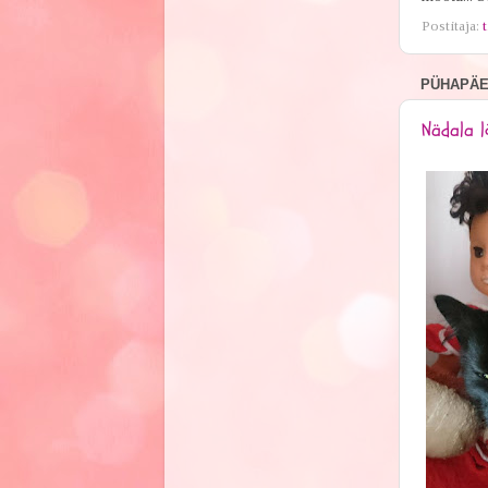
Postitaja:
t
PÜHAPÄEV
Nädala lõ