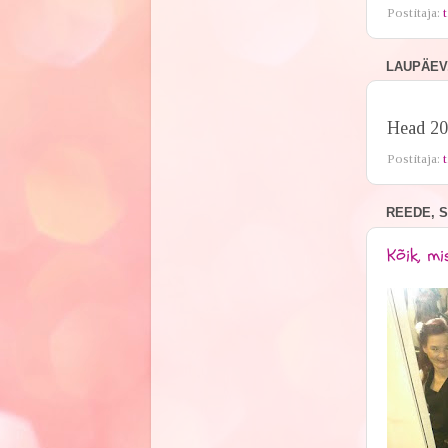
Postitaja:
t
LAUPÄEV,
Head 201
Postitaja:
t
REEDE, S
Kõik, mi