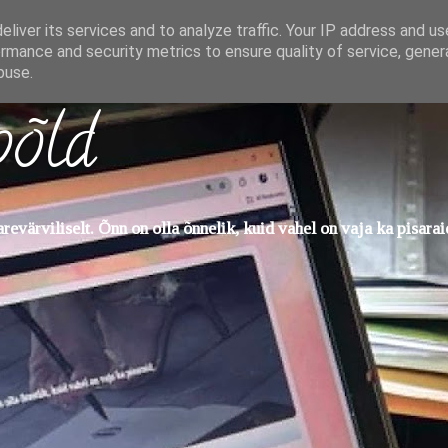
liver its services and to analyze traffic. Your IP address and u
rmance and security metrics to ensure quality of service, gene
buse.
põld
evärviliselt. Õnn on olla õnnelik, kuid vahel on vaja ka pisarai