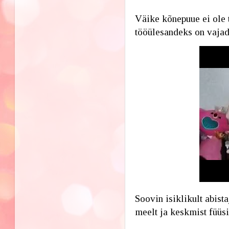
Väike kõnepuue ei ole t
tööülesandeks on vajad
Soovin isiklikult abista
meelt ja keskmist füüsil