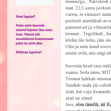
teenusega... Närvikõdi o
suur. 22,5 aasta jooksu
varem, et viimasel minut
Head lugejad!
poolselt ametlikult arv
Palun mitte kasutada
panustavad ja võimalda
siinseid kirjutisi ilma minu
teenust... Tegelikult , k
loata. Nimeta ehk
anonüümseid kommentaare
kõdist üle keha, jäin s
palun ka mitte jätta.
Olin ju mitu kuud soovi
Rõõmsat lugemist!
aastat seda, mis ongi n
Soovisin head tasu isik
saama. Seda minu, MTÜ
Teenust hakkab otsus
Tundide maht jäi valla
alati, kui vaja lisatund
alati on olnud.
Jess,
olen tänulik, nii 
omavahelises suhtlusja