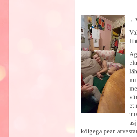
...
Vah
lih
Ag
el
lä
min
me
vü
et 
uu
as
kõigega pean arvestam