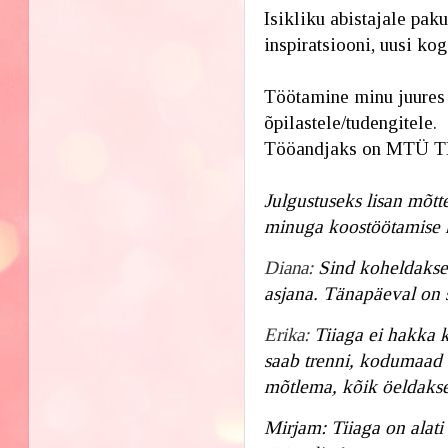
Isikliku abistajale pak
inspiratsiooni, uusi kog
Töötamine minu juures s
õpilastele/tudengitele. 
Tööandjaks on MTÜ TM 
Julgustuseks lisan mõttei
minuga koostöötamise 
Diana:
Sind koheldakse 
asjana. Tänapäeval
Erika:
Tiiaga ei hakka k
saab trenni, kodumaad a
mõtlema, kõik öeldakse
Mirjam:
Tiiaga on alati