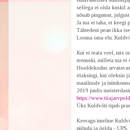
sellega ei olda kuskil 
nõuab pingutust, julgus
Ja ma ei taha, et keegi 
Tähtedeni pean ikka is
Looma oma elu. Kuld
Kui ei teata veel, mis o
teenuski, milleta ma ei
Hooldekodus arvatavast
elaksingi, kui oleksin
maailmale ja inimkonnal
2019 juulis meisterdas
https://www.tiiajarvpo
Üks Kuldvõti ripub prae
Keeragu imeline Kuldvõt
piiluda ja öelda - UPS