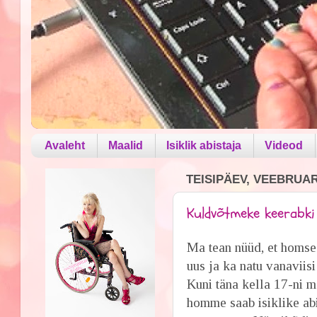
Avaleht
Maalid
Isiklik abistaja
Videod
TEISIPÄEV, VEEBRUAR 
Kuldvõtmeke keerabki 
Ma tean nüüd, et homses
uus ja ka natu vanaviis
Kuni täna kella 17-ni m
homme saab isiklike ab