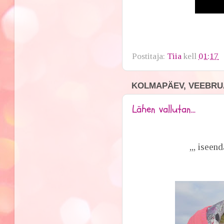
Postitaja:
Tiia
kell
01:17
KOLMAPÄEV, VEEBRUA
Lähen vallutan...
,,, iseen