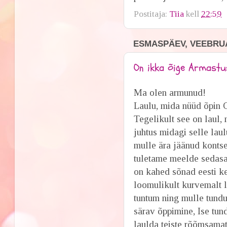
Postitaja:
Tiia
kell
22:59
ESMASPÄEV, VEEBRUA
On ikka õige Armastu
Ma olen armunud!
Laulu, mida nüüd õpin
Tegelikult see on laul,
juhtus midagi selle laul
mulle ära jäänud kontser
tuletame meelde sedasam
on kahed sõnad eesti k
loomulikult kurvemalt 
tuntum ning mulle tundu
särav õppimine, Ise tunds
laulda teiste rõõmsama