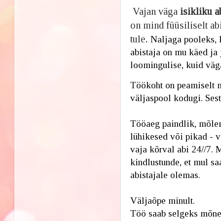
Vajan väga
isikliku ab
on mind füüsiliselt ab
tule
.
Naljaga pooleks, k
abistaja on mu käed ja j
loomingulise, kuid väga
Töökoht on peamiselt m
väljaspool kodugi. Sest 
Tööaeg paindlik, mõle
lühikesed või pikad - v
vaja kõrval abi 24//7
. 
kindlustunde, et mul sa
abistajale olemas.
Väljaõpe minult. 
Töö saab selgeks mõne