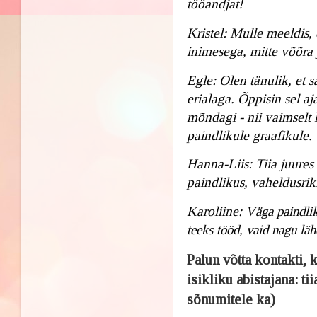
tööandjat!
Kristel: M
ulle meeldis,
inimesega, mitte võõra 
Egle:
Olen tänulik, et 
erialaga. Õppisin sel aj
mõndagi - nii vaimselt k
paindlikule graafikule.
Hanna-Liis: Tiia
 juures
paindlikus, vaheldusrik
Karoliine: 
Väga paindlik 
teeks tööd, vaid nagu läh
Palun võtta kontakti, 
isikliku abistajana: 
sõnumitele ka)