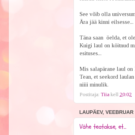
See võib olla universumi
Ära jää kinni eilsesse..
Täna saan öelda, et ole
Kuigi laul on köitnud 
esituses...
Mis salapärane laul on 
Tean, et seekord laulan
niiii minulik.
Postitaja:
Tiia
kell
20:02
LAUPÄEV, VEEBRUAR 2
Vähe teatakse, et...