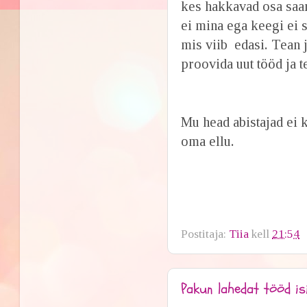
kes hakkavad osa saam
ei mina ega keegi ei s
mis viib edasi. Tean 
proovida uut tööd ja 
Mu head abistajad ei 
oma ellu.
Postitaja:
Tiia
kell
21:54
Pakun lahedat tööd isi