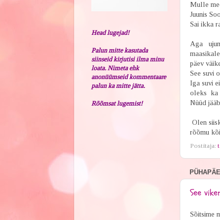
Mulle mee
Juunis So
Sai ikka r
Head lugejad!
Aga ujuma 
Palun mitte kasutada
maasikale 
siinseid kirjutisi ilma minu
päev väike
loata. Nimeta ehk
See suvi o
anonüümseid kommentaare
Iga suvi e
palun ka mitte jätta.
oleks ka 
Nüüd jääb
Rõõmsat lugemist!
Olen siisk
rõõmu kõi
Postitaja:
t
PÜHAPÄEV
See vike
Sõitsime m