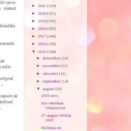
üle taeva
►
2021
(329)
em näinud.
►
2020
(311)
►
2019
(343)
 kasuliku
►
2018
(255)
►
2017
(246)
inaruumi
►
2016
(196)
▼
2015
(184)
►
detsember
(18)
jäi
►
november
(11)
u mille
►
oktoober
(11)
selgesti
►
september
(14)
..
▼
august
(20)
2015 suvi...
äpselt nii
indlasti
See vikerkaar
.
Olustverest
27. august 2009 ja
2015
Rõõmus on