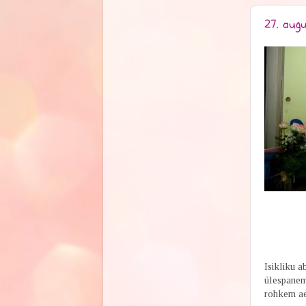
27. augu
Isikliku a
ülespanem
rohkem ae