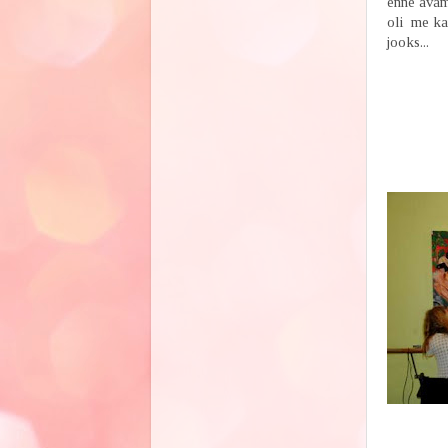
enne avam
oli me kar
jooks...