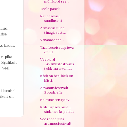
mõnikord see...
Teele panek
Raudnaelast
suudluseni
Armastus tuleb
asid.
tänagi, sest....
ldse
Vanamoodne...
uks kadus.
Taasiseseisvuspäeva
õhtul
le pika
Veelkord
õhjalikult.
Arvamusfestivalis
b veel
t ehk mu arvamus
Kõik on hea, kõik on
hästi....
Arvamusfestivali
liikumisel
Sooala eile
ikult oli
Eelmine teisipäev
Külatuspäev, kuid...
südames kripeldus
See reede juba
arvamusfestival!