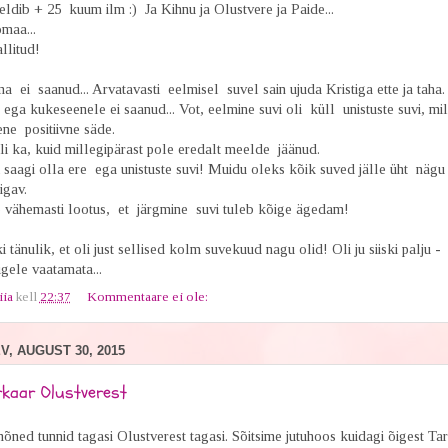
ldib + 25 kuum ilm :) Ja Kihnu ja Olustvere ja Paide...
omaa...
allitud!
ei saanud... Arvatavasti eelmisel suvel sain ujuda Kristiga ette ja taha.
ega kukeseenele ei saanud... Vot, eelmine suvi oli küll unistuste suvi, mil
ne positiivne säde.
li ka, kuid millegipärast pole eredalt meelde jäänud.
i saagi olla ere ega unistuste suvi! Muidu oleks kõik suved jälle üht nägu 
igav.
 vähemasti lootus, et järgmine suvi tuleb kõige ägedam!
i tänulik, et oli just sellised kolm suvekuud nagu olid! Oli ju siiski palju -
gele vaatamata...
iia
kell
22:37
Kommentaare ei ole:
, AUGUST 30, 2015
rkaar Olustverest
õned tunnid tagasi Olustverest tagasi. Sõitsime jutuhoos kuidagi õigest Ta