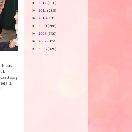
►
2012
(176)
►
2011
(286)
►
2010
(131)
►
2009
(288)
►
2008
(389)
►
2007
(474)
►
2006
(326)
lt siin,
öl.
dselt ning
 ega ta
du