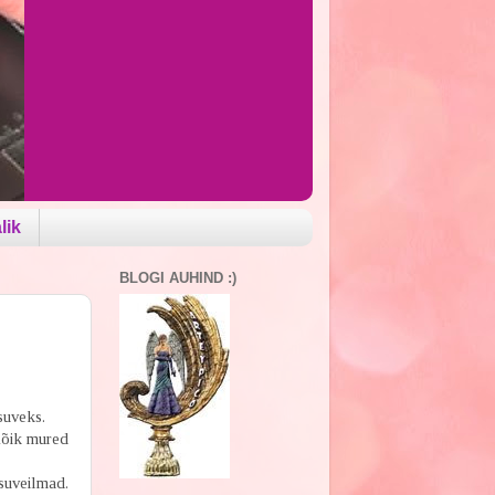
lik
BLOGI AUHIND :)
suveks.
 Kõik mured
 suveilmad.