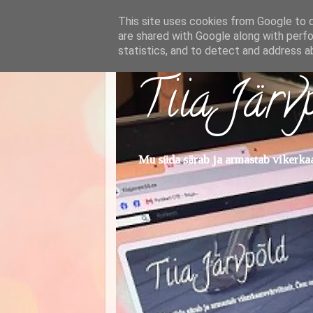
This site uses cookies from Google to de
are shared with Google along with perfo
statistics, and to detect and address a
Tiia Järv
Mu süda särab ja armastab vikerkaar