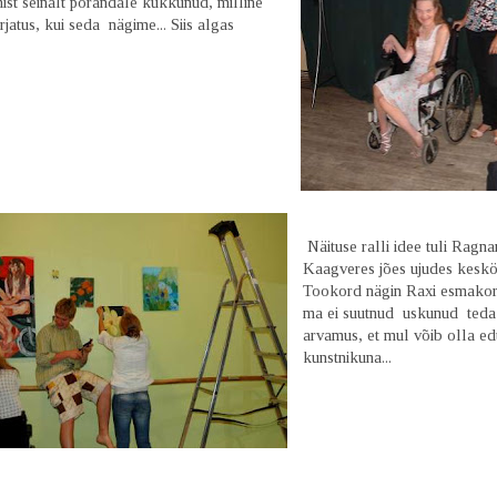
ist seinalt põrandale kukkunud, milline
jatus, kui seda nägime... Siis algas
Näituse ralli idee tuli Ragnari
Kaagveres jões ujudes keskö
Tookord nägin Raxi esmakor
ma ei suutnud uskunud teda
arvamus, et mul võib olla e
kunstnikuna...