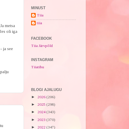
MINUST
Tiia
tiia
 Ja metsa
les oli iga
FACEBOOK
Tiia Järvpõld
- ja see
INSTAGRAM
Tiiatibu
 palju
BLOGI AJALUGU
►
2026
(206)
►
2025
(298)
►
2024
(343)
►
2023
(370)
rtu
►
2022
(347)