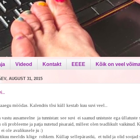
aja
Videod
Kontakt
EEEE
Kõik on veel võima
V, AUGUST 31, 2015
...
eaaegu möödas. Kalendris tõsi küll kestab kuu suvi veel...
vastu ausameelne ja tunnistan: see suvi ei saanud unistuste ega üllatuste 
u oli probleeme ja patja nutetud pisaraid, millest olen teadlikult vaikinud.
ei ole avalikusele ju :)
ikuu meeldis kõige rohkem. Küllap sellepärastki, et tulid ja olid soojad