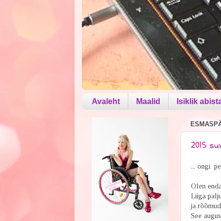
Avaleht
Maalid
Isiklik abist
ESMASPÄE
2015 suvi
... ongi p
Olen enda 
Liiga palj
ja rõõmud 
See august