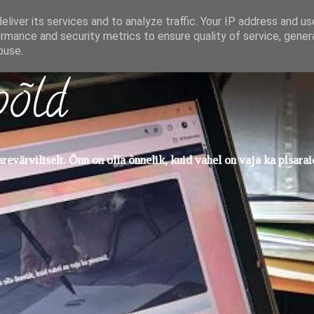
liver its services and to analyze traffic. Your IP address and u
rmance and security metrics to ensure quality of service, gene
buse.
põld
evärviliselt. Õnn on olla õnnelik, kuid vahel on vaja ka pisarai