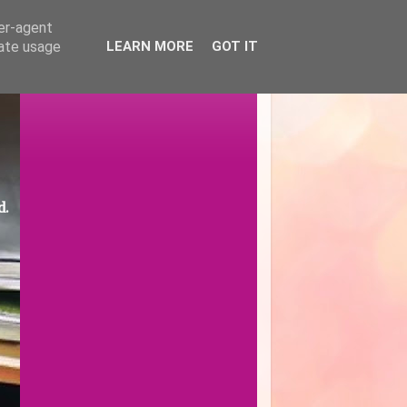
ser-agent
rate usage
LEARN MORE
GOT IT
d.