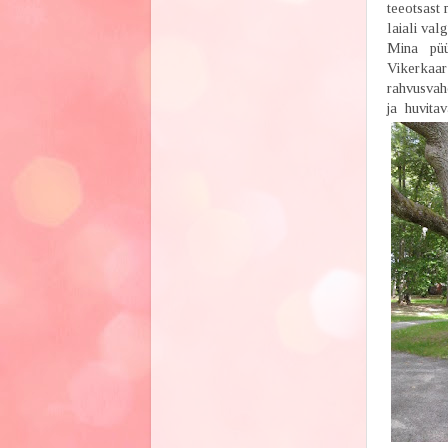
teeotsast
laiali val
Mina püüds
Vikerkaar
rahvusvahe
ja huvita