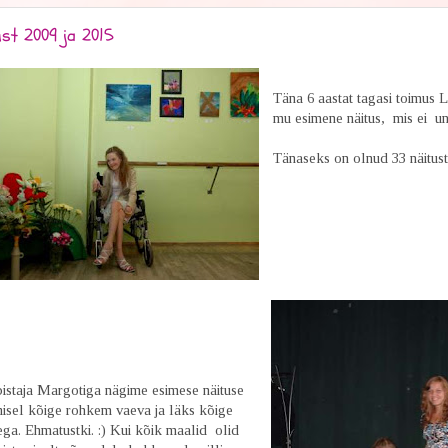
st 2009 ja 2015
Täna 6 aastat tagasi toimus 
mu esimene näitus, mis ei un
Tänaseks on olnud 33 näitus
bistaja Margotiga nägime esimese näituse
isel kõige rohkem vaeva ja läks kõige
ga. Ehmatustki. :) Kui kõik maalid olid