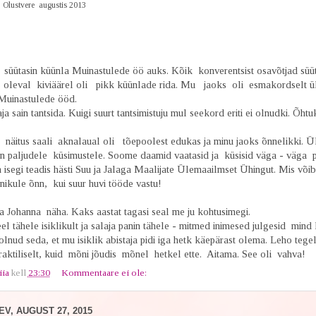
Olustvere augustis 2013
l süütasin küünla Muinastulede öö auks. Kõik konverentsist osavõtjad süüt
 oleval kiviäärel oli pikk küünlade rida. Mu jaoks oli esmakordselt ü
 Muinastulede ööd.
ja sain tantsida. Kuigi suurt tantsimistuju mul seekord eriti ei olnudki. Õht
näitus saali aknalaual oli tõepoolest edukas ja minu jaoks õnnelikki. Ü
in paljudele küsimustele. Soome daamid vaatasid ja küsisid väga - väga p
isegi teadis hästi Suu ja Jalaga Maalijate Ülemaailmset Ühingut. Mis või
nikule õnn, kui suur huvi tööde vastu!
a Johanna näha. Kaks aastat tagasi seal me ju kohtusimegi.
l tähele isiklikult ja salaja panin tähele - mitmed inimesed julgesid mind 
 olnud seda, et mu isiklik abistaja pidi iga hetk käepärast olema. Leho tegel
raktiliselt, kuid mõni jõudis mõnel hetkel ette. Aitama. See oli vahva!
iia
kell
23:30
Kommentaare ei ole:
V, AUGUST 27, 2015