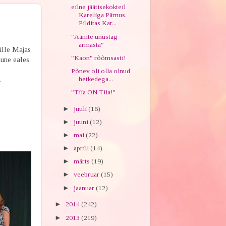
eilne jäätisekokteil
Kareliga Pärnus.
Pilditas Kar...
"Äämte unustag
armasta"
Lille Majas
"Kaon" rõõmsasti!
une eales.
Põnev oli olla olnud
hetkedega...
t.
"Tiia ON Tiia!"
►
juuli
(16)
►
juuni
(12)
►
mai
(22)
►
aprill
(14)
►
märts
(19)
►
veebruar
(15)
►
jaanuar
(12)
►
2014
(242)
►
2013
(219)