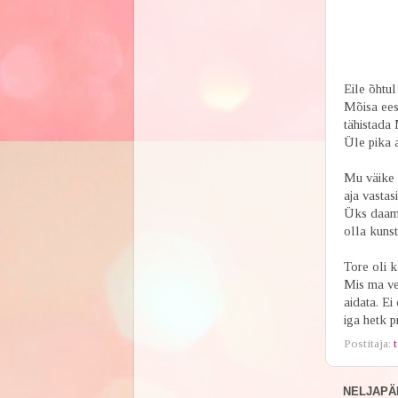
Eile õhtu
Mõisa ees
tähistada
Üle pika a
Mu väike 
aja vastas
Üks daam 
olla kunst
Tore oli k
Mis ma vee
aidata. Ei
iga hetk p
Postitaja:
t
NELJAPÄE