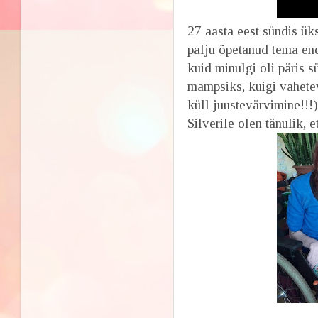
27 aasta eest sündis üks
palju õpetanud tema en
kuid minulgi oli päris 
mampsiks, kuigi vahetev
küll juustevärvimine!!!)
Silverile olen tänulik, et