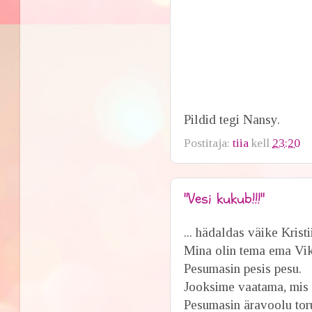
Pildid tegi Nansy.
Postitaja:
tiia
kell
23:20
"Vesi kukub!!!"
... hädaldas väike Krist
Mina olin tema ema Vikt
Pesumasin pesis pesu.
Jooksime vaatama, mis 
Pesumasin äravoolu toru 