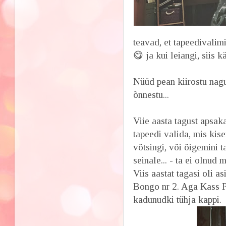
teavad, et tapeedivalimi
😋 ja kui leiangi, siis 
Nüüd pean kiirostu nagu
õnnestu...
Viie aasta tagust apsak
tapeedi valida, mis kis
võtsingi, või õigemini t
seinale... - ta ei olnud
Viis aastat tagasi oli 
Bongo nr 2. Aga Kass P
kadunudki tühja kappi.