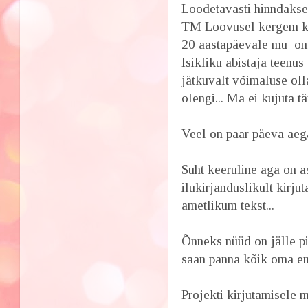
Loodetavasti hinndakse
TM Loovusel kergem ko
20 aastapäevale mu om
Isikliku abistaja teenu
jätkuvalt võimaluse oll
olengi... Ma ei kujuta tä
Veel on paar päeva aega 
Suht keeruline aga on a
ilukirjanduslikult kirju
ametlikum tekst...
Õnneks nüüd on jälle pi
saan panna kõik oma em
Projekti kirjutamisele