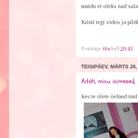
muidu ei oleks nad sal
Kristi tegi video ja pild
Postitaja:
tiia
kell
20:43
TEISIPÄEV, MÄRTS 26,
Aitäh, minu inimesed,
kes te olete öelnud mul