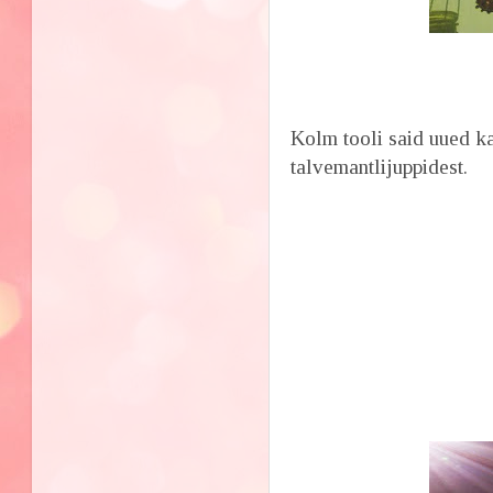
Kolm tooli said uued ka
talvemantlijuppidest.