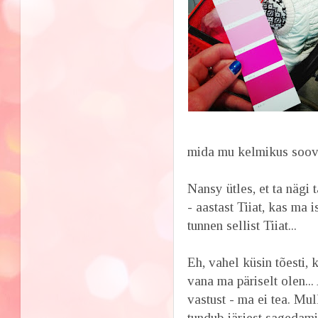
mida mu kelmikus soovi
Nansy ütles, et ta nägi 
- aastast Tiiat, kas ma i
tunnen sellist Tiiat...
Eh, vahel küsin tõesti, 
vana ma päriselt olen...
vastust - ma ei tea. Mul
tundub järjest sagedamin