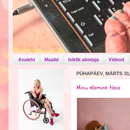
Avaleht
Maalid
Isiklik abistaja
Videod
PÜHAPÄEV, MÄRTS 31,
Minu elamine täna