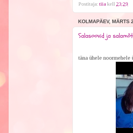
Postitaja:
tiia
kell
23:29
KOLMAPÄEV, MÄRTS 27
Salasoovid ja salamõ
täna ühele noormehele