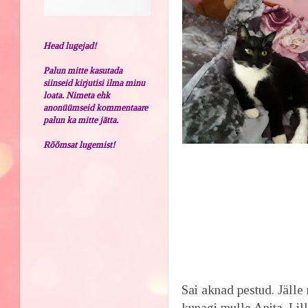
Head lugejad!
Palun mitte kasutada
siinseid kirjutisi ilma minu
loata. Nimeta ehk
anonüümseid kommentaare
palun ka mitte jätta.
Rõõmsat lugemist!
Sai aknad pestud. Jälle 
kunagi mulle Anita. Li