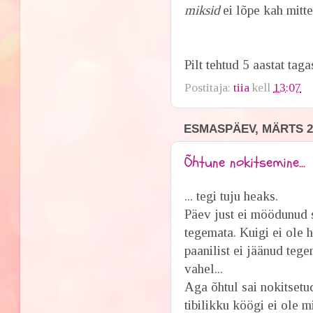
miksid
ei lõpe kah mitte 
Pilt tehtud 5 aastat tag
Postitaja:
tiia
kell
13:07
ESMASPÄEV, MÄRTS 25
Õhtune nokitsemine...
... tegi tuju heaks.
Päev just ei möödunud s
tegemata. Kuigi ei ole
paanilist ei jäänud teg
vahel...
Aga õhtul sai nokitsetu
tibilikku köögi ei ole m