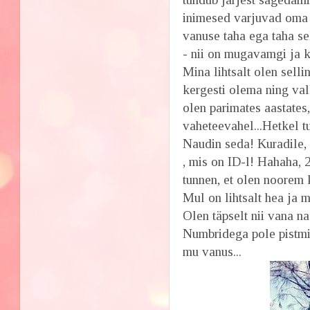
inimesed varjuvad oma
vanuse taha ega taha se
- nii on mugavamgi ja k
Mina lihtsalt olen selli
kergesti olema ning val
olen parimates aastates
vaheteevahel...Hetkel t
Naudin seda! Kuradile, 
, mis on ID-l! Hahaha, 2
tunnen, et olen noorem 
Mul on lihtsalt hea ja 
Olen täpselt nii vana n
Numbridega pole pistmi
mu vanus...