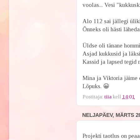
voolas... Vesi "kukkusk
Alo 112 sai jällegi üliki
Õnneks oli hästi lähedal
Üldse oli tänane hommi
Asjad kukkusid ja läksi
Kassid ja lapsed tegid 
Mina ja Viktoria jäime 
Lõpuks. 😀
Postitaja:
tiia
kell
14:01
NELJAPÄEV, MÄRTS 28
Projekti taotlus on pea