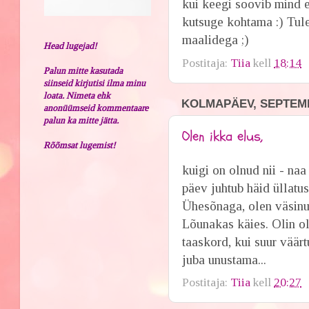
kui keegi soovib mind 
kutsuge kohtama :) Tul
maalidega ;)
Head lugejad!
Postitaja:
Tiia
kell
18:14
Palun mitte kasutada
siinseid kirjutisi ilma minu
loata. Nimeta ehk
KOLMAPÄEV, SEPTEMB
anonüümseid kommentaare
palun ka mitte jätta.
Olen ikka elus,
Rõõmsat lugemist!
kuigi on olnud nii - naa
päev juhtub häid üllatus
Ühesõnaga, olen väsinu
Lõunakas käies. Olin ol
taaskord, kui suur väär
juba unustama...
Postitaja:
Tiia
kell
20:27