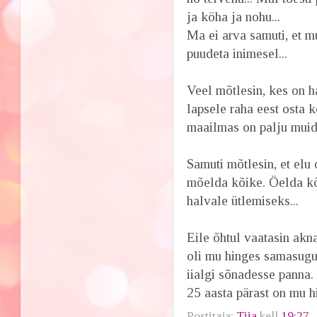
ja köha ja nohu...
Ma ei arva samuti, et m
puudeta inimesel...
Veel mõtlesin, kes on 
lapsele raha eest osta k
maailmas on palju muid o
Samuti mõtlesin, et elu
mõelda kõike. Öelda kõ
halvale ütlemiseks...
Eile õhtul vaatasin akna
oli mu hinges samasugun
iialgi sõnadesse panna. 
25 aasta pärast on mu h
Postitaja:
Tiia
kell
19:27