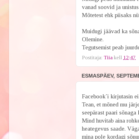
vanad soovid ja unistuse
Mõtetest ehk piisaks nüü
Muidugi jäävad ka sõn
Olemine.
Tegutsemist peab juurde
Postitaja:
Tiia
kell
12:47
ESMASPÄEV, SEPTEMB
Facebook´i kirjutasin e
Tean, et mõned mu järj
seepärast paari sõnaga ka 
Mind huvitab aina rohk
heategevus saade. Väga 
mina pole kordagi sõnum