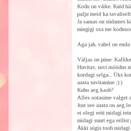
Kodu on väike. Kuid häi
palju meid ka tavaliselt 
Ja samas on südames häs
mingigi osa me kodusoo
Aga jah, vahel on enda 
Väljas on pime. Kallike
Huvitav, suvi möödus ni
kordagi selga... Üks k
aasta suvitamine ;):)
Kuhu aeg kaob?
Alles ootasime valget a
Just see aasta on aeg l
ei olegi eriti midagi te
midagi suurt ega erilist 
Äkki sügis toob midagi