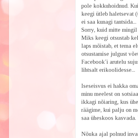
pole kokkuhoidnud. Kuid
keegi ütleb haletsevat 
ei saa kunagi tantsida...
Sorry, kuid mitte mingil 
Miks keegi otsustab kel
laps mõistab, et tema el
otsustamise julgust võe
Facebook´i arutelu sujus
lihtsalt erikoolidesse...
Iseseisvus ei hakka oma
minu meelest on sotsiaa
ikkagi nõiaring, kus ühe
räägime, kui palju on m
saa üheskoos kasvada. 
Nõuka ajal polnud inval