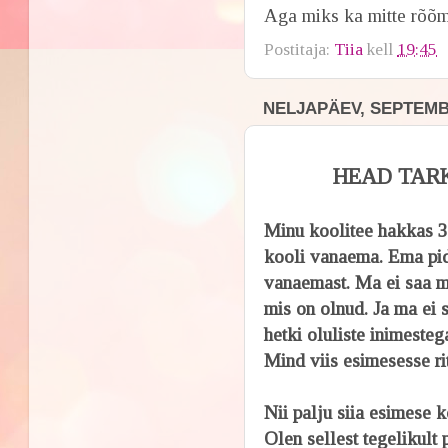
Aga miks ka mitte rõõm
Postitaja:
Tiia
kell
19:45
NELJAPÄEV, SEPTEMBE
HEAD TAR
Minu koolitee hakkas 35 
kooli vanaema. Ema pidi
vanaemast. Ma ei saa mä
mis on olnud. Ja ma ei s
hetki oluliste inimestega
Mind viis esimesesse rit
Nii palju siia esimese 
Olen sellest tegelikult 