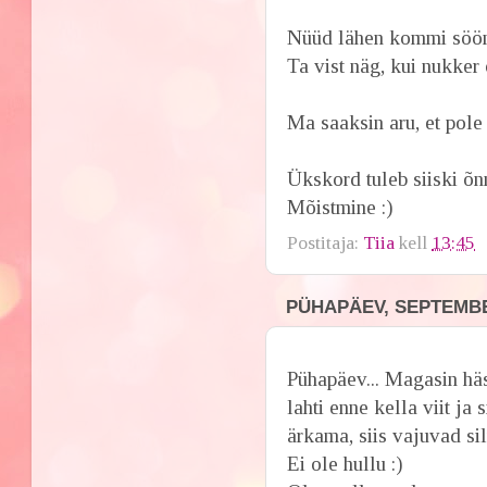
Nüüd lähen kommi sööma
Ta vist näg, kui nukker 
Ma saaksin aru, et pole p
Ükskord tuleb siiski õn
Mõistmine :)
Postitaja:
Tiia
kell
13:45
PÜHAPÄEV, SEPTEMBER
Pühapäev... Magasin häs
lahti enne kella viit ja 
ärkama, siis vajuvad sil
Ei ole hullu :)