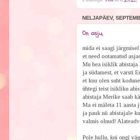
NELJAPÄEV, SEPTEMBE
On asju,
mida ei saagi järgmisel
et need ootamatud asjad
Mu hea isiklik abistaja 
ja südamest, et varsti Er
et kuu olen suht kodun
ühtegi teist isikliku abi
abistaja Merike saab kä
Ma ei mäleta 11 aasta jo
ja pauk nii abistajale k
valmis olnud! Alateadvu
Pole hullu, kui ongi vä