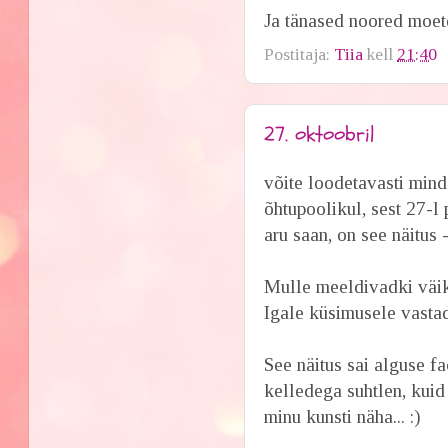
Ja tänased noored moete
Postitaja:
Tiia
kell
21:40
27. oktoobril
võite loodetavasti mind
õhtupoolikul, sest 27-
aru saan, on see näitus 
Mulle meeldivadki väi
Igale küsimusele vastad
See näitus sai alguse f
kelledega suhtlen, kuid
minu kunsti näha... :)