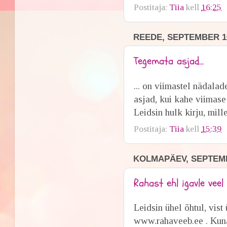
Postitaja:
Tiia
kell
16:25
REEDE, SEPTEMBER 16
Tegemata asjad...
... on viimastel nädalad
asjad, kui kahe viimase
Leidsin hulk kirju, mill
Postitaja:
Tiia
kell
15:39
KOLMAPÄEV, SEPTEMB
Rahast ehl igavle veel
Leidsin ühel õhtul, vist
www.rahaveeb.ee . Kuna m