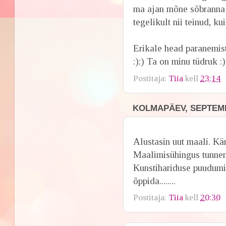
ma ajan mõne sõbranna v
tegelikult nii teinud, ku
Erikale head paranemist
:);) Ta on minu tüdruk :)
Postitaja:
Tiia
kell
23:14
KOLMAPÄEV, SEPTEMB
Alustasin uut maali. Kä
Maalimisühingus tunnen 
Kunstihariduse puudumin
õppida........
Postitaja:
Tiia
kell
20:30