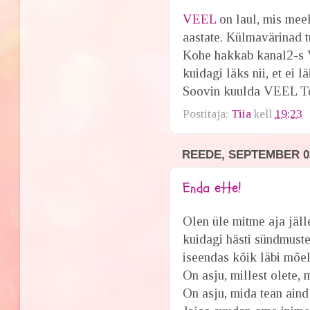
VEEL
on laul, mis mee
aastate. Külmavärinad t
Kohe hakkab kanal2-s Ve
kuidagi läks nii, et ei lä
Soovin kuulda VEEL T
Postitaja:
Tiia
kell
19:23
REEDE, SEPTEMBER 02
Enda ette!
Olen üle mitme aja jäll
kuidagi hästi sündmust
iseendas kõik läbi mõel
On asju, millest olete,
On asju, mida tean aind