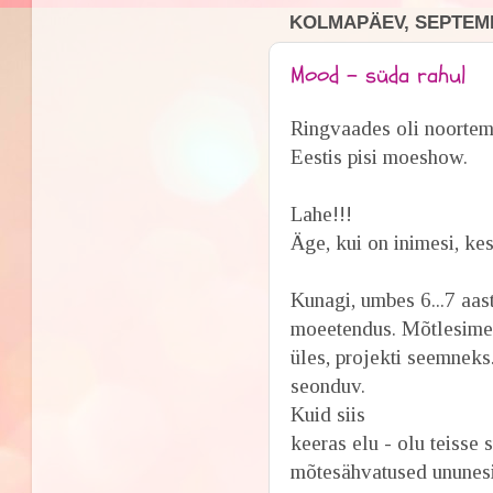
KOLMAPÄEV, SEPTEMB
Mood - süda rahul
Ringvaades oli noortem
Eestis pisi moeshow.
Lahe!!!
Äge, kui on inimesi, k
Kunagi, umbes 6...7 aa
moeetendus. Mõtlesime k
üles, projekti seemneks.
seonduv.
Kuid siis
keeras elu - olu teisse
mõtesähvatused ununesi