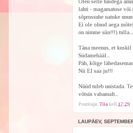
Olen selle tundega ammu
lahti - magamatuse või
sõprussuhe natuke ununen
Ei ole olnud aega mõtel
on nimme siin!!!) tulla.
Täna meenus, et kuskil
Südamehääl...
Päh, kõige lähedasemad
Nii EI saa ju!!!
Nüüd tuleb unistada. Te
võtsin vabamalt...
Postitaja:
Tiia
kell
17:29
LAUPÄEV, SEPTEMBER 