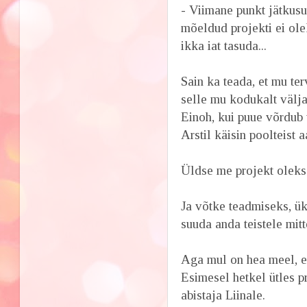
- Viimane punkt jätkusu
mõeldud projekti ei ole
ikka iat tasuda...
Sain ka teada, et mu t
selle mu kodukalt välja
Einoh, kui puue võrdub 
Arstil käisin poolteist 
Üldse me projekt oleks 
Ja võtke teadmiseks, ük
suuda anda teistele mitt
Aga mul on hea meel, et
Esimesel hetkel ütles pr
abistaja Liinale.