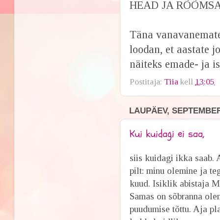
HEAD JA RÕÕMSAT
Täna vanavanemate 
loodan, et aastate 
näiteks emade- ja is
Postitaja:
Tiia
kell
13:05
LAUPÄEV, SEPTEMBER 
Kui kuidagi ei saa,
siis kuidagi ikka saab.
pilt: minu olemine ja te
kuud. Isiklik abistaja 
Samas on sõbranna olema
puudumise tõttu. Aja p