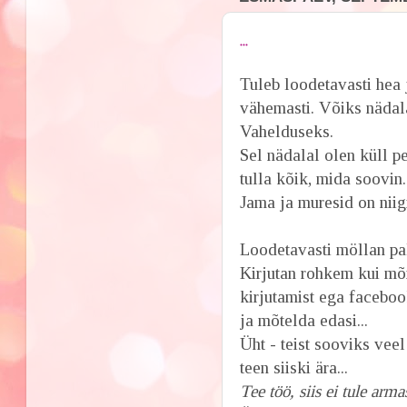
...
Tuleb loodetavasti hea 
vähemasti. Võiks nädala
Vahelduseks.
Sel nädalal olen küll p
tulla kõik, mida soovin.
Jama ja muresid on niigi
Loodetavasti möllan pa
Kirjutan rohkem kui mõn
kirjutamist ega faceboo
ja mõtelda edasi...
Üht - teist sooviks vee
teen siiski ära...
Tee töö, siis ei tule arma