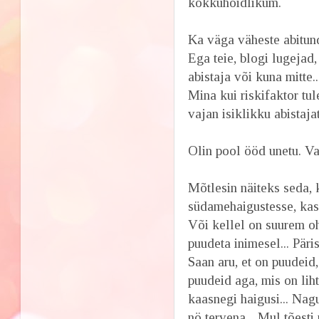
kokkuhoidlikum.
Ka väga väheste abitund
Ega teie, blogi lugejad,
abistaja või kuna mitte..
Mina kui riskifaktor tu
vajan isiklikku abistaja
Olin pool ööd unetu. Vah
Mõtlesin näiteks seda, 
südamehaigustesse, kas 
Või kellel on suurem oh
puudeta inimesel... Päris
Saan aru, et on puudei
puudeid aga, mis on lih
kaasnegi haigusi... Na
nö tervena... Mul tõest