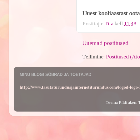
Uuest kooliaastast ootan 
Postitaja:
Tiia
kell
11:48
Uuemad postitused
Tellimine:
Postitused (At
MINU BLOGI SÕBRAD JA TOETAJAD
http://www.tasutaturundusjainternetiturundus.com/logod-log
Teema Pildi aken. 