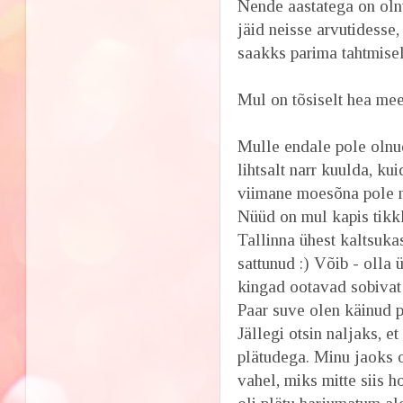
Nende aastatega on oln
jäid neisse arvutidesse,
saakks parima tahtmisel
Mul on tõsiselt hea mee
Mulle endale pole olnu
lihtsalt narr kuulda, ku
viimane moesõna pole mi
Nüüd on mul kapis tikkk
Tallinna ühest kaltsuka
sattunud :) Võib - olla 
kingad ootavad sobivat 
Paar suve olen käinud p
Jällegi otsin naljaks, e
plätudega. Minu jaoks 
vahel, miks mitte siis h