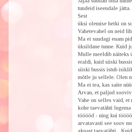
Jajaa suudan oma inimes
tundeid iseendale jätta.
Sest
üksi olemise hetki on s
Vahetevahel on neid liht
Ma ei suudagi enam pide
üksildane tunne. Kuid j
Mulle meeldib näiteks ü
eraldi, kuid siiski buss
siiski bussis istub isikl
mõtle ju sellele. Olen
Ma ei tea, kas saite nüü
Arvan, et paljud sooviva
Vahe on selles vaid, et
kohe taevatähti lugema
tööööd - ning kui töööö
arvatavasti see soov m
aknast taevatähti... Kuid