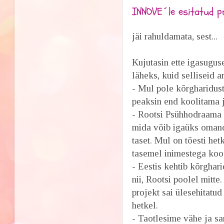
INNOVE´le esitatud p
jäi rahuldamata, sest...
Kujutasin ette igasuguse
läheks, kuid selliseid a
- Mul pole kõrgharidust
peaksin end koolitama j
- Rootsi Psühhodraama 
mida võib igaüks omand
taset. Mul on tõesti he
tasemel inimestega koo
- Eestis kehtib kõrgha
nii, Rootsi poolel mitt
projekt sai ülesehitatud
hetkel.
- Taotlesime vähe ja sa