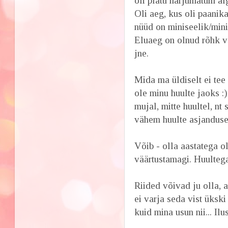
oli plätu harjumatum alg
Oli aeg, kus oli paanika
nüüd on miniseelik/min
Eluaeg on olnud rõhk vä
jne.
Mida ma üldiselt ei tee
ole minu huulte jaoks :
mujal, mitte huultel, nt
vähem huulte asjanduse
Võib - olla aastatega o
väärtustamagi. Huulteg
Riided võivad ju olla, 
ei varja seda vist üksk
kuid mina usun nii... Il