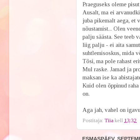
Praeguseks oleme pisut 
Ausalt, ma ei arvanudki,
juba pikemalt aega, et 
nõustamist... Olen veend
palju säästa. See teeb v
liig palju - ei aita sam
suhtlemisoskus, mida võ
Tõsi, ma pole rahast eri
Mul raske. Jamad ja pr
maksan ise ka abistajate
Kuid olen õppinud raha 
on.
Aga jah, vahel on igavu
Postitaja:
Tiia
kell
13:32
ESMASPÄEV, SEPTEMB