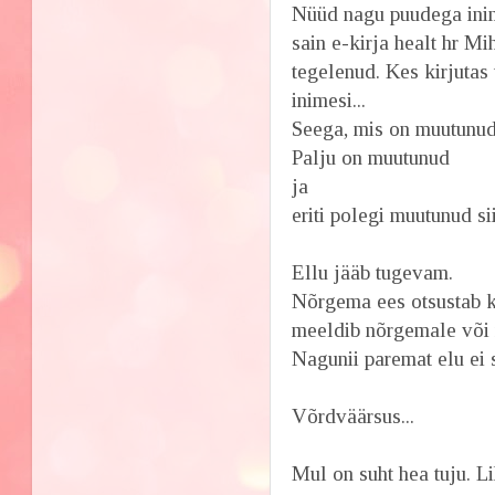
Nüüd nagu puudega inime
sain e-kirja healt hr M
tegelenud. Kes kirjutas
inimesi...
Seega, mis on muutunud.
Palju on muutunud
ja
eriti polegi muutunud s
Ellu jääb tugevam.
Nõrgema ees otsustab ke
meeldib nõrgemale või mi
Nagunii paremat elu ei s
Võrdväärsus...
Mul on suht hea tuju. Li