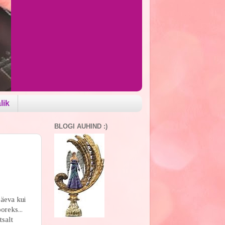
lik
BLOGI AUHIND :)
päeva kui
oreks...
tsalt