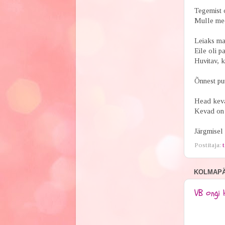
Tegemist 
Mulle mee
Leiaks ma 
Eile oli pa
Huvitav, k
Õnnest pu
Head kev
Kevad on 
Järgmisel 
Postitaja:
t
KOLMAPÄE
VB ongi