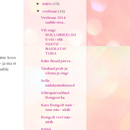
►
märts
(19)
▼
veebruar
(16)
Veebruar 2014
saabki otsa...
VB ongi
HULLUMEELSU
S või / ehk
VASTU
NAERATAV
TUBA
sime koos
Kaks ilusad päeva...
 ja ma ei
Tasakaal peab ju
aabki
olema ja ongi
Selle
nädalasündmused
Sõbrapäevaõhtul.
Bongost ka.
Kass Bongolt suur -
suur näu - aitäh
Bongolt veel näu -
aitäh
Pildid