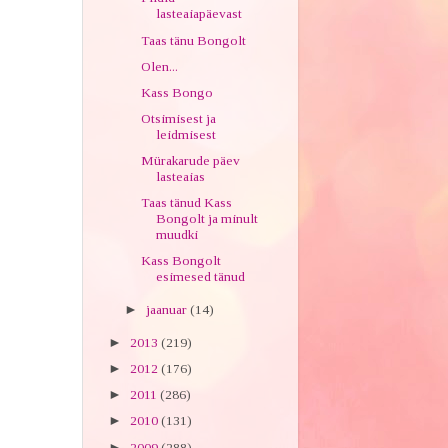
lasteaiapäevast
Taas tänu Bongolt
Olen...
Kass Bongo
Otsimisest ja
leidmisest
Mürakarude päev
lasteaias
Taas tänud Kass
Bongolt ja minult
muudki
Kass Bongolt
esimesed tänud
►
jaanuar
(14)
►
2013
(219)
►
2012
(176)
►
2011
(286)
►
2010
(131)
►
2009
(288)