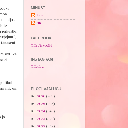
MINUST
soovi,
 moe
Tiia
ti palju -
tiia
lele
 paljustki
urjajuur",
FACEBOOK
 tänaseni
Tiia Järvpõld
nem või ka
INSTAGRAM
na ei
Tiiatibu
gelikult
imalik on.
BLOGI AJALUGU
►
2026
(208)
►
2025
(298)
►
2024
(343)
 ja
►
2023
(370)
►
2022
(347)