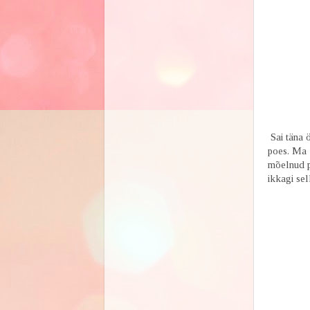
Sai täna 
poes. Ma e
mõelnud pi
ikkagi sel