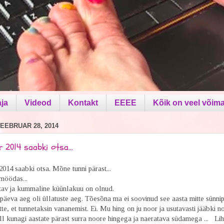
aja
Videod
Kontakt
EEEE
Kõik on veel võima
EEBRUAR 28, 2014
 2014 saabki otsa...
014 saabki otsa. Mõne tunni pärast...
möödas...
atav ja kummaline küünlakuu on olnud.
päeva aeg oli üllatuste aeg. Tõesõna ma ei soovinud see aasta mitte sünni
itte, et tunnetaksin vananemist. Ei. Mu hing on ju noor ja usutavasti jääbki no
l kunagi aastate pärast surra noore hingega ja naeratava südamega ... Lih