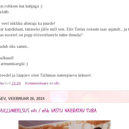
on rohkem kui kuhjaga :)
ldib.
veel isikliku abistaja ka juurde!
ar kandidaati, tänaseks jälle null seis. Eile Tartus ootasin taas asjatult... ja t
as noortel on popp töövestlustele mitte ilmuda?
udub üks samm...
adkuud!
armumisaegki ;)
reedel ja laupäev olen Tallinnas naistepäeva üritusel.
iia
kell
22:29
Kommentaare ei ole:
V, VEEBRUAR 26, 2014
 HULLUMEELSUS või / ehk VASTU NAERATAV TUBA