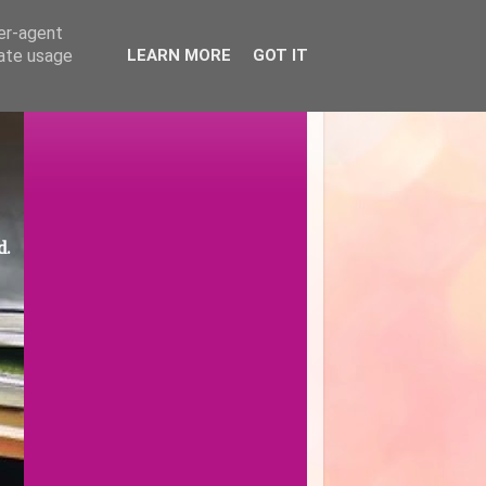
ser-agent
rate usage
LEARN MORE
GOT IT
d.