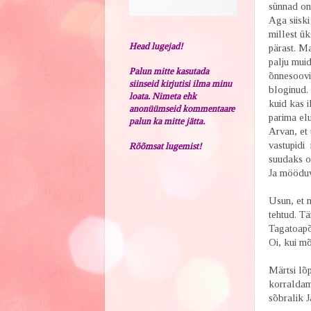
sünnad on 
Aga siisk
millest ük
Head lugejad!
pärast. Ma
palju muid
Palun mitte kasutada
õnnesoovil
siinseid kirjutisi ilma minu
bloginud. 
loata. Nimeta ehk
kuid kas i
anonüümseid kommentaare
parima elu
palun ka mitte jätta.
Arvan, et 
vastupidi 
Rõõmsat lugemist!
suudaks om
Ja mööduv
Usun, et m
tehtud. Tä
Tagatoapõ
Oi, kui m
Märtsi lõ
korraldami
sõbralik J