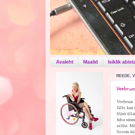
Avaleht
Maalid
Isiklik abist
REEDE, V
Veebruar
Veebruar 2
Jälle kuu 
Hästi üll
Juba sünni
sellist. M
Soovin kül