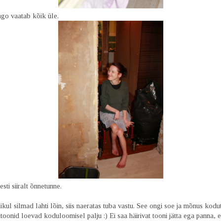
o vaatab kõik üle.
sti siiralt õnnetunne.
ul silmad lahti lõin, siis naeratas tuba vastu. See ongi soe ja mõnus kodut
itoonid loevad koduloomisel palju :) Ei saa häirivat tooni jätta ega panna, e