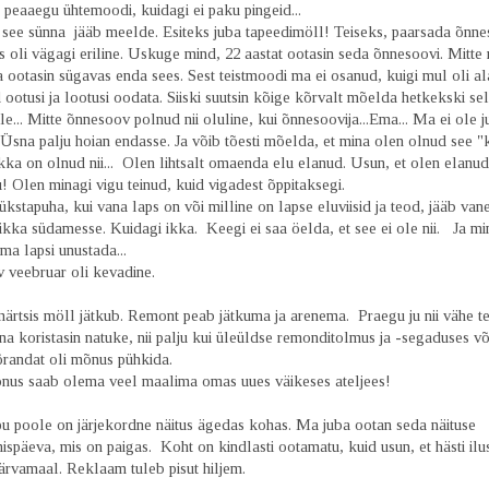
peaaegu ühtemoodi, kuidagi ei paku pingeid...
i see sünna jääb meelde. Esiteks juba tapeedimöll! Teiseks, paarsada õnne
s oli vägagi eriline. Uskuge mind, 22 aastat ootasin seda õnnesoovi. Mitte
 ootasin sügavas enda sees. Sest teistmoodi ma ei osanud, kuigi mul oli ala
 ootusi ja lootusi oodata. Siiski suutsin kõige kõrvalt mõelda hetkekski sel
e... Mitte õnnesoov polnud nii oluline, kui õnnesoovija...Ema... Ma ei ole ju
Üsna palju hoian endasse. Ja võib tõesti mõelda, et mina olen olnud see "k
kka on olnud nii... Olen lihtsalt omaenda elu elanud. Usun, et olen elanud
! Olen minagi vigu teinud, kuid vigadest õppitaksegi.
ükstapuha, kui vana laps on või milline on lapse eluviisid ja teod, jääb va
ikka südamesse. Kuidagi ikka. Keegi ei saa öelda, et see ei ole nii. Ja mi
a lapsi unustada...
 veebruar oli kevadine.
ärtsis möll jätkub. Remont peab jätkuma ja arenema. Praegu ju nii vähe te
na koristasin natuke, nii palju kui üleüldse remonditolmus ja -segaduses võ
randat oli mõnus pühkida.
õnus saab olema veel maalima omas uues väikeses ateljees!
pu poole on järjekordne näitus ägedas kohas. Ma juba ootan seda näituse
späeva, mis on paigas. Koht on kindlasti ootamatu, kuid usun, et hästi ilus
ärvamaal. Reklaam tuleb pisut hiljem.