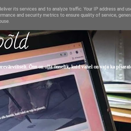
liver its services and to analyze traffic. Your IP address and u
rmance and security metrics to ensure quality of service, gene
buse.
põld
evärviliselt. Õnn on olla õnnelik, kuid vahel on vaja ka pisarai