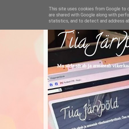
This site uses cookies from Google to de
are shared with Google along with perfo
statistics, and to detect and address a
Tiia Järv
Mu süda särab ja armastab vikerkaar