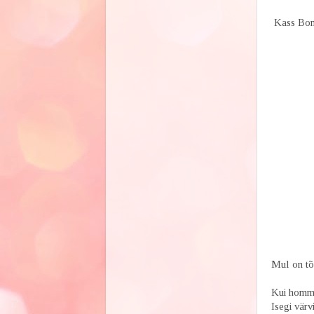
Kass Bong
Mul on tõe
Kui hommik
Isegi värv