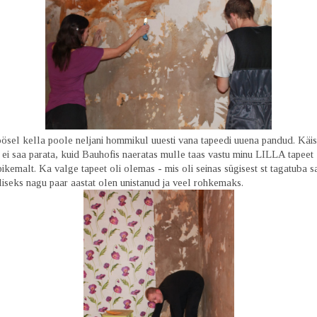
öösel kella poole neljani hommikul uuesti vana tapeedi uuena pandud. Käi
i saa parata, kuid Bauhofis naeratas mulle taas vastu minu LILLA tapeet -
kemalt. Ka valge tapeet oli olemas - mis oli seinas sügisest st tagatuba s
liseks nagu paar aastat olen unistanud ja veel rohkemaks.