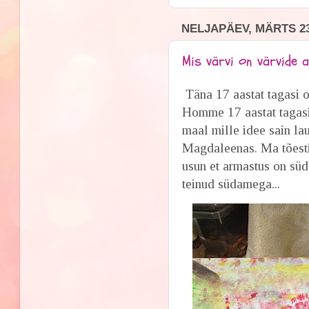
NELJAPÄEV, MÄRTS 23
Mis värvi on värvide
Täna 17 aastat tagasi o
Homme 17 aastat tagasi
maal mille idee sain la
Magdaleenas. Ma tõesti
usun et armastus on sü
teinud südamega...