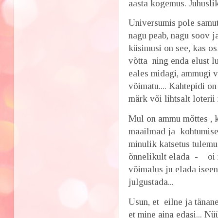
aasta kogemus. Juhusli
Universumis pole samuti
nagu peab, nagu soov ja
küsimusi on see, kas os
võtta ning enda elust l
eales midagi, ammugi v
võimatu.... Kahtepidi o
märk või lihtsalt loterii
Mul on ammu mõttes , k
maailmad ja kohtumised,
minulik katsetus tulem
õnnelikult elada - oi 
võimalus ju elada iseen
julgustada...
Usun, et eilne ja tänan
et mine aina edasi... N