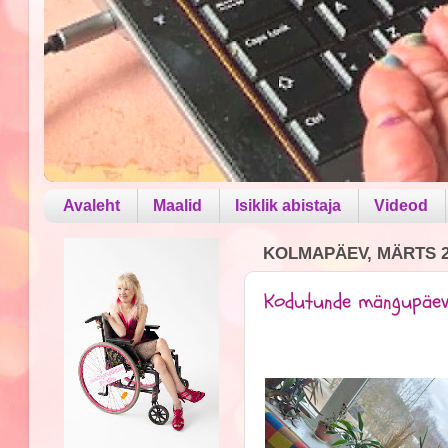
Avaleht
Maalid
Isiklik abistaja
Videod
KOLMAPÄEV, MÄRTS 29
Kodutunde mängupäe