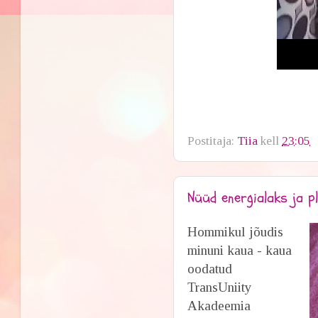
Postitaja:
Tiia
kell
23:05
Nüüd energialaks ja p
Hommikul jõudis
minuni kaua - kaua
oodatud
TransUniity
Akadeemia