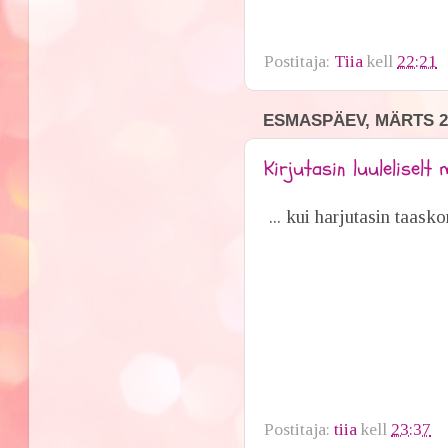
Postitaja:
Tiia
kell
22:21
ESMASPÄEV, MÄRTS 27
Kirjutasin luuleliselt 
... kui harjutasin taask
Vai
Kuu
kuida
Lau
Postitaja:
tiia
kell
23:37