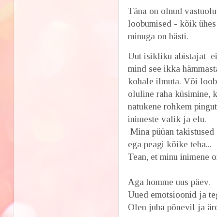
Täna on olnud vastuolu
loobumised - kõik ühes 
minuga on hästi.
Uut isikliku abistajat e
mind see ikka hämmasta
kohale ilmuta. Või loob
oluline raha küsimine, 
natukene rohkem pingut
inimeste valik ja elu.
Mina püüan takistused 
ega peagi kõike teha...
Tean, et minu inimene o
Aga homme uus päev.
Uued emotsioonid ja t
Olen juba põnevil ja är