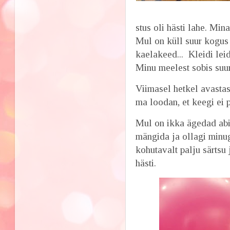
stus oli hästi lahe. Min
Mul on küll suur kogus 
kaelakeed... Kleidi leid
Minu meelest sobis suu
Viimasel hetkel avastas
ma loodan, et keegi ei p
Mul on ikka ägedad abi
mängida ja ollagi minug
kohutavalt palju särtsu
hästi.