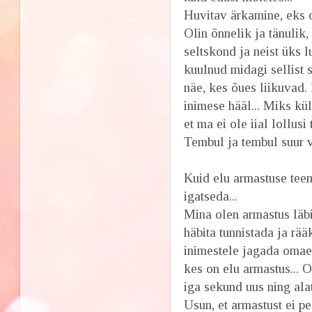
Huvitav ärkamine, eks 
Olin õnnelik ja tänulik
seltskond ja neist üks
kuulnud midagi sellist 
näe, kes õues liikuvad. 
inimese hääl... Miks kül
et ma ei ole iial lollusi
Tembul ja tembul suur 
Kuid elu armastuse teema
igatseda...
Mina olen armastus läbi
häbita tunnistada ja rä
inimestele jagada omaen
kes on elu armastus... 
iga sekund uus ning alat
Usun, et armastust ei pe