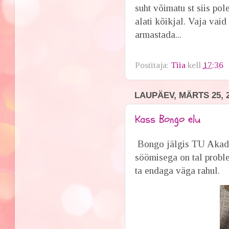
suht võimatu st siis po
alati kõikjal. Vaja vai
armastada...
Postitaja:
Tiia
kell
17:36
LAUPÄEV, MÄRTS 25, 
Kass Bongo elu
Bongo jälgis TU Akadee
söömisega on tal proble
ta endaga väga rahul.