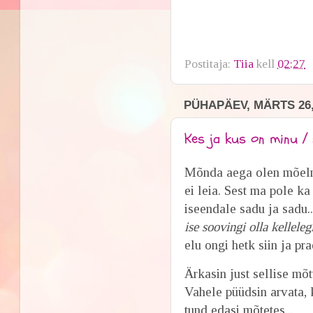
Postitaja:
Tiia
kell
02:27
PÜHAPÄEV, MÄRTS 26,
Kes ja kus on minu / 
Mõnda aega olen mõelnu
ei leia. Sest ma pole ka
iseendale sadu ja sadu.
ise soovingi olla kellele
elu ongi hetk siin ja pr
Ärkasin just sellise mõt
Vahele püüdsin arvata, k
tund edasi mõtetes...