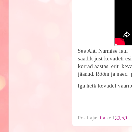
See Ahti Nurmise laul 
saadik just kevadeti es
korrad aastas, eriti ke
jäänud. Rõõm ja naer...
Iga hetk kevadel väärib
Postitaja:
tiia
kell
21:59