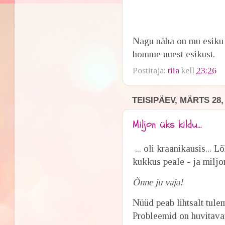
Nagu näha on mu esiku 
homme uuest esikust.
Postitaja:
tiia
kell
23:26
TEISIPÄEV, MÄRTS 28,
Miljon üks kildu...
... oli kraanikausis... 
kukkus peale - ja miljon
Õnne ju vaja!
Nüüd peab lihtsalt tule
Probleemid on huvitava