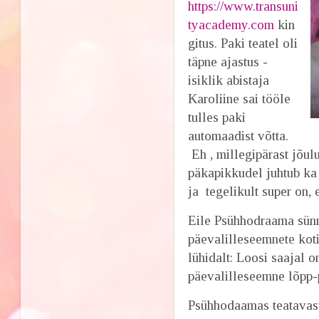
https://www.transuni
tyacademy.com
kin
gitus. Paki teatel oli
täpne ajastus -
isiklik abistaja
Karoliine sai tööle
tulles paki
automaadist võtta.
Eh , millegipärast jõulu
päkapikkudel juhtub ka 
ja tegelikult super on, e
Eile Psühhodraama sünn
päevalilleseemnete kot
lühidalt: Loosi saajal 
päevalilleseemne lõpp-
Psühhodaamas teatavast