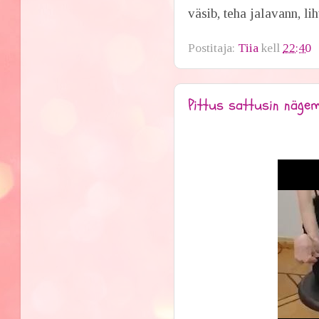
väsib, teha jalavann, lih
Postitaja:
Tiia
kell
22:40
Pittus sattusin nägem