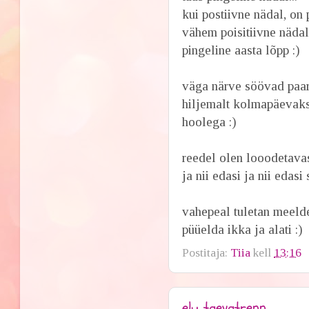
kui postiivne nädal, on 
vähem poisitiivne nädal,
pingeline aasta lõpp :)
väga närve söövad paar 
hiljemalt kolmapäevaks 
hoolega :)
reedel olen looodetavas
ja nii edasi ja nii edasi
vahepeal tuletan meelde
püüelda ikka ja alati :)
Postitaja:
Tiia
kell
13:16
elu taevatrepp