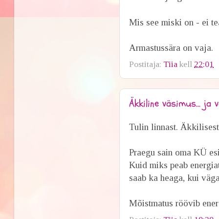
Mis see miski on - ei tea
Armastussära on vaja.
Postitaja:
Tiia
kell
22:01
Äkkiline väsimus... ja
Tulin linnast. Äkkilises
Praegu sain oma KÜ esi
Kuid miks peab energiat
saab ka heaga, kui väga 
Mõistmatus röövib energ