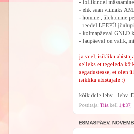
- lollikindel mässamine
- ehk saan viimaks AM
- homme , ülehomme pe
- reedel LEEPÜ jõulupi
- kolmapäeval GNLD k
- laupäeval on valik, m
ja veel, isikliku abistaj
selleks et tegeleda kõik
segadustesse, et olen ül
isikliku abistajale :)
kõikidele lehv - lehv :
Postitaja:
Tiia
kell
14:37
ESMASPÄEV, NOVEMBE