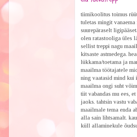
tiimikoolitus toimus rüü
tuletas mingit vanaema 
suurepäraselt ligipääseta
olen ratastooliga üles l
sellist treppi nagu maai
kitsaste astmedega. hea o
lükkama/toetama ja mari
maailma töötajatele mid
ning vaatasid mind kui 
maailma ongi suht võimat
tiit vabandas mu ees, e
jaoks. tahtsin vastu va
maailmale tema enda ab
alla sain lihtsamalt. kau
küll allaminekule õudsu