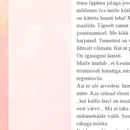
tema õppima jalaga joon
mõtlemis iva meile kõik
on kätteta kunsti teha! 
maalida. Täpselt samut
joonistamisel. Me kõik
harjunud. Tunnetust on 
lihtsalt võimatu. Kui nt
On igasugust kunsti.
Mulle tundub , et Eest
teistmoodi kunstiga, mis
tegemisviis.
Asi ei ole arvedest. Ime
mitte. Kas silmad tõesti
, kui kallis huvi on ma
eest värve... Ma ei taha
südamehääle valik. Soov
rahaga mõõta.