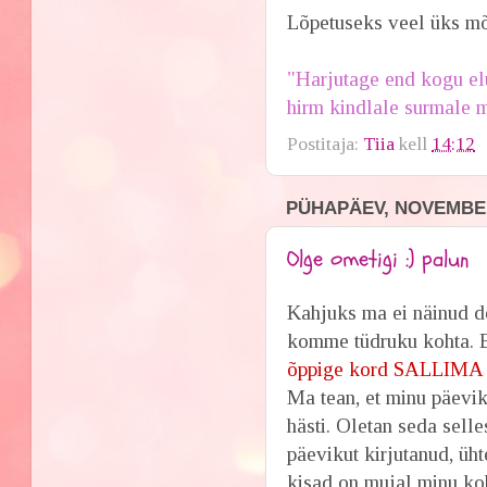
Lõpetuseks veel üks mõ
"Harjutage end kogu elu
hirm kindlale surmale 
Postitaja:
Tiia
kell
14:12
PÜHAPÄEV, NOVEMBER
Olge ometigi :) palun
Kahjuks ma ei näinud do
komme tüdruku kohta. E
õppige kord SALLIMA t
Ma tean, et minu päevik
hästi. Oletan seda selle
päevikut kirjutanud, üht
kisad on mujal minu koh