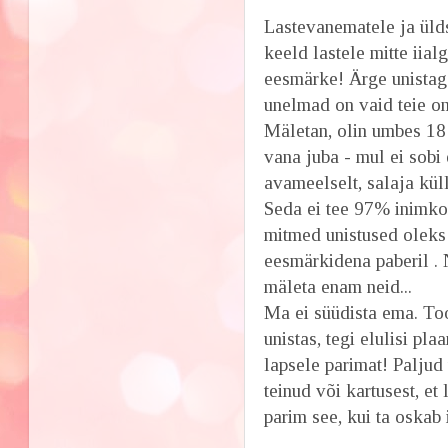
Lastevanematele ja ülds
keeld lastele mitte iial
eesmärke! Ärge unistage
unelmad on vaid teie o
Mäletan, olin umbes 18 
vana juba - mul ei sobi
avameelselt, salaja kül
Seda ei tee 97% inimko
mitmed unistused oleks
eesmärkidena paberil .
mäleta enam neid...
Ma ei süüdista ema. Too
unistas, tegi elulisi p
lapsele parimat! Paljud
teinud või kartusest, et
parim see, kui ta oskab