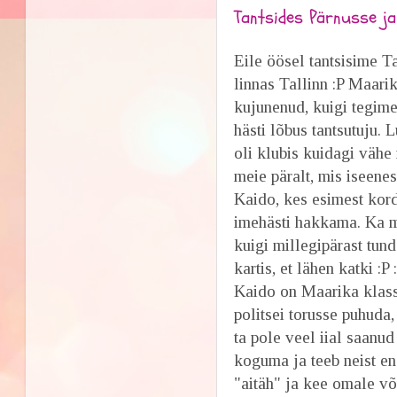
Tantsides Pärnusse ja 
Eile öösel tantsisime T
linnas Tallinn :P Maar
kujunenud, kuigi tegime
hästi lõbus tantsutuju. 
oli klubis kuidagi vähe 
meie päralt, mis iseenes
Kaido, kes esimest korda
imehästi hakkama. Ka m
kuigi millegipärast tund
kartis, et lähen katki :P 
Kaido on Maarika klassi
politsei torusse puhuda
ta pole veel iial saanu
koguma ja teeb neist e
"aitäh" ja kee omale võ