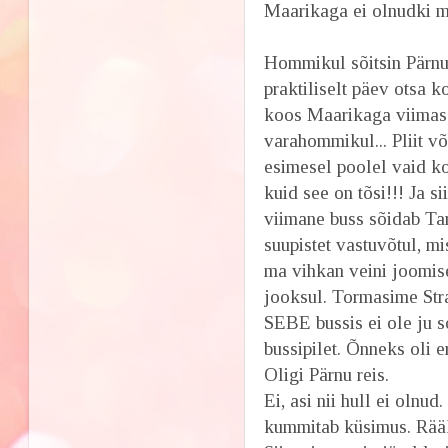
Maarikaga ei olnudki ma
Hommikul sõitsin Pärnu 
praktiliselt päev otsa 
koos Maarikaga viimase
varahommikul... Pliit võ
esimesel poolel vaid koh
kuid see on tõsi!!! Ja s
viimane buss sõidab Ta
suupistet vastuvõtul, mi
ma vihkan veini joomis
jooksul. Tormasime Stra
SEBE bussis ei ole ju s
bussipilet. Õnneks oli 
Oligi Pärnu reis.
Ei, asi nii hull ei olnu
kummitab küsimus. Rääki