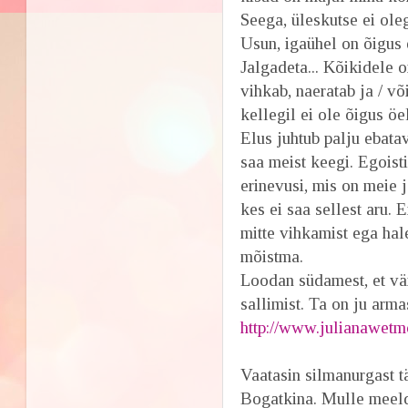
Seega, üleskutse ei ole
Usun, igaühel on õigus e
Jalgadeta... Kõikidele
vihkab, naeratab ja / võ
kellegil ei ole õigus öel
Elus juhtub palju ebata
saa meist keegi. Egoist
erinevusi, mis on meie j
kes ei saa sellest aru. 
mitte vihkamist ega hal
mõistma.
Loodan südamest, et vä
sallimist. Ta on ju armas
http://www.julianawetmo
Vaatasin silmanurgast t
Bogatkina. Mulle meeldi