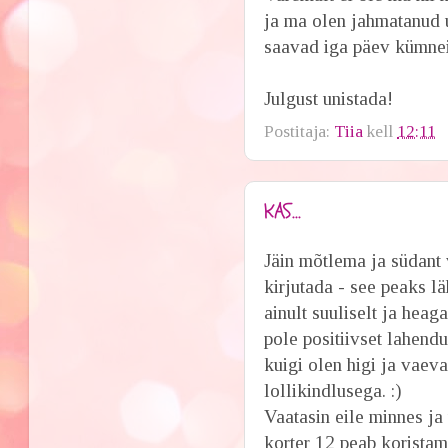
ja ma olen jahmatanud u
saavad iga päev kümnei
Julgust unistada!
Postitaja:
Tiia
kell
12:11
KAS...
Jäin mõtlema ja südant
kirjutada - see peaks l
ainult suuliselt ja hea
pole positiivset lahendu
kuigi olen higi ja vaeva
lollikindlusega. :)
Vaatasin eile minnes ja 
korter 12 peab koristam