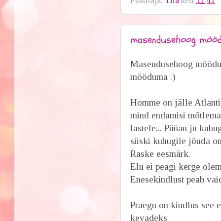
Postitaja:
Tiia
kell
11:41
masendusehoog möö
Masendusehoog möödub 
mööduma :)
Homme on jälle Atlanti
mind endamisi mõtlema
lastele... Püüan ju kuh
siiski kuhugile jõuda 
Raske eesmärk.
Elu ei peagi kerge olem
Enesekindlust peab vai
Praegu on kindlus see e
kevadeks