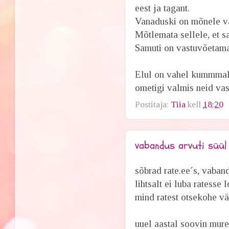
eest ja tagant.
Vanaduski on mõnele v
Mõtlemata sellele, et s
Samuti on vastuvõetama
Elul on vahel kummmali
ometigi valmis neid vast
Postitaja:
Tiia
kell
18:20
vabandus arvuti süül
sõbrad rate.ee´s, vaband
lihtsalt ei luba ratesse
mind ratest otsekohe vä
uuel aastal soovin mure