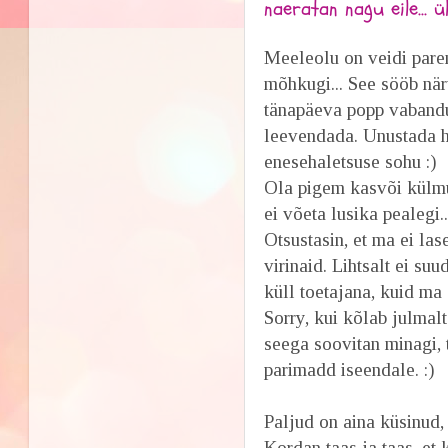
naeratan nagu eile... ü
Meeleolu on veidi parem
mõhkugi... See sööb när
tänapäeva popp vabandus
leevendada. Unustada he
enesehaletsuse sohu :)
Ola pigem kasvõi külmun
ei võeta lusika pealegi..
Otsustasin, et ma ei la
virinaid. Lihtsalt ei 
küll toetajana, kuid ma 
Sorry, kui kõlab julmal
seega soovitan minagi, 
parimadd iseendale. :)
Paljud on aina küsinud,
Kordan taas ja taas, et