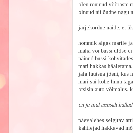
olen roninud võõraste m
olnuud nii õudne nagu 
järjekordne näide, et üks
hommik algas marile jal
maha või bussi üldse ei
näinud bussi kohvitades
mari hakkas hääletama. 
jala luutsna jõeni, kus 
mari sai kohe linna tag
otsisin auto võimalus. k
on ju mul armsalt hullud 
päevalehes selgitav art
kahtlejad hakkavad mõi