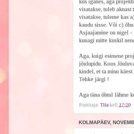
kus iganes, aga projekt
visatakse, tuleb aknast t
visatakse, tuleme kas a
kaudu sisse. Või c) õ
Asjaajamine on nigel - 
kunagi mitte kuskil n
Aga, kuigi esimene pro
jõulupidu. Koos Jõuluva
kindel, et ta minu käest
Tehke järgi !
Aga täna õhtul lähme 
Postitaja:
Tiia
kell
17:20
KOLMAPÄEV, NOVEMBE