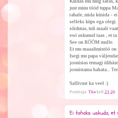
Kuidas mu hing säras, k
just minu tööd tuppa M
rahale, mida küsida - e
selleks küps ega olegi. 
sõidutas, tuli maali va
ewi uskunud taas , et ta
See on RÕÕM mulle.
Et mu maaalimistöö o
Isegi mu papa väljendas
joonistas temagi ülihäs
joonistama hakata... Te
Sallivust ka veel :)
Postitaja:
Tiia
kell
21:26
Ei tahaks uskuda, et e