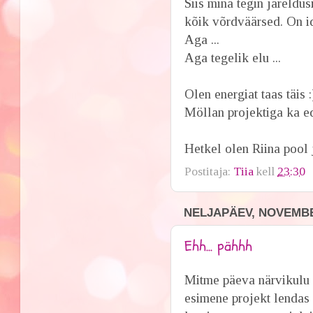
Siis mina tegin järeldus
kõik võrdväärsed. On i
Aga ...
Aga tegelik elu ...
Olen energiat taas täis :
Möllan projektiga ka e
Hetkel olen Riina pool 
Postitaja:
Tiia
kell
23:30
NELJAPÄEV, NOVEMBE
Ehh... pähhh
Mitme päeva närvikulu 
esimene projekt lendas 