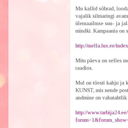
Mu kallid sõbrad, lood
vajalik silmaringi avam
ülemaailmse suu- ja jal
mindki. Kampaania on s
http://mella.lux.ee/inde
Mitu päeva on selles me
raadios.
Mul on tõesti kahju ja 
KUNST, mis nende postk
andmine on vabatahtlik 
http://www.tarbija24.ee
forum=1&forum_show