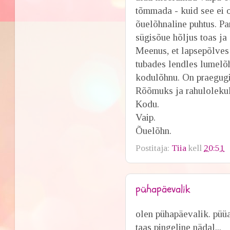
tõmmada - kuid see ei 
õuelõhnaline puhtus. Pa
sügisõue hõljus toas ja 
Meenus, et lapsepõlves
tubades lendles lumelõh
kodulõhnu. On praegugi
Rõõmuks ja rahuloleku
Kodu.
Vaip.
Õuelõhn.
Postitaja:
Tiia
kell
20:51
pühapäevalik
olen pühapäevalik. püü
taas pingeline nädal...