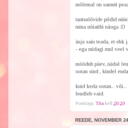
mõlemal on samuti peaa
tantsulõvide pildid nü
mina nõiatibi näoga :D
äsja sain teada, et ehk
- ega midagi mul veel v
möödub päev, nädal le
ootan sind , kindel endas
kuid keda ootan... või...
lendleb vaid.
Postitaja:
Tiia
kell
20:20
REEDE, NOVEMBER 24,