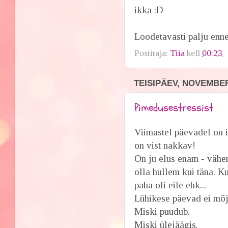
ikka :D
Loodetavasti palju enne
Postitaja:
Tiia
kell
00:23
TEISIPÄEV, NOVEMBER
Pimedusestressist
Viimastel päevadel on i
on vist nakkav!
On ju elus enam - vähem
olla hullem kui täna. Ku
paha oli eile ehk...
Lühikese päevad ei mõj
Miski puudub.
Miski ülejäägis.