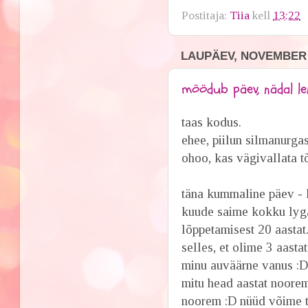
Postitaja:
Tiia
kell
13:22
LAUPÄEV, NOVEMBER 2
möödub päev, nädal len
taas kodus.
ehee, piilun silmanurga
ohoo, kas vägivallata t
täna kummaline päev - 
kuude saime kokku lyga
lõppetamisest 20 aastat
selles, et olime 3 aastat
minu auväärne vanus :D 
mitu head aastat noorema
noorem :D nüüd võime ta