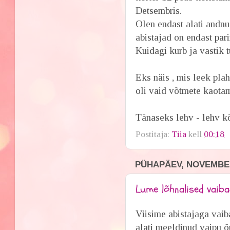
Detsembris.
Olen endast alati andnu
abistajad on endast pa
Kuidagi kurb ja vastik t
Eks näis , mis leek pla
oli vaid võtmete kaotami
Tänaseks lehv - lehv k
Postitaja:
Tiia
kell
00:18
PÜHAPÄEV, NOVEMBER
Lume lõhnalised vaibad
Viisime abistajaga vaib
alati meeldinud vaipu 