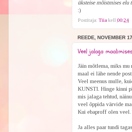
üksteise mõistmises elu 
:)
Postitaja:
Tiia
kell
00:24
REEDE, NOVEMBER 17,
Veel jalaga maalimises
Jäin mõtlema, miks mu m
maal ei lähe nende postk
Veel meenus mulle, kui
KUNSTI. Hinge kinni pid
mis jalaga tehtud, näinu
veel õppida värvide ma
Kui ebaproff olen veel.
Ja alles paar tundi tag