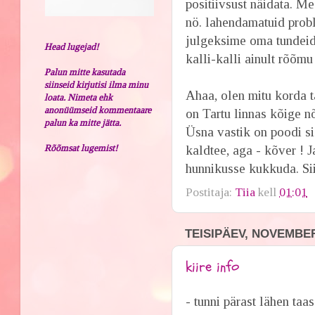
positiivsust näidata. Me
nö. lahendamatuid probl
julgeksime oma tundeid 
Head lugejad!
kalli-kalli ainult rõõm
Palun mitte kasutada
siinseid kirjutisi ilma minu
Ahaa, olen mitu korda ta
loata. Nimeta ehk
anonüümseid kommentaare
on Tartu linnas kõige 
palun ka mitte jätta.
Üsna vastik on poodi si
Rõõmsat lugemist!
kaldtee, aga - kõver ! 
hunnikusse kukkuda. Sii
Postitaja:
Tiia
kell
01:01
TEISIPÄEV, NOVEMBER
kiire info
- tunni pärast lähen taas