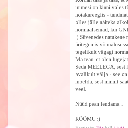
inimesi on kinni vales 
hoiakureeglis - tundmat
olles jälle näiteks alk
normaalsemad, kui GNLD
:) Süvenedes natukene 
äritegemis võimalusesse
tegelikult vägagi norma
Ma tean, et olen lugejat
Seda MEELEGA, sest hea
avalikult välja - see on
mõelda, sest minult saa
veel.
Nüüd pean lendama...
RÕÕMU :)