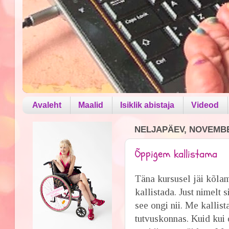
Avaleht
Maalid
Isiklik abistaja
Videod
NELJAPÄEV, NOVEMBE
Õppigem kallistama
Täna kursusel jäi kõlam
kallistada. Just nimelt 
see ongi nii. Me kalli
tutvuskonnas. Kuid kui