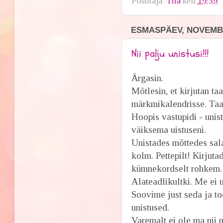
Postitaja:
Tiia
kell
19:39
ESMASPÄEV, NOVEMBE
Nii palju unistusi!!!
Ärgasin.
Mõtlesin, et kirjutan t
märkmikalendrisse. Taask
Hoopis vastupidi - unist
väiksema uistuseni.
Unistades mõttedes sala
kolm. Pettepilt! Kirjuta
kümnekordselt rohkem. 
Alateadlikultki. Me ei u
Soovime just seda ja tod
unistused.
Varemalt ei ole ma nii 