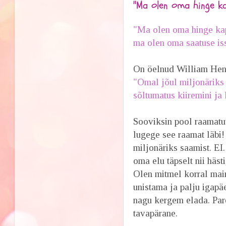
"Ma olen oma hinge k
"Ma olen oma hinge ka
ma olen oma saatuse is
On öelnud William Henl
"Omal jõul miljonäriks
sõltumatus kiiremini ja 
Sooviksin pool raamatut
lugege see raamat läbi!
miljonäriks saamist. EI
oma elu täpselt nii häst
Olen mitmel korral main
unistama ja palju igapäe
nagu kergem elada. Pare
tavapärane.