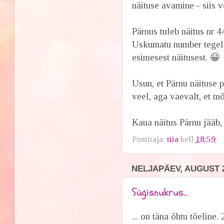
näituse avamine - siis võ
Pärnus tuleb näitus nr 4
Uskumatu number tegeli
esimesest näitusest. 😀
Usun, et Pärnu näituse 
veel, aga vaevalt, et mõ
Kaua näitus Pärnu jääb, 
Postitaja:
tiia
kell
18:59
NELJAPÄEV, AUGUST 2
Sügisnukrus...
... on täna õhtu tõeline