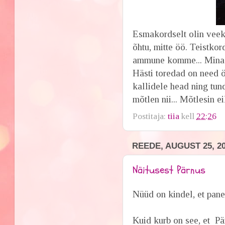
Esmakordselt olin veeko
õhtu, mitte öö. Teistkor
ammune komme... Mina k
Hästi toredad on need ö
kallidele head ning tun
mõtlen nii... Mõtlesin ei
Postitaja:
tiia
kell
22:26
REEDE, AUGUST 25, 2
Näitusest Pärnus
Nüüd on kindel, et pan
Kuid kurb on see, et Pä