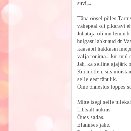
suvi,...
Täna öösel põles Tartu
vahepeal oli pikaravi e
Juhataja oli mu lemmik 
hulgast lahkunud dr Va
kaasabil hakkasin imep
välja ronima... kui mul 
Jah, ka selline ajajärk
Kui mõtlen, siis mõista
selle eest tänulik.
Öine õnnestus lõppes suht
Mitte isegi selle tuleka
Lihtsalt nukrus.
Õues sadas.
Elamises jahe.