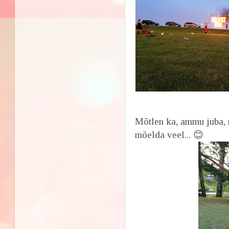
Mõtlen ka, ammu juba, m
mõelda veel... 😊