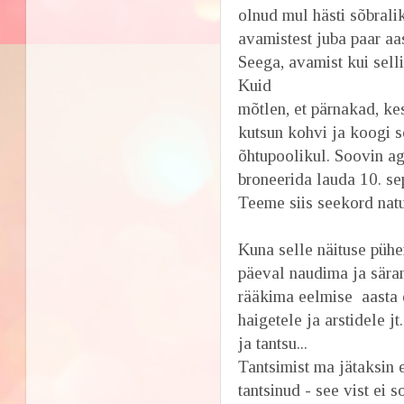
olnud mul hästi sõbralik
avamistest juba paar aast
Seega, avamist kui selli
Kuid
mõtlen, et pärnakad, ke
kutsun kohvi ja koogi s
õhtupoolikul. Soovin aga
broneerida lauda 10. se
Teeme siis seekord nat
Kuna selle näituse pühe
päeval naudima ja sära
rääkima eelmise aasta d
haigetele ja arstidele j
ja tantsu...
Tantsimist ma jätaksin 
tantsinud - see vist ei 