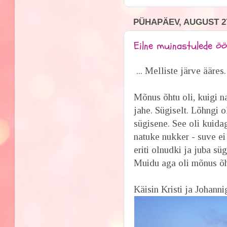
PÜHAPÄEV, AUGUST 27
Eilne muinastulede öö.
... Melliste järve ääres.
Mõnus õhtu oli, kuigi n
jahe. Sügiselt. Lõhngi o
sügisene. See oli kuida
natuke nukker - suve ei
eriti olnudki ja juba sügi
Muidu aga oli mõnus õ
Käisin Kristi ja Johann