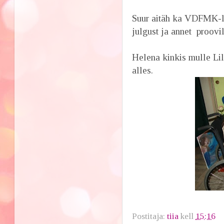
Suur aitäh ka VDFMK-l
julgust ja annet proovi
Helena kinkis mulle Lil
alles.
Postitaja:
tiia
kell
15:16