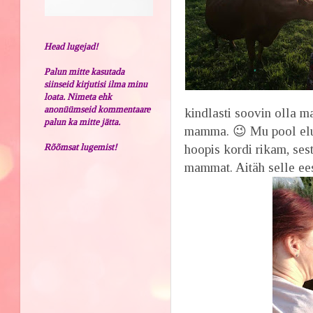
Head lugejad!
Palun mitte kasutada
siinseid kirjutisi ilma minu
loata. Nimeta ehk
anonüümseid kommentaare
kindlasti soovin olla
palun ka mitte jätta.
mamma. 😉 Mu pool elu
Rõõmsat lugemist!
hoopis kordi rikam, ses
mammat. Aitäh selle ees