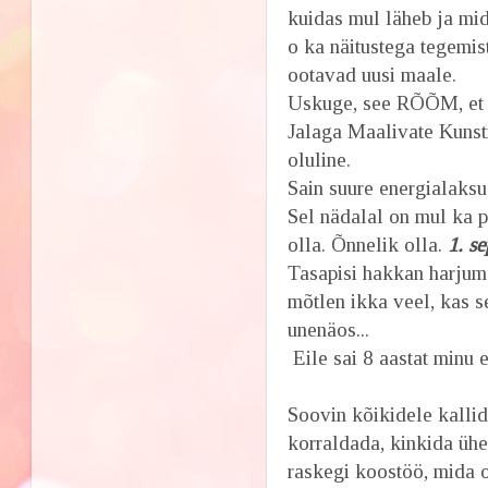
kuidas mul läheb ja mi
o ka näitustega tegemis
ootavad uusi maale.
Uskuge, see RÕÕM, et 
Jalaga Maalivate Kuns
oluline.
Sain suure energialaks
Sel nädalal on mul ka p
olla. Õnnelik olla.
1. s
Tasapisi hakkan harjuma
mõtlen ikka veel, kas se
unenäos...
Eile sai 8 aastat minu 
Soovin kõikidele kallid
korraldada, kinkida ühe
raskegi koostöö, mida 