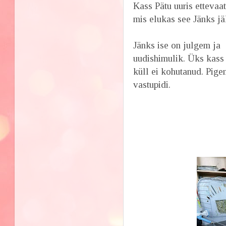
Kass Pätu uuris ettevaat
mis elukas see Jänks jä
Jänks ise on julgem ja
uudishimulik. Üks kass
küll ei kohutanud. Pig
vastupidi.