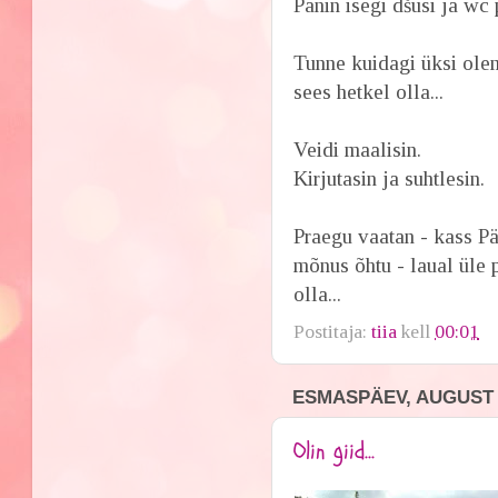
Panin isegi dšusi ja wc
Tunne kuidagi üksi olem
sees hetkel olla...
Veidi maalisin.
Kirjutasin ja suhtlesin.
Praegu vaatan - kass Pä
mõnus õhtu - laual üle p
olla...
Postitaja:
tiia
kell
00:01
ESMASPÄEV, AUGUST 2
Olin giid...