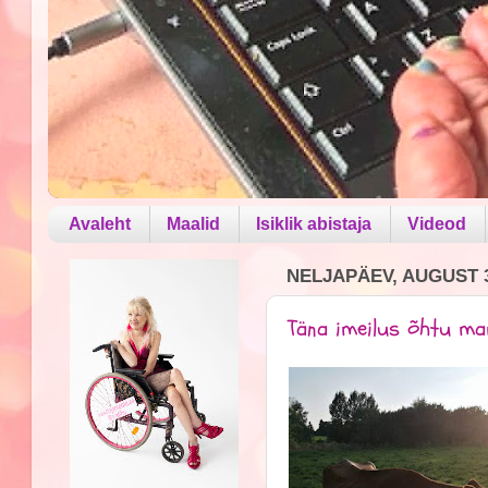
Avaleht
Maalid
Isiklik abistaja
Videod
NELJAPÄEV, AUGUST 3
Täna imeilus õhtu m