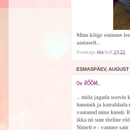
Minu kõige esimene le
aastaselt...
Postitaja:
tiia
kell
23:22
ESMASPÄEV, AUGUST 2
On RÕÕM...
... mida jagada soovin 
kunstnik ja korraldada 
vaatanud minu kunsti. 
ikka nii suur tõeline r
Nimelt e - vastuse sain