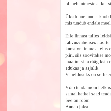
oleneb inimestest, kui s
Üksildane tunne kaob ka
mis tundub endale meel
Eile linnast tulles lei
rahvusvahelises noorte 
kunst on inimese elus o
piiri, siis soovitakse m
maalimist ja räägiksin
edukas ja asjalik.
Vahelduseks on sellise
Võib tunda mõni hetk is
samal hetkel saad teada
See on rõõm.
Annab jaksu.