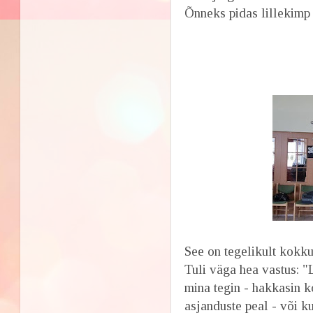
Õnneks pidas lillekimp b
See on tegelikult kokku
Tuli väga hea vastus: "
mina tegin - hakkasin 
asjanduste peal - või k