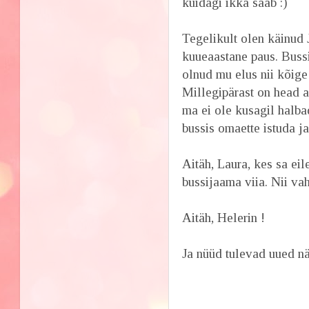
kuidagi ikka saab :)
Tegelikult olen käinud 
kuueaastane paus. Bussi 
olnud mu elus nii kõig
Millegipärast on head a
ma ei ole kusagil halba
bussis omaette istuda j
Aitäh, Laura, kes sa ei
bussijaama viia. Nii vah
Aitäh, Helerin !
Ja nüüd tulevad uued nä