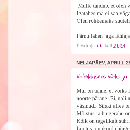
Mulle tundub, et olen 
Igatahes ma ei saa väga
Olen rohkemaks suuteli
Pärnu lähen aga lähiaja
Postitaja:
tiia
kell
21:24
NELJAPÄEV, APRILL 28
Vahelduseks võiks ju
Mul on tunne, et võiks 
noorte pärane! Ei, nali
väsinud... Siiski alles o
Mõistus ja hingerahu on
Kõik on tegelikult suht 
Lootus omakorda hinger