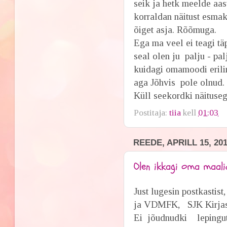
seik ja hetk meelde aast
korraldan näitust esmako
õiget asja. Rõõmuga.
Ega ma veel ei teagi tä
seal olen ju palju - pa
kuidagi omamoodi erili
aga Jõhvis pole olnud.
Küll seekordki näituse
Postitaja:
tiia
kell
01:03
REEDE, APRILL 15, 20
Olen ikkagi oma maali
Just lugesin postkasti
ja VDMFK, SJK Kirjastu
Ei jõudnudki lepingut 