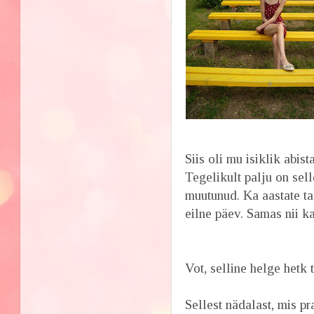
Siis oli mu isiklik abist
Tegelikult palju on sel
muutunud. Ka aastate t
eilne päev. Samas nii k
Vot, selline helge hetk 
Sellest nädalast, mis p