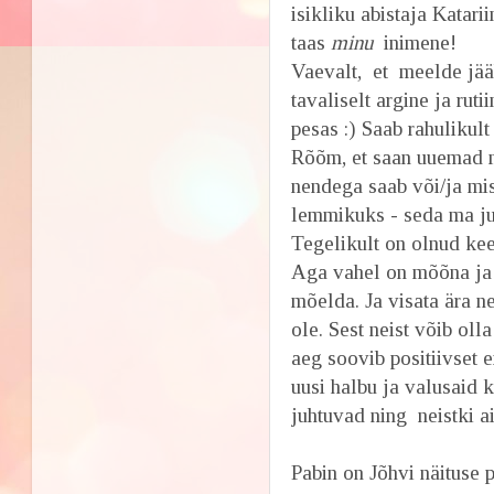
isikliku abistaja Katar
taas
minu
inimene!
Vaevalt, et meelde jää
tavaliselt argine ja rut
pesas :) Saab rahulikul
Rõõm, et saan uuemad ma
nendega saab või/ja mis
lemmikuks - seda ma ju e
Tegelikult on olnud kee
Aga vahel on mõõna ja m
mõelda. Ja visata ära n
ole. Sest neist võib ol
aeg soovib positiivset e
uusi halbu ja valusaid 
juhtuvad ning neistki a
Pabin on Jõhvi näituse p