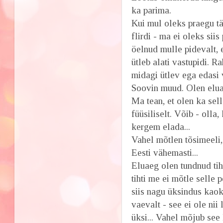
ka parima.
Kui mul oleks praegu tä
flirdi - ma ei oleks si
öelnud mulle pidevalt, 
ütleb alati vastupidi. R
midagi ütlev ega edasi 
Soovin muud. Olen elu
Ma tean, et olen ka sell
füüsiliselt. Võib - olla
kergem elada...
Vahel mõtlen tõsimeeli,
Eesti vähemasti...
Eluaeg olen tundnud tih
tihti me ei mõtle selle 
siis nagu üksindus kaok
vaevalt - see ei ole nii
üksi... Vahel mõjub see