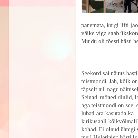
panemata, kuigi lifti ja
väike viga saab ükskor
Muidu oli tõesti hästi 
Seekord sai näitus hästi
teistmoodi. Jah, kõik on
täpselt nii, nagu näituse
Seinad, mõned riiulid, l
aga teistmoodi on see, 
lubati ära kasutada ka
kirikusaali kõikvõimal
kohad. Ei olnud ühtegi 
meil Heleriniga hästi l