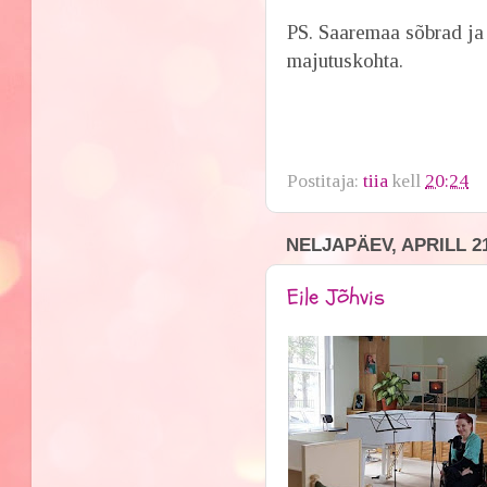
PS. Saaremaa sõbrad ja 
majutuskohta.
Postitaja:
tiia
kell
20:24
NELJAPÄEV, APRILL 21
Eile Jõhvis