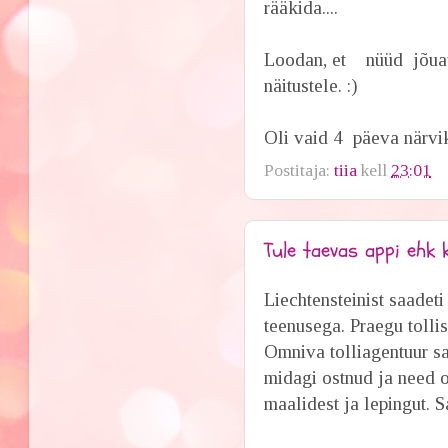
rääkida....
Loodan, et nüüd jõuava
näitustele. :)
Oli vaid 4 päeva närvik
Postitaja:
tiia
kell
23:01
Tule taevas appi ehk 
Liechtensteinist saadet
teenusega. Praegu tollis
Omniva tolliagentuur saa
midagi ostnud ja need 
maalidest ja lepingut. 