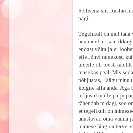
Sellisena siis Ruslan m
nägi.
Tegelikult on mul täna
hea meel, et sain ikkagi
endast võitu ja ei loob
eile Jõhvi minekust, kui
üleeile oli tõesti täielik
masekas peal. Mis sed
põhjustas, jäägu minu t
kõigile alla anda. Aga 
mõjusid mulle palju pa
tähendab midagi, see on 
et tegelikult on inimese
unustavad oma vaimu ja
inimese hing on terve, s