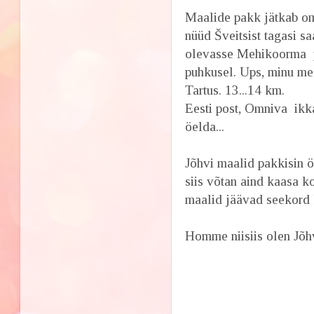
Maalide pakk jätkab om
nüüd Šveitsist tagasi 
olevasse Mehikoorma p
puhkusel. Ups, minu mee
Tartus. 13...14 km.
Eesti post, Omniva ikk
öelda...
Jõhvi maalid pakkisin 
siis võtan aind kaasa k
maalid jäävad seekord 
Homme niisiis olen Jõh