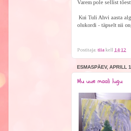
Varem pole sellist tõest
Kui Tuli Ahvi aasta alg
olukordi - täpselt nii 
Postitaja:
tiia
kell
14:12
ESMASPÄEV, APRILL 11
Mu uue maali lugu