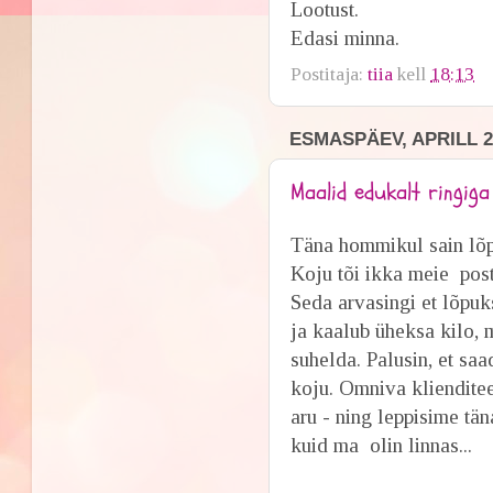
Lootust.
Edasi minna.
Postitaja:
tiia
kell
18:13
ESMASPÄEV, APRILL 2
Maalid edukalt ringig
Täna hommikul sain lõp
Koju tõi ikka meie pos
Seda arvasingi et lõpu
ja kaalub üheksa kilo, 
suhelda. Palusin, et sa
koju. Omniva klienditee
aru - ning leppisime tä
kuid ma olin linnas...