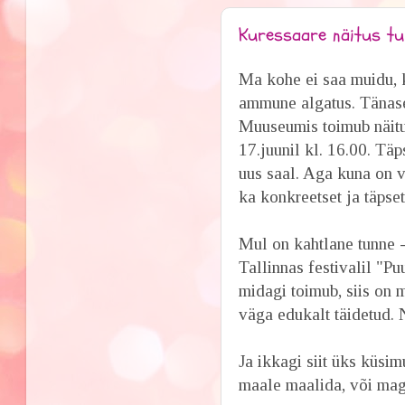
Kuressaare näitus tu
Ma kohe ei saa muidu, k
ammune algatus. Tänase
Muuseumis toimub näitus
17.juunil kl. 16.00. Tä
uus saal. Aga kuna on ve
ka konkreetset ja täpse
Mul on kahtlane tunne -
Tallinnas festivalil "P
midagi toimub, siis on 
väga edukalt täidetud. 
Ja ikkagi siit üks küsim
maale maalida, või ma