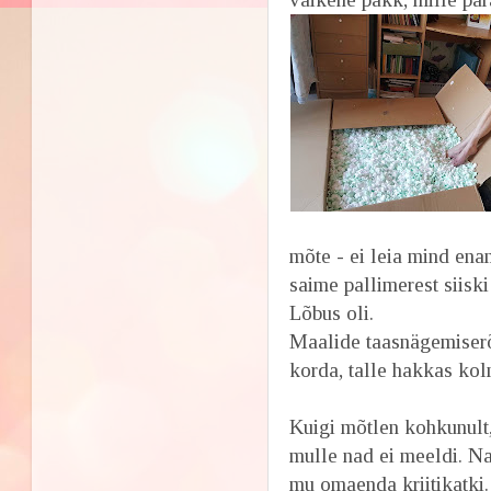
mõte - ei leia mind ena
saime pallimerest siisk
Lõbus oli.
Maalide taasnägemiser
korda, talle hakkas ko
Kuigi mõtlen kohkunult, 
mulle nad ei meeldi. N
mu omaenda kriitikatki.