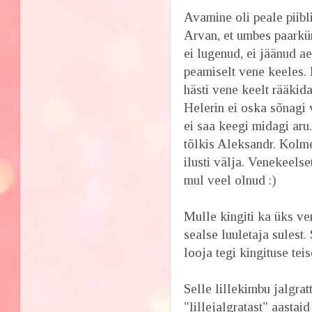
Avamine oli peale piibli
Arvan, et umbes paarkü
ei lugenud, ei jäänud a
peamiselt vene keeles.
hästi vene keelt rääkida
Helerin ei oska sõnagi v
ei saa keegi midagi aru
tõlkis Aleksandr. Kolme 
ilusti välja. Venekeelse
mul veel olnud :)
Mulle kingiti ka üks v
sealse luuletaja sulest.
looja tegi kingituse teis
Selle lillekimbu jalgrat
"lillejalgratast" aasta