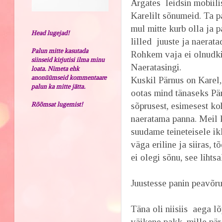
Ärgates leidsin mobiili
Karelilt sõnumeid. Ta p
mul mitte kurb olla ja 
Head lugejad!
lilled juuste ja naeratad
Palun mitte kasutada
Rohkem vaja ei olnudki
siinseid kirjutisi ilma minu
Naeratasingi.
loata. Nimeta ehk
anonüümseid kommentaare
Kuskil Pärnus on Karel,
palun ka mitte jätta.
ootas mind tänaseks Pärn
Rõõmsat lugemist!
sõprusest, esimesest k
naeratama panna. Meil k
suudame teineteisele i
väga eriline ja siiras, 
ei olegi sõnu, see lihtsal
Juustesse panin peavõru,
Täna oli niisiis aega l
väikene pakk, mille pä