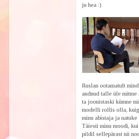
ju hea :)
Ruslan ootamatult mind
andnud talle üle mitme 
ta joonistaski kümne mi
modelli rollis olla, kui
minu abistaja ja natuke 
Täiesti minu moodi, kui
pildil sellepärast nii no