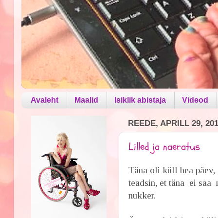
Avaleht
Maalid
Isiklik abistaja
Videod
REEDE, APRILL 29, 20
Lilled ja naeratus
Täna oli küll hea päev, 
teadsin, et täna ei saa
nukker.