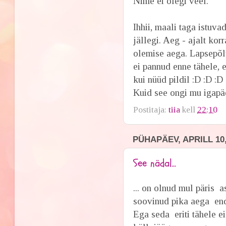
Nime ei olegi veel.
Ihhii, maali taga istu
jällegi. Aeg - ajalt ko
olemise aega. Lapsepõl
ei pannud enne tähele, 
kui nüüd pildil :D :D :D
Kuid see ongi mu igap
Postitaja:
tiia
kell
22:10
PÜHAPÄEV, APRILL 10,
See nädal...
... on olnud mul päris 
soovinud pika aega enda
Ega seda eriti tähele e