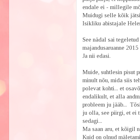
endale ei - millegile 
Muidugi selle kõik jäts
Isikliku abistajale Hele
See nädal sai tegelet
majandusaruanne 2015 s
Ja nii edasi.
Muide, suhtlesin pisut p
minult nõu, mida siis te
polevat kohti... et osa
endalikult, et alla an
probleem ju jääb... Tõs
ju olla, see piirgi, et ei
sedagi...
Ma saan aru, et kõigil n
Kuid on olnud mäletamisi