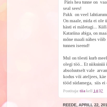
Päris hea tunne on vaad
seal sees!
Pakk on veel lahtiarum
On maale, mida ei ole ü
hästi ei mäletagi.... K
Katariina abiga, on maa
mõne maali nähes võib 
tunnen iseend!
Mul on tõesti kurb mee
olegi töö... Et niikuini
absoluutselt vale arva
kodus või ateljees, käe
tööd südamega, siis ei
Postitaja:
tiia
kell
14:37
REEDE, APRILL 22, 20