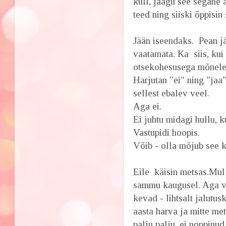
küll, jäägu see segane
teed ning siiski õppisin 
Jään iseendaks. Pean j
vaatamata. Ka siis, kui 
otsekohesusega mõnele 
Harjutan "ei" ning "jaa"
sellest ebalev veel.
Aga ei.
Ei juhtu midagi hullu, 
Vastupidi hoopis.
Võib - olla mõjub see ka
Eile käisin metsas.Mu
sammu kaugusel. Aga vi
kevad - lihtsalt jalutus
aasta harva ja mitte mets
palju palju, ei noppinud