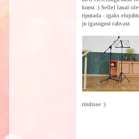
kunst :) Sellel laual o
riputada - igaks elujuht
ju igasugust rahvast.
riiulisse :)