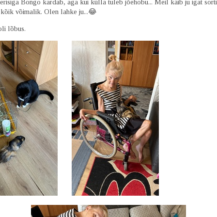
risiga Bongo kardab, aga kui külla tuleb jõehobu... Meil käib ju igat sorti
kõik võimalik. Olen lahke ju...😂
li lõbus.