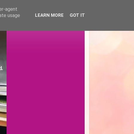
ser-agent
rate usage
LEARN MORE
GOT IT
d.