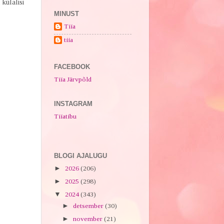
 külalisi
MINUST
Tiia
tiia
FACEBOOK
Tiia Järvpõld
INSTAGRAM
Tiiatibu
BLOGI AJALUGU
►
2026
(206)
►
2025
(298)
▼
2024
(343)
►
detsember
(30)
►
november
(21)