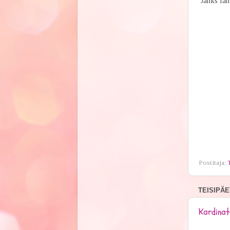
Jänks lahk
Postitaja:
TEISIPÄEV
Kardinat