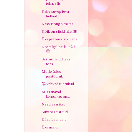
teha, siis...
Kahe suvepäeva
hetked...
Kass Bongo mätas
Kõik on siiski hästi!!!
Üks pilt kassistki täna
Nostalgiline laut 🙂
😛
Sai möllatud taas
toas
Mulle ütles
pisitüdruk...
🥰 vahvad tüdrukud...
Mis tänaval
kentsakas on...
Need vaarikad
Suvi sai ristitud
Kink iseendale
Üks minut...