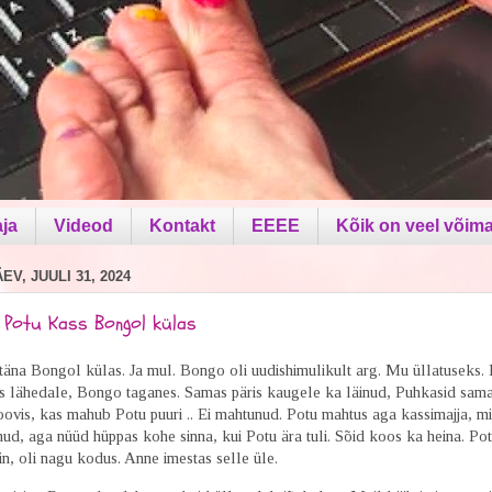
aja
Videod
Kontakt
EEEE
Kõik on veel võima
V, JUULI 31, 2024
a Potu Kass Bongol külas
täna Bongol külas. Ja mul. Bongo oli uudishimulikult arg. Mu üllatuseks. 
s lähedale, Bongo taganes. Samas päris kaugele ka läinud, Puhkasid samal
ovis, kas mahub Potu puuri .. Ei mahtunud. Potu mahtus aga kassimajja, 
ud, aga nüüd hüppas kohe sinna, kui Potu ära tuli. Sõid koos ka heina. Po
in, oli nagu kodus. Anne imestas selle üle.