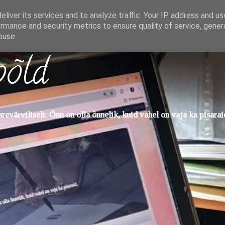
liver its services and to analyze traffic. Your IP address and u
rmance and security metrics to ensure quality of service, gene
buse.
põld
evärviliselt. Õnn on olla õnnelik, kuid vahel on vaja ka pisarai