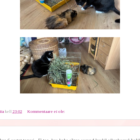
iia
kell
23:02
Kommentaare ei ole: