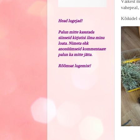
Väikest me
vahepeal, 
Kõikidel o
Head lugejad!
Palun mitte kasutada
siinseid kirjutisi ilma minu
loata. Nimeta ehk
anonüümseid kommentaare
palun ka mitte jätta.
Rõõmsat lugemist!