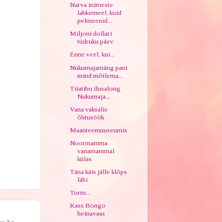
Narva inimeste
lahkemeel, kuid
pelmeenid...
Miljoni dollari
tüdruku päev
Enne veel, kui...
Nukumajamäng pani
mind mõtlema...
Tiiatibu ilusalong
Nukumaja...
Vana vaksalis
õhtusöök
Maanteemuuseumis
Noormamma
vanamammal
külas
Täna käis jälle klõps
läbi
Torm...
Kass Bongo
heinavaas