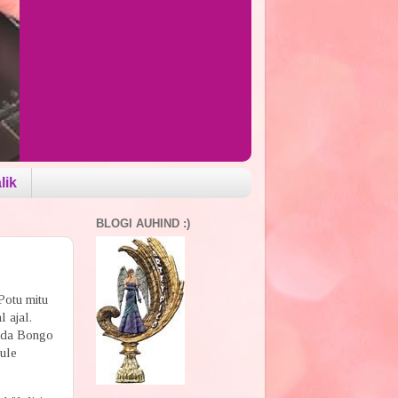
lik
BLOGI AUHIND :)
Potu mitu
 ajal.
mida Bongo
tule