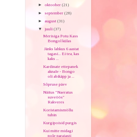
►
oktoober
(21)
►
september
(28)
►
august
(31)
▼
juuli
(37)
Merisiga Potu Kass
Bongol külas
Jänks lahkus 6 aastat
tagasi... Ei tea, kas
kaks ...
Kardinate ettepanek
aknale - Bongo
oli abikäpp ja ...
Sõpruse päev
Näitus "Naeratus
suveöös"
Rakveres
Koristamismöllu
tuhin
Kurgipoisid purgis
Kui mitte midagi
pole parajasti