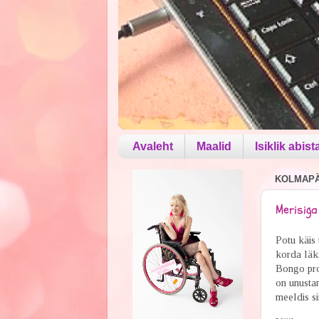
Avaleht
Maalid
Isiklik abist
KOLMAPÄE
Merisig
Potu käis 
korda läk
Bongo pro
on unustan
meeldis si