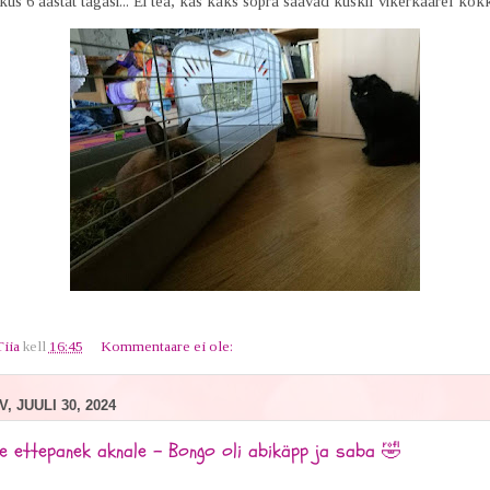
us 6 aastat tagasi... Ei tea, kas kaks sõpra saavad kuskil vikerkaarel kokk
Tiia
kell
16:45
Kommentaare ei ole:
, JUULI 30, 2024
e ettepanek aknale - Bongo oli abikäpp ja saba 🤣