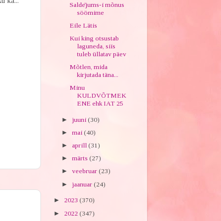
u ka...
Saldējums-i mõnus
söömime
Eile Lätis
Kui king otsustab
laguneda, siis
tuleb üllatav päev
Mõtlen, mida
kirjutada täna...
Minu
KULDVÕTMEK
ENE ehk IAT 25
►
juuni
(30)
►
mai
(40)
►
aprill
(31)
►
märts
(27)
►
veebruar
(23)
►
jaanuar
(24)
►
2023
(370)
►
2022
(347)