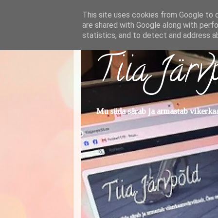
This site uses cookies from Google to de
are shared with Google along with perfo
statistics, and to detect and address a
Tiia Järv
Mu süda särab ja armastab vikerkaar