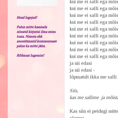
kui me ei salli ega mõis
kui me ei salli ega mõi
kui me ei salli ega mõis
Head lugejad!
kui me ei salli ega mõi
Palun mitte kasutada
kui me ei salli ega mõis
siinseid kirjutisi ilma minu
kui me ei salli ega mõis
loata. Nimeta ehk
anonüümseid kommentaare
kui me ei salli ega mõi
palun ka mitte jätta.
kui me ei salli ega mõi
Rõõmsat lugemist!
kui me ei salli ega mõis
ja nii edasi
ja nii edasi -
lõpmatult ikka me salli 
Siis,
kas me sallime ja mõist
Kas siin ei peidugi mitt
olemus...