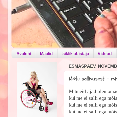
Avaleht
Maalid
Isiklik abistaja
Videod
ESMASPÄEV, NOVEMBE
Mõte sallivusest - mi
Mitmeid ajad olen oma
kui me ei salli ega mõis
kui me ei salli ega mõi
kui me ei salli ega mõist