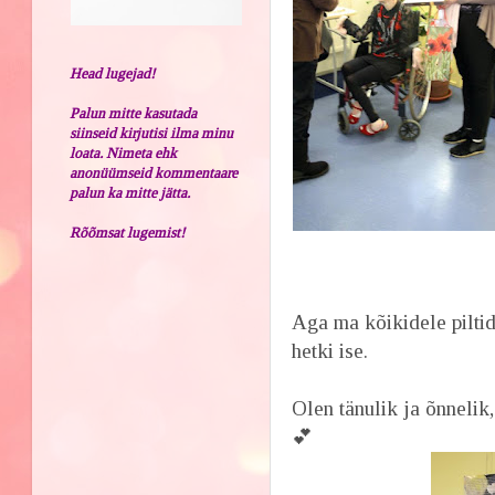
Head lugejad!
Palun mitte kasutada
siinseid kirjutisi ilma minu
loata. Nimeta ehk
anonüümseid kommentaare
palun ka mitte jätta.
Rõõmsat lugemist!
Aga ma kõikidele piltid
hetki ise.
Olen tänulik ja õnnelik,
💕