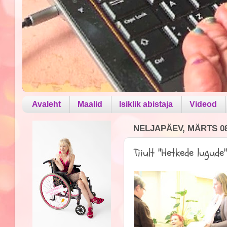
Avaleht
Maalid
Isiklik abistaja
Videod
NELJAPÄEV, MÄRTS 08
Tiiult "Hetkede lugude"