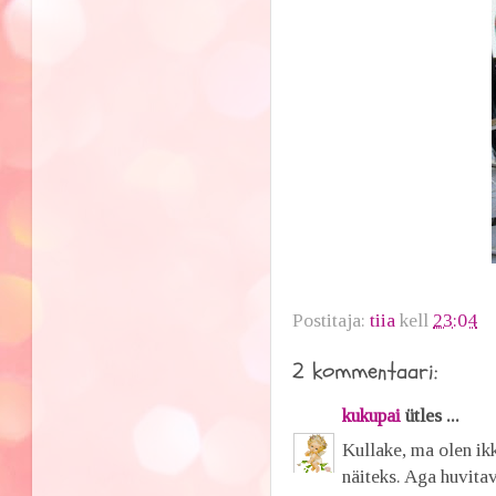
Postitaja:
tiia
kell
23:04
2 kommentaari:
kukupai
ütles ...
Kullake, ma olen ik
näiteks. Aga huvita