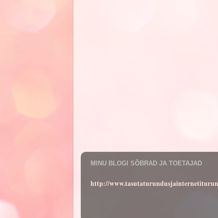
MINU BLOGI SÕBRAD JA TOETAJAD
http://www.tasutaturundusjainternetituru