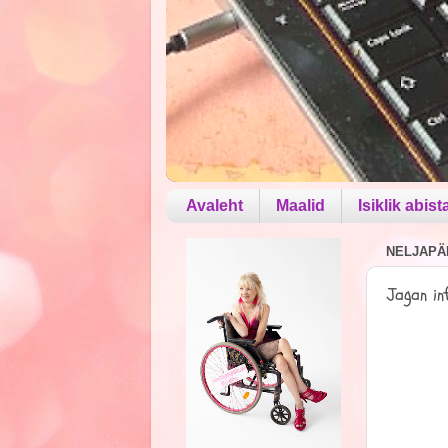
Avaleht
Maalid
Isiklik abist
NELJAPÄE
Jagan in