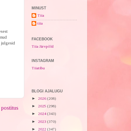
MINUST
Tiia
tiia
esest
lnud
FACEBOOK
 julgesid
Tiia Järvpõld
INSTAGRAM
Tiiatibu
BLOGI AJALUGU
►
2026
(208)
►
2025
(298)
postitus
►
2024
(343)
►
2023
(370)
►
2022
(347)