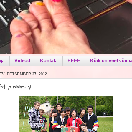
aja
Videod
Kontakt
EEEE
Kõik on veel võima
V, DETSEMBER 27, 2012
fot ja rõõmugi