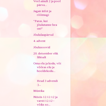
Veel ainult 2 ja pool
päeva...
Jagan infot ja
rõõmugi
"Paras, kui
jõulutunne hea
on!"
Jõululaupäeval
4. advent
Jõulusoovid
20. detsember ehk
lihtsalt
Oma elu ja kodu, või
võõras elu ja
hooldekodu...
Head 3 advendi
:)...
Müstika
Niisiis 12.12.12 ja
varsti 12.12 -
võiks so...