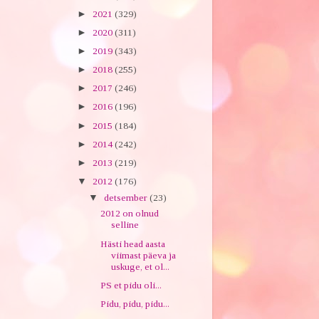
►
2021
(329)
►
2020
(311)
►
2019
(343)
►
2018
(255)
►
2017
(246)
►
2016
(196)
►
2015
(184)
►
2014
(242)
►
2013
(219)
▼
2012
(176)
▼
detsember
(23)
2012 on olnud
selline
Hästi head aasta
viimast päeva ja
uskuge, et ol...
PS et pidu oli...
Pidu, pidu, pidu...