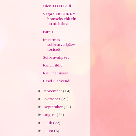
Olen TOTU küll
Väga suur SORRY
homseks ehk elu
on nii habras...
Pärnu
Imearmas
suhkrurvatipäev,
tõsiselt
Suhkruvatipäev
Roiu pildid
Roiu näitusest
Head 1. advendi
►
november
(14)
►
oktoober
(21)
►
september
(22)
►
august
(24)
►
juuli
(22)
►
juuni
(6)