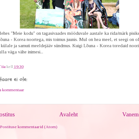
olehes "Meie kodu" on tagasivaades mööduvale aastale ka rida/märk pisik
Lõuna - Korea noortega, mis toimus juunis. Mul on hea meel, et seegi on o
külale ja samuti meeldejääv sündmus. Kuigi Lõuna - Korea toredaid noori
lla väga vähe inimesi...
Tiia
kell
19:30
aare ei ole:
ta kommentaar
stitus
Avaleht
Vanem 
Postituse kommentaarid (Atom)