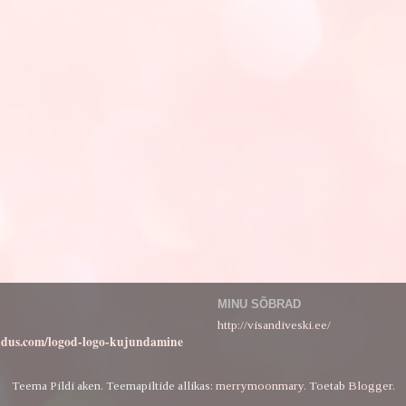
MINU SÕBRAD
http://visandiveski.ee/
ndus.com/logod-logo-kujundamine
Teema Pildi aken. Teemapiltide allikas:
merrymoonmary
. Toetab
Blogger
.