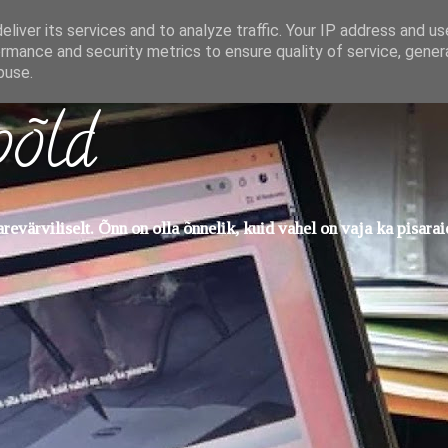
liver its services and to analyze traffic. Your IP address and u
rmance and security metrics to ensure quality of service, gene
buse.
põld
evärviliselt. Õnn on olla õnnelik, kuid vahel on vaja ka pisarai