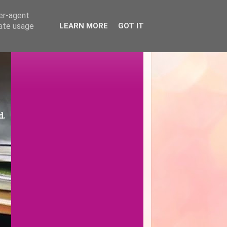
ser-agent
rate usage
LEARN MORE
GOT IT
d.