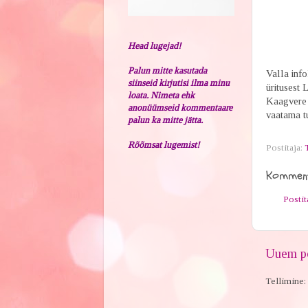
Head lugejad!
Palun mitte kasutada
Valla inf
siinseid kirjutisi ilma minu
üritusest 
loata. Nimeta ehk
Kaagvere 
anonüümseid kommentaare
vaatama tu
palun ka mitte jätta.
Rõõmsat lugemist!
Postitaja:
Komment
Posti
Uuem po
Tellimine: