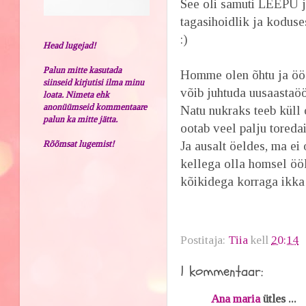
See oli samuti LEEPÜ j
tagasihoidlik ja kodus
:)
Head lugejad!
Palun mitte kasutada
Homme olen õhtu ja öö 
siinseid kirjutisi ilma minu
võib juhtuda uusaastaööl
loata. Nimeta ehk
anonüümseid kommentaare
Natu nukraks teeb küll 
palun ka mitte jätta.
ootab veel palju toredai
Rõõmsat lugemist!
Ja ausalt öeldes, ma ei
kellega olla homsel ööl
kõikidega korraga ikka o
Postitaja:
Tiia
kell
20:14
1 kommentaar:
Ana maria
ütles ...