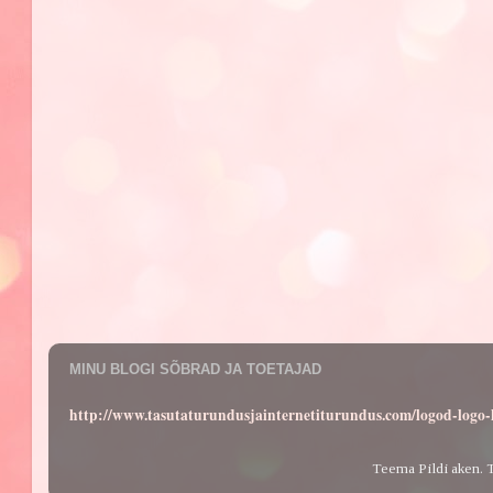
MINU BLOGI SÕBRAD JA TOETAJAD
http://www.tasutaturundusjainternetiturundus.com/logod-log
Teema Pildi aken. 