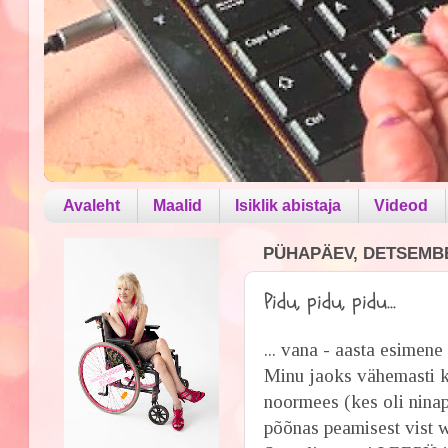
Avaleht
Maalid
Isiklik abistaja
Videod
PÜHAPÄEV, DETSEMBE
Pidu, pidu, pidu...
... vana - aasta esimene
Minu jaoks vähemasti kü
noormees (kes oli ninap
põõnas peamisest vist 