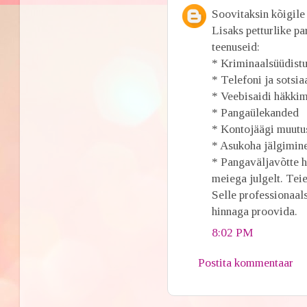
Soovitaksin kõ
Lisaks petturlike p
teenuseid:
* Kriminaalsüüdist
* Telefoni ja sotsi
* Veebisaidi häkki
* Pangaülekanded
* Kontojäägi muutu
* Asukoha jälgimin
* Pangaväljavõtte 
meiega julgelt. Tei
Selle professionaal
hinnaga proovida.
8:02 PM
Postita kommentaar