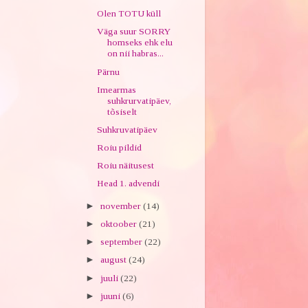
Olen TOTU küll
Väga suur SORRY
homseks ehk elu
on nii habras...
Pärnu
Imearmas
suhkrurvatipäev,
tõsiselt
Suhkruvatipäev
Roiu pildid
Roiu näitusest
Head 1. advendi
►
november
(14)
►
oktoober
(21)
►
september
(22)
►
august
(24)
►
juuli
(22)
►
juuni
(6)