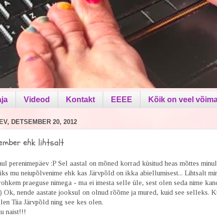
aja
Videod
Kontakt
EEEE
Kõik on veel võima
V, DETSEMBER 20, 2012
ember ehk lihtsalt
ul perenimepäev :P Sel aastal on mõned korrad küsitud heas mõttes minul
ks mu neiupõlvenime ehk kas Järvpõld on ikka abiellumisest... Lihtsalt mi
rohkem praeguse nimega - ma ei imesta selle üle, sest olen seda nime kan
:) Ok, nende aastate jooksul on olnud rõõme ja mured, kuid see selleks. K
olen Tiia Järvpõld ning see kes olen.
u naist!!!