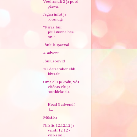
Veel ainult 2 ja pool
päeva...
Jagan infot ja
rõõmugi
"Paras, kui
jõulutunne hea
on!"
Jõululaupäeval
4. advent
Jõulusoovid
20. detsember ehk
lihtsalt
Oma elu ja kodu, või
võõras elu ja
hooldekodu...
Head 3 advendi
:)...
Müstika
Niisiis 12.12.12 ja
varsti 12.12 -
võiks so...