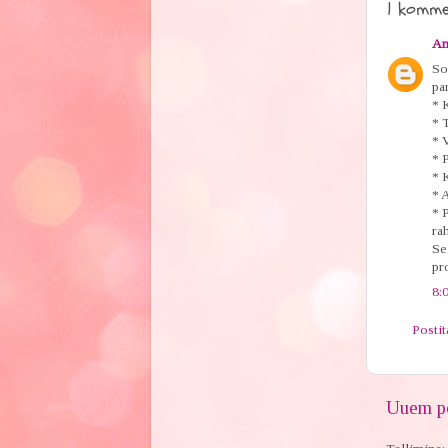
1 komme
An
So
pa
* 
* 
* 
* 
* 
* 
* 
ra
Se
pr
8:
Posti
Uuem po