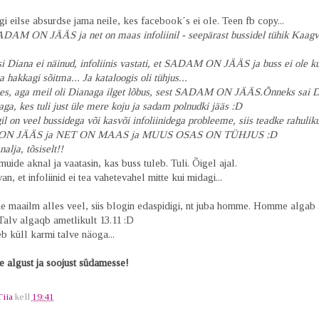
gi eilse absurdse jama neile, kes facebook´s ei ole. Teen fb copy...
SADAM ON JÄÄS ja net on maas infoliinil - seepärast bussidel tühik Kaagv
si Diana ei näinud, infoliinis vastati, et SADAM ON JÄÄS ja buss ei ole k
a hakkagi sõitma... Ja kataloogis oli tühjus...
es, aga meil oli Dianaga ilget lõbus, sest SADAM ON JÄÄS.Õnneks sai Di
aga, kes tuli just üle mere koju ja sadam polnudki jääs :D
il on veel bussidega või kasvõi infoliinidega probleeme, siis teadke rahulikul
N JÄÄS ja NET ON MAAS ja MUUS OSAS ON TÜHJUS :D
alja, tõsiselt!!
 muide aknal ja vaatasin, kas buss tuleb. Tuli. Õigel ajal.
an, et infoliinid ei tea vahetevahel mitte kui midagi...
 maailm alles veel, siis blogin edaspidigi, nt juba homme. Homme algab 
Talv algaqb ametlikult 13.11 :D
b küll karmi talve näoga...
e algust ja soojust südamesse!
Tiia
kell
19:41