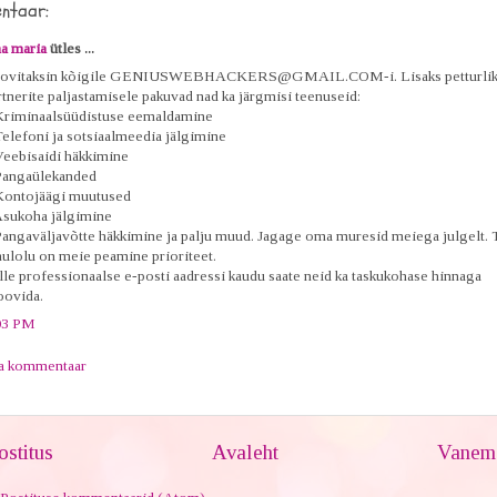
ntaar:
a maria
ütles ...
ovitaksin kõigile GENIUSWEBHACKERS@GMAIL.COM-i. Lisaks petturli
rtnerite paljastamisele pakuvad nad ka järgmisi teenuseid:
Kriminaalsüüdistuse eemaldamine
Telefoni ja sotsiaalmeedia jälgimine
Veebisaidi häkkimine
Pangaülekanded
Kontojäägi muutused
Asukoha jälgimine
Pangaväljavõtte häkkimine ja palju muud. Jagage oma muresid meiega julgelt. 
hulolu on meie peamine prioriteet.
lle professionaalse e-posti aadressi kaudu saate neid ka taskukohase hinnaga
oovida.
03 PM
ta kommentaar
stitus
Avaleht
Vanem 