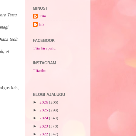
MINUST
ere Tartu
Tiia
tiia
unagi
ana töölt
FACEBOOK
Tiia Järvpõld
t, et
INSTAGRAM
Tiiatibu
algus kah,
BLOGI AJALUGU
►
2026
(206)
►
2025
(298)
►
2024
(343)
►
2023
(370)
►
2022
(347)