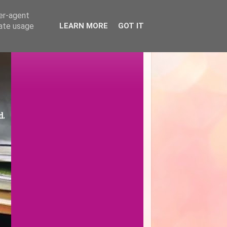
ser-agent
rate usage
LEARN MORE
GOT IT
d.