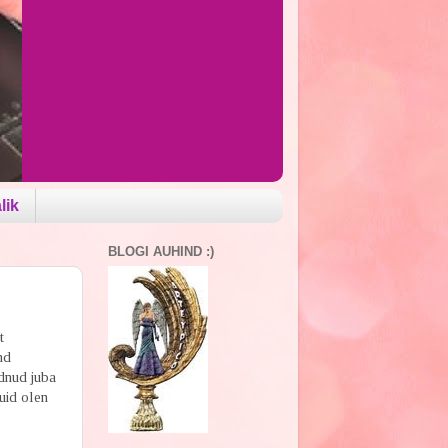
lik
BLOGI AUHIND :)
t
nd
dnud juba
uid olen