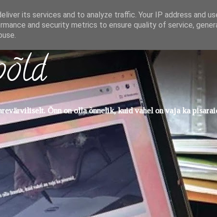
liver its services and to analyze traffic. Your IP address and u
rmance and security metrics to ensure quality of service, gene
buse.
põld
evärviliselt. Õnn on olla õnnelik, kuid vahel on vaja ka pisarai