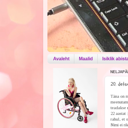
Avaleht
Maalid
Isiklik abist
NELJAPÄE
20. dets
Täna on m
meenutami
teadakse 
22 aastat 
rahul, et 
Nimi ei rik