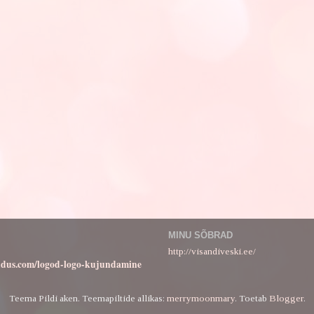
MINU SÕBRAD
http://visandiveski.ee/
ndus.com/logod-logo-kujundamine
Teema Pildi aken. Teemapiltide allikas:
merrymoonmary
. Toetab
Blogger
.