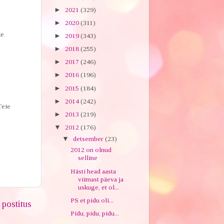
►
2021
(329)
►
2020
(311)
ke
►
2019
(343)
►
2018
(255)
►
2017
(246)
►
2016
(196)
►
2015
(184)
►
2014
(242)
Teie
►
2013
(219)
▼
2012
(176)
▼
detsember
(23)
2012 on olnud
selline
Hästi head aasta
viimast päeva ja
uskuge, et ol...
PS et pidu oli...
postitus
Pidu, pidu, pidu...