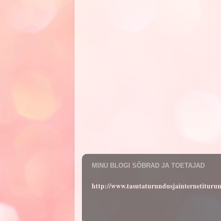
MINU BLOGI SÕBRAD JA TOETAJAD
http://www.tasutaturundusjainternetituru