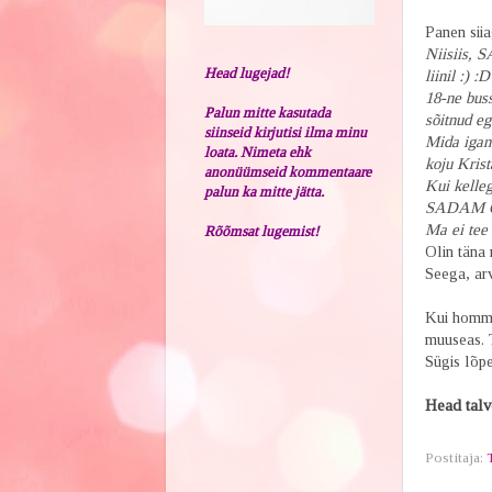
Panen siia
Niisiis, 
Head lugejad!
liinil :) :D
18-ne bus
Palun mitte kasutada
sõitnud eg
siinseid kirjutisi ilma minu
Mida igan
loata. Nimeta ehk
koju Krist
anonüümseid kommentaare
Kui kelleg
palun ka mitte jätta.
SADAM O
Ma ei tee n
Rõõmsat lugemist!
O
lin täna
Seega, arv
Kui homme
muuseas. 
Sügis lõpe
Head talv
Postitaja: