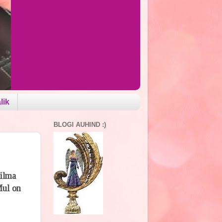
lik
BLOGI AUHIND :)
ailma
Mul on