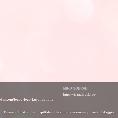
MINU SÕBRAD
http://visandiveski.ee/
ndus.com/logod-logo-kujundamine
Teema Pildi aken. Teemapiltide allikas:
merrymoonmary
. Toetab
Blogger
.