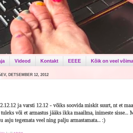
aja
Videod
Kontakt
EEEE
Kõik on veel võima
V, DETSEMBER 12, 2012
12.12.12 ja varsti 12.12 - võiks soovida miskit suurt, nt et ma
 tuleks või et armastus jääks ikka maailma, inimeste sisse... 
ju asju tegemata veel ning palju armastamata... :)