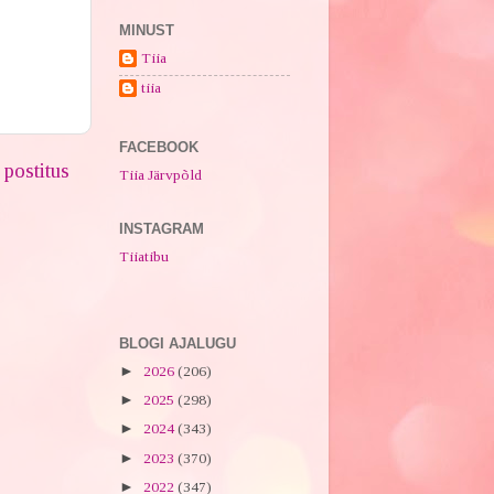
MINUST
Tiia
tiia
FACEBOOK
postitus
Tiia Järvpõld
INSTAGRAM
Tiiatibu
BLOGI AJALUGU
►
2026
(206)
►
2025
(298)
►
2024
(343)
►
2023
(370)
►
2022
(347)