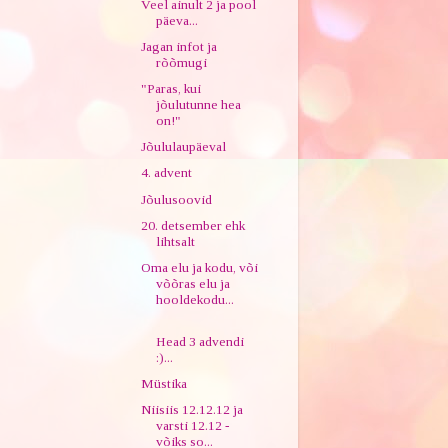
Veel ainult 2 ja pool
päeva...
Jagan infot ja
rõõmugi
"Paras, kui
jõulutunne hea
on!"
Jõululaupäeval
4. advent
Jõulusoovid
20. detsember ehk
lihtsalt
Oma elu ja kodu, või
võõras elu ja
hooldekodu...
Head 3 advendi
:)...
Müstika
Niisiis 12.12.12 ja
varsti 12.12 -
võiks so...