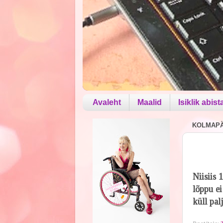
Avaleht
Maalid
Isiklik abist
KOLMAPÄE
Niisiis 
lõppu ei
küll pal