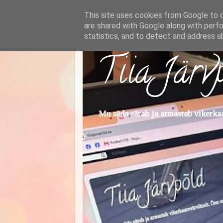
This site uses cookies from Google to de
are shared with Google along with perfo
statistics, and to detect and address a
Tiia Järv
Mu süda särab ja armastab vikerkaar