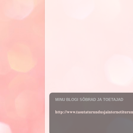
MINU BLOGI SÕBRAD JA TOETAJAD
http://www.tasutaturundusjainternetituru