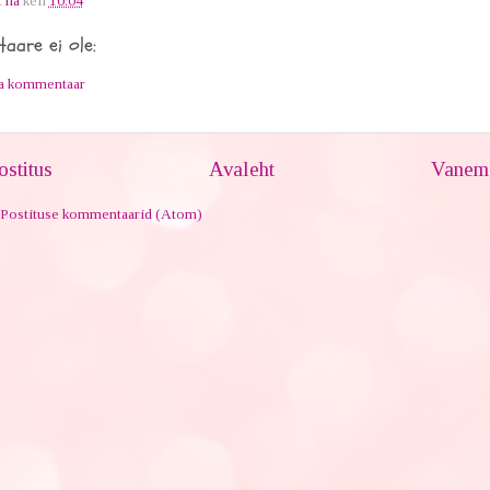
Tiia
kell
10:04
aare ei ole:
ta kommentaar
stitus
Avaleht
Vanem 
Postituse kommentaarid (Atom)