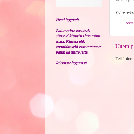
Postitaja:
Komment
Head lugejad!
Posti
Palun mitte kasutada
siinseid kirjutisi ilma minu
loata. Nimeta ehk
Uuem po
anonüümseid kommentaare
palun ka mitte jätta.
Tellimine:
Rõõmsat lugemist!