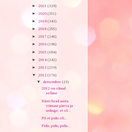
►
2021
(329)
►
2020
(311)
►
2019
(343)
►
2018
(255)
►
2017
(246)
►
2016
(196)
►
2015
(184)
►
2014
(242)
►
2013
(219)
▼
2012
(176)
▼
detsember
(23)
2012 on olnud
selline
Hästi head aasta
viimast päeva ja
uskuge, et ol...
PS et pidu oli...
Pidu, pidu, pidu...