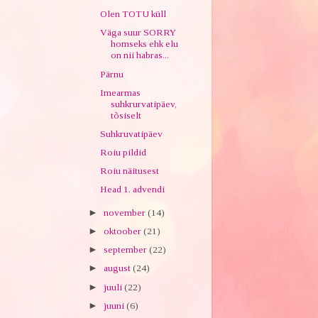
Olen TOTU küll
Väga suur SORRY
homseks ehk elu
on nii habras...
Pärnu
Imearmas
suhkrurvatipäev,
tõsiselt
Suhkruvatipäev
Roiu pildid
Roiu näitusest
Head 1. advendi
►
november
(14)
►
oktoober
(21)
►
september
(22)
►
august
(24)
►
juuli
(22)
►
juuni
(6)