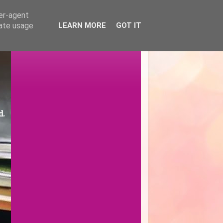
ser-agent
rate usage
LEARN MORE
GOT IT
d.