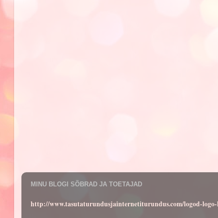
MINU BLOGI SÕBRAD JA TOETAJAD
http://www.tasutaturundusjainternetiturundus.com/logod-log