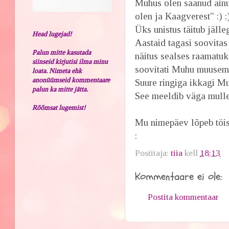
Muhus olen saanud ainul
olen ja Kaagverest" :) ;
Üks unistus täitub jälleg
Head lugejad!
Aastaid tagasi soovita
Palun mitte kasutada
näitus sealses raamatuk
siinseid kirjutisi ilma minu
soovitati Muhu muusemi
loata. Nimeta ehk
anonüümseid kommentaare
Suure ringiga ikkagi Muh
palun ka mitte jätta.
See meeldib väga mulle
Rõõmsat lugemist!
Mu nimepäev lõpeb töise
:
Postitaja:
tiia
kell
18:13
Kommentaare ei ole:
Postita kommentaar