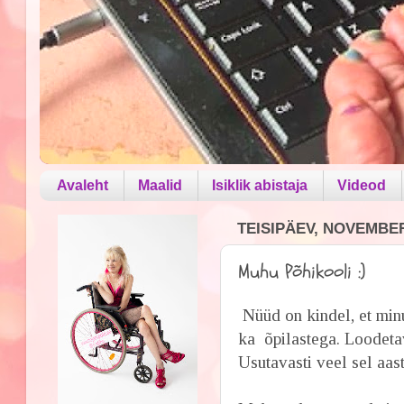
Avaleht
Maalid
Isiklik abistaja
Videod
TEISIPÄEV, NOVEMBER
Muhu Põhikooli :)
Nüüd on kindel, et min
ka õpilastega. Loodetav
Usutavasti veel sel aast