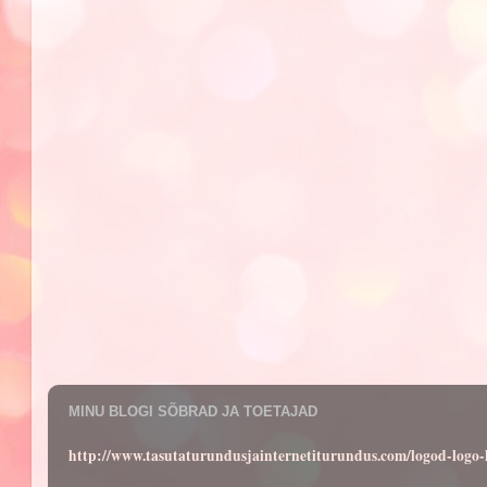
MINU BLOGI SÕBRAD JA TOETAJAD
http://www.tasutaturundusjainternetiturundus.com/logod-log