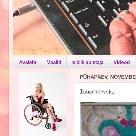
Avaleht
Maalid
Isiklik abistaja
Videod
PÜHAPÄEV, NOVEMBER
Isadepäevaks