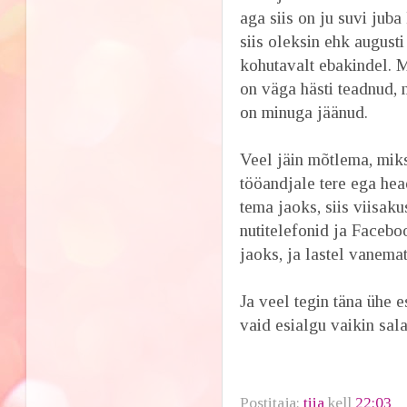
aga siis on ju suvi juba
siis oleksin ehk augusti
kohutavalt ebakindel. M
on väga hästi teadnud, 
on minuga jäänud.
Veel jäin mõtlema, mik
tööandjale tere ega head
tema jaoks, siis viisak
nutitelefonid ja Faceb
jaoks, ja lastel vanema
Ja veel tegin täna ühe 
vaid esialgu vaikin sala
Postitaja:
tiia
kell
22:03