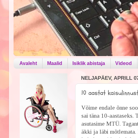
Avaleht
Maalid
Isiklik abistaja
Videod
NELJAPÄEV, APRILL 07
10 aastat kaisulinnus
Võime endale õnne soo
sai täna 10-aastaseks. 
asutasime MTÜ. Tagantj
äkki ja läbi mõtlemata. 