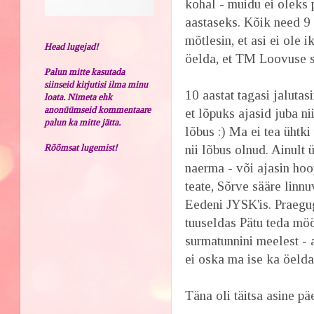
kohal - muidu ei oleks
aastaseks. Kõik need 9
mõtlesin, et asi ei ole
Head lugejad!
öelda, et TM Loovuse s
Palun mitte kasutada
siinseid kirjutisi ilma minu
10 aastat tagasi jalutasi
loata. Nimeta ehk
anonüümseid kommentaare
et lõpuks ajasid juba ni
palun ka mitte jätta.
lõbus :) Ma ei tea ühtki
Rõõmsat lugemist!
nii lõbus olnud. Ainult
naerma - või ajasin hoo
teate, Sõrve sääre linn
Eedeni JYSK'is. Praegugi
tuuseldas Pätu teda möö
surmatunnini meelest - 
ei oska ma ise ka öelda.
Täna oli täitsa asine pä