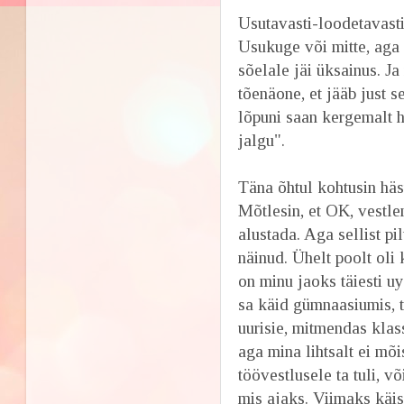
Usutavasti-loodetavasti 
Usukuge või mitte, aga 
sõelale jäi üksainus. Ja
tõenäone, et jääb just 
lõpuni saan kergemalt hi
jalgu".
Täna õhtul kohtusin häs
Mõtlesin, et OK, vestlem
alustada. Aga sellist p
näinud. Ühelt poolt oli 
on minu jaoks täiesti uy
sa käid gümnaasiumis, tu
uurisie, mitmendas klas
aga mina lihtsalt ei mõi
töövestlusele ta tuli, võ
mis ajaks. Viimaks käis