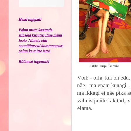
Head lugejad!
Palun mitte kasutada
siinseid kirjutisi ilma minu
loata. Nimeta ehk
anonüümseid kommentaare
palun ka mitte jätta.
Rõõmsat lugemist!
Pildiallkirja lisamine
Võib - olla, kui on edu,
näe ma enam kunagi... 
ma ikkagi ei näe pika a
valmis ja üle lakitud, s
elama.