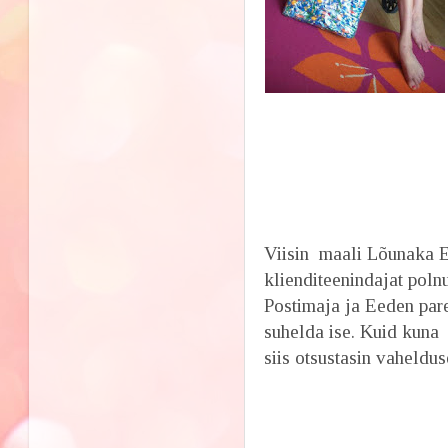
Viisin maali Lõunaka Ees
klienditeenindajat poln
Postimaja ja Eeden par
suhelda ise. Kuid kuna 
siis otsustasin vahel