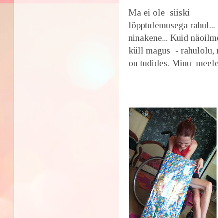
Ma ei ole siiski
lõpptulemusega rahul...
ninakene... Kuid näoil
küll magus - rahulolu
on tudides. Minu meele