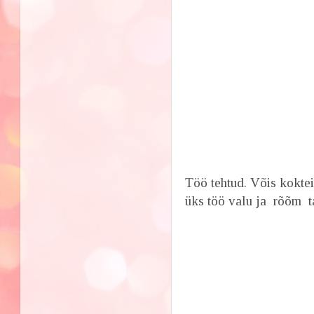
Töö tehtud. Võis koktei
üks töö valu ja rõõm t