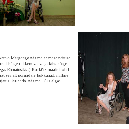
bistaja Margotiga nägime esimese näituse
isel kõige rohkem vaeva ja läks kõige
ga. Ehmatustki. :) Kui kõik maalid olid
ist seinalt põrandale kukkunud, milline
jatus, kui seda nägime... Siis algas