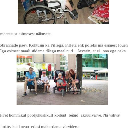
meenutust esimesest näitusest.
sõbrannade päev. Kohtusin ka Pillega. Pilleta ehk poleks ma esimest lõuen
Ega esimest maali südame täiega maalinud.... Arvasin, et ei saa ega oska..
 Piret hommikul pooljuhuslikult kodunt leitud akrüülvärve. Nii vahva!
i mitte, kuid pean edasi mäkerdama värvidega.