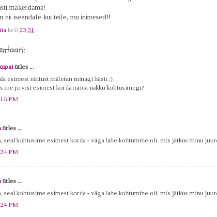
ästi mäkerdama!
 nii iseendale kui teile, mu inimesed!!
iia
kell
23:31
ntaari:
kupai
ütles ...
da esimest näitust mäletan minagi hästi :)
is me ju vist esimest korda näost näkku kohtusimegi?
:16 PM
a
ütles ...
h, seal kohtusime esimest korda - väga lahe kohtumine oli, mis jätkus minu juure
:24 PM
a
ütles ...
h, seal kohtusime esimest korda - väga lahe kohtumine oli, mis jätkus minu juure
:24 PM