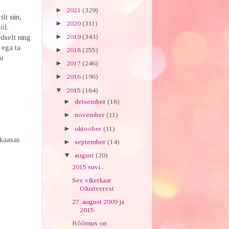
►
2021
(329)
lt siin,
►
2020
(311)
öl.
►
2019
(343)
dselt ning
 ega ta
►
2018
(255)
du
►
2017
(246)
►
2016
(196)
▼
2015
(184)
►
detsember
(18)
►
november
(11)
►
oktoober
(11)
 kaasas
►
september
(14)
▼
august
(20)
2015 suvi...
See vikerkaar
Olustverest
27. august 2009 ja
2015
Rõõmus on