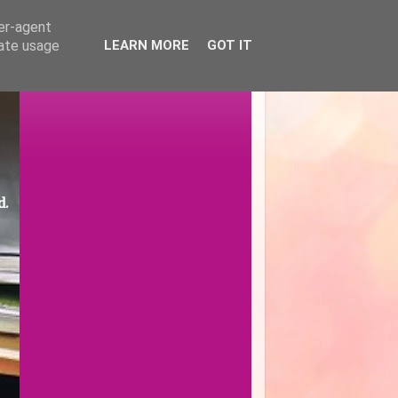
ser-agent
rate usage
LEARN MORE
GOT IT
d.