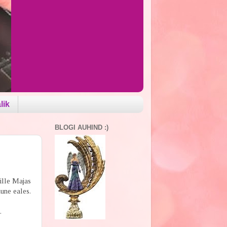
lik
BLOGI AUHIND :)
Lille Majas
une eales.
t.