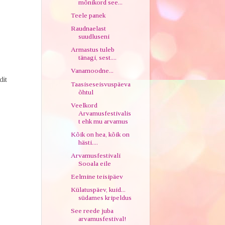
mõnikord see...
Teele panek
Raudnaelast
suudluseni
Armastus tuleb
tänagi, sest....
Vanamoodne...
dit
Taasiseseisvuspäeva
.
õhtul
Veelkord
Arvamusfestivalis
t ehk mu arvamus
Kõik on hea, kõik on
hästi....
Arvamusfestivali
Sooala eile
Eelmine teisipäev
Külatuspäev, kuid...
südames kripeldus
See reede juba
arvamusfestival!