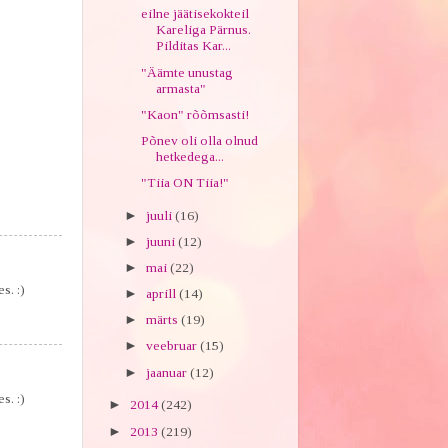
eilne jäätisekokteil
Kareliga Pärnus.
Pilditas Kar...
"Äämte unustag
armasta"
"Kaon" rõõmsasti!
Põnev oli olla olnud
hetkedega...
"Tiia ON Tiia!"
►
juuli
(16)
►
juuni
(12)
►
mai
(22)
s. :)
►
aprill
(14)
►
märts
(19)
►
veebruar
(15)
►
jaanuar
(12)
s. :)
►
2014
(242)
►
2013
(219)