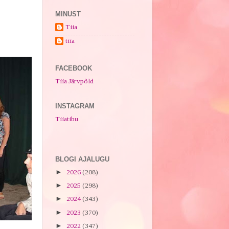
MINUST
Tiia
tiia
FACEBOOK
Tiia Järvpõld
INSTAGRAM
Tiiatibu
BLOGI AJALUGU
►
2026
(208)
►
2025
(298)
►
2024
(343)
►
2023
(370)
►
2022
(347)