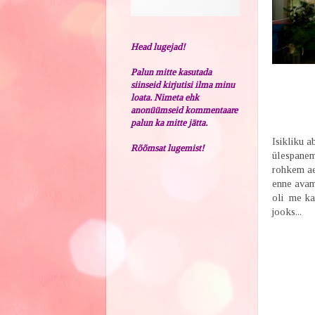
Head lugejad!
Palun mitte kasutada
siinseid kirjutisi ilma minu
loata. Nimeta ehk
anonüümseid kommentaare
palun ka mitte jätta.
Isikliku a
Rõõmsat lugemist!
ülespanem
rohkem ae
enne avam
oli me kar
jooks...