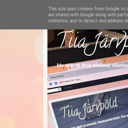
This site uses cookies from Google to de
are shared with Google along with perfo
statistics, and to detect and address a
Tiia Järv
Mu süda särab ja armastab vikerkaar