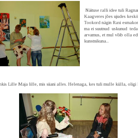
Näituse ralli idee tuli Ragnari
Kaagveres jões ujudes keskö
Tookord nägin Raxi esmakor
ma ei suutnud uskunud teda
arvamus, et mul võib olla e
kunstnikuna...
kis Lille Maja lille, mis siiani alles. Helenaga, kes tuli mulle külla, oligi