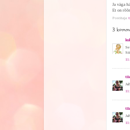
Ja väga h
Et on rõõm
Postitaja:
t
3 komme
ku
Se
Si
11
tii
Ja
11
tii
Ja
11