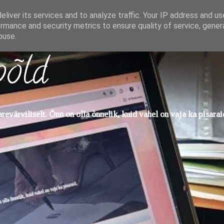
liver its services and to analyze traffic. Your IP address and u
rmance and security metrics to ensure quality of service, gene
buse.
põld
evärviliselt. Õnn on olla õnnelik, kuid vahel on vaja ka pisarai