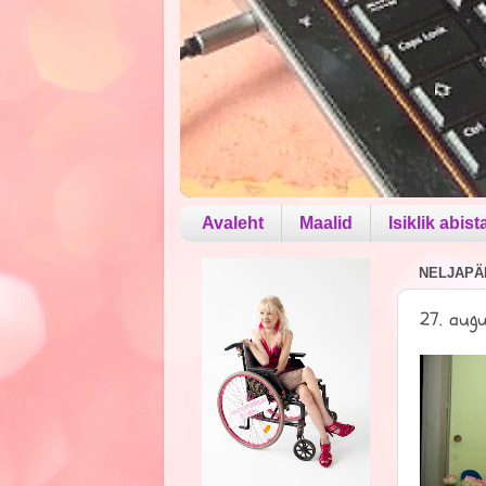
Avaleht
Maalid
Isiklik abist
NELJAPÄE
27. augu