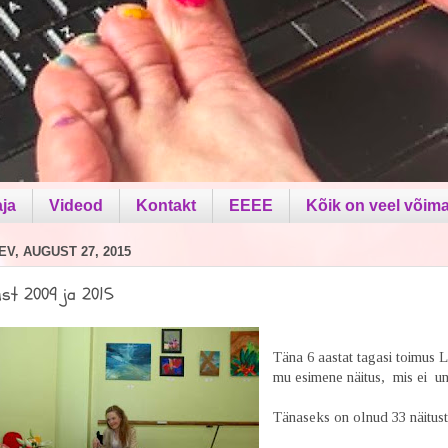
aja
Videod
Kontakt
EEEE
Kõik on veel võima
V, AUGUST 27, 2015
st 2009 ja 2015
Täna 6 aastat tagasi toimus 
mu esimene näitus, mis ei un
Tänaseks on olnud 33 näitus