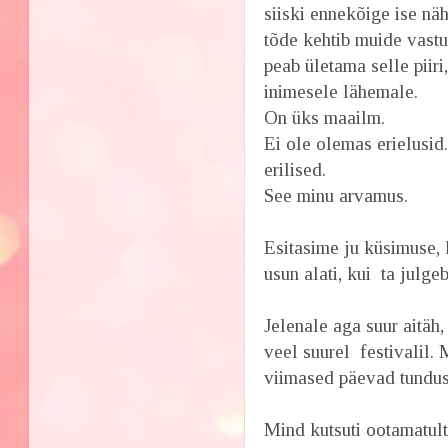
siiski ennekõige ise näh
tõde kehtib muide vastu
peab ületama selle piiri
inimesele lähemale.
On üks maailm.
Ei ole olemas erielusid
erilised.
See minu arvamus.
Esitasime ju küsimuse,
usun alati, kui ta julgeb
Jelenale aga suur aitäh,
veel suurel festivalil. 
viimased päevad tundus 
Mind kutsuti ootamatult 