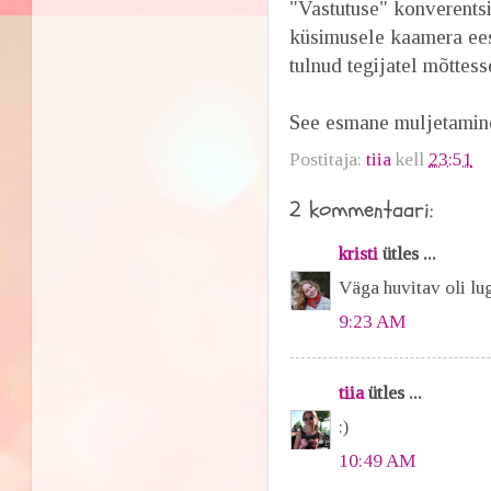
"Vastutuse" konverentsi
küsimusele kaamera ees
tulnud tegijatel mõttes
See esmane muljetamine
Postitaja:
tiia
kell
23:51
2 kommentaari:
kristi
ütles ...
Väga huvitav oli luge
9:23 AM
tiia
ütles ...
:)
10:49 AM