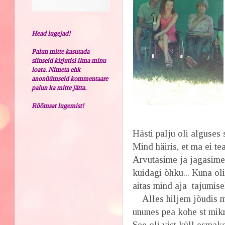
Head lugejad!
Palun mitte kasutada
siinseid kirjutisi ilma minu
loata. Nimeta ehk
anonüümseid kommentaare
palun ka mitte jätta.
Rõõmsat lugemist!
Hästi palju oli alguses 
Mind häiris, et ma ei t
Arvutasime ja jagasime
kuidagi õhku... Kuna ol
aitas mind aja tajumisel
Alles hiljem jõudis mu
ununes pea kohe st mikr
See oli vist küll esmak