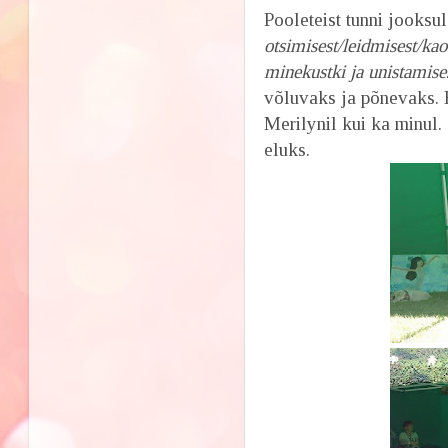
Pooleteist tunni jooks
otsimisest/leidmisest/kao
minekustki ja unistamise
võluvaks ja põnevaks. H
Merilynil kui ka minul.
eluks.