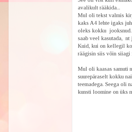
avalikult rääkida...
Mul oli tekst valmis ki
kaks A4 lehte igaks ju
oleks kokku jooksnud...
saab veel kasutada, nt 
Kuid, kui on kellegil k
räägisin siis võin siiagi
Mul oli kaasas samuti 
suurepäraselt kokku na
teemadega. Seega oli na
kunsti loomine on üks m