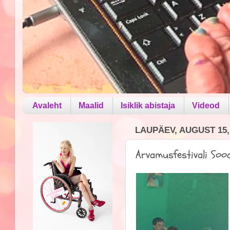
Avaleht
Maalid
Isiklik abistaja
Videod
LAUPÄEV, AUGUST 15,
Arvamusfestivali Sooa