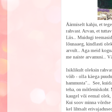
Äärmiselt kahju, et teg
rahvast. Arvan, et tutta
Liis... Muidugi teemasi
lõunaaeg, kindlasti ole
arvult... Aga meid kogu
me naiste arvamusi... V
Isiklikult oleksin rahv
võib - olla käega puudut
hammusta"... See, kuid
teha, on mõtlemiskoht.
kaugel või eemal olek, s
Kui soov minna võrdse 
kel lihtsalt erivajadus