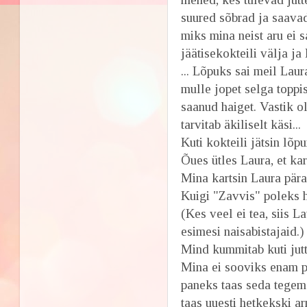
suured sõbrad ja saavad
miks mina neist aru ei s
jäätisekokteili välja ja
... Lõpuks sai meil Lau
mulle jopet selga toppi
saanud haiget. Vastik ol
tarvitab äkiliselt käsi...
Kuti kokteili jätsin lõpu
Õues ütles Laura, et kar
Mina kartsin Laura pära
Kuigi "Zavvis" poleks h
(Kes veel ei tea, siis L
esimesi naisabistajaid.)
Mind kummitab kuti jutt, 
Mina ei sooviks enam pu
paneks taas seda tegema
taas uuesti hetkekski ar