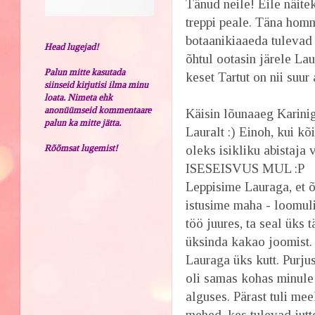
Tänud neile! Eile näitek
treppi peale. Täna homm
botaanikiaaeda tulevad 
Head lugejad!
õhtul ootasin järele Laur
Palun mitte kasutada
keset Tartut on nii suur
siinseid kirjutisi ilma minu
loata. Nimeta ehk
anonüümseid kommentaare
Käisin lõunaaeg Karinig
palun ka mitte jätta.
Lauralt :) Einoh, kui kõ
Rõõmsat lugemist!
oleks isikliku abista
ISESEISVUS MUL :P
Leppisime Lauraga, et õ
istusime maha - loomuli
töö juures, ta seal üks 
üksinda kakao joomist. 
Lauraga üks kutt. Purju
oli samas kohas minule v
alguses. Pärast tuli me
mehed, kes tulevad jut