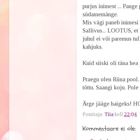
purjus inimest ... Pange 
südamemänge.
Mis vägi paneb inimesi 
Sallivus... LOOTUS, et 
juhul ei või paremus tu
kahjuks.
Kuid siiski oli täna hea
Praegu olen Riina pool.
tõttu. Saangi koju. Pol
Ärge jääge haigeks! 
Postitaja:
Tiia
kell
22:04
Kommentaare ei ole: