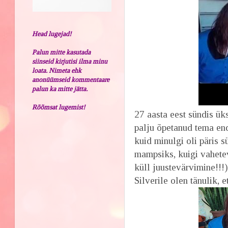
Head lugejad!
Palun mitte kasutada
siinseid kirjutisi ilma minu
loata. Nimeta ehk
anonüümseid kommentaare
palun ka mitte jätta.
Rõõmsat lugemist!
27 aasta eest sündis üks
palju õpetanud tema en
kuid minulgi oli päris 
mampsiks, kuigi vahetev
küll juustevärvimine!!!)
Silverile olen tänulik, et