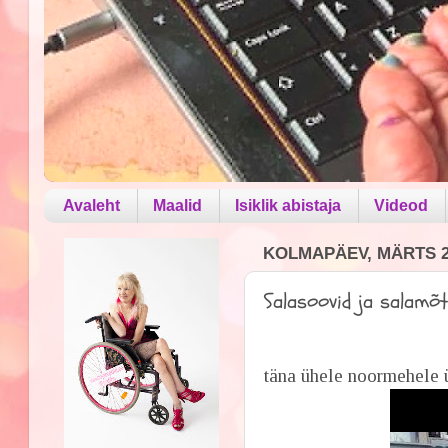
Avaleht
Maalid
Isiklik abistaja
Videod
KOLMAPÄEV, MÄRTS 27
Salasoovid ja salamõ
täna ühele noormehele