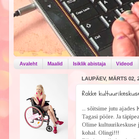
Avaleht
Maalid
Isiklik abistaja
Videod
LAUPÄEV, MÄRTS 02, 
Rakke kultuurikeskuses
... sõitsime jutu ajade
Tagasi pööre. Ja täpipe
Olime kultuurikeskuse 
kohal. Olingi!!!