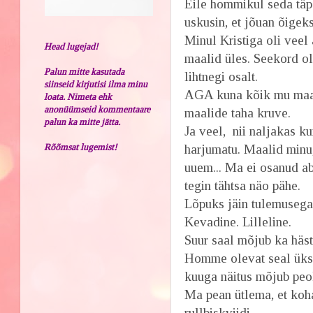
Eile hommikul seda täps
uskusin, et jõuan õigek
Minul Kristiga oli veel
Head lugejad!
maalid üles. Seekord oli
Palun mitte kasutada
lihtnegi osalt.
siinseid kirjutisi ilma minu
AGA kuna kõik mu maali
loata. Nimeta ehk
anonüümseid kommentaare
maalide taha kruve.
palun ka mitte jätta.
Ja veel, nii naljakas ku
Rõõmsat lugemist!
harjumatu. Maalid minu, 
uuem... Ma ei osanud abs
tegin tähtsa näo pähe.
Lõpuks jäin tulemusega
Kevadine. Lilleline.
Suur saal mõjub ka häst
Homme olevat seal üks s
kuuga näitus mõjub peo
Ma pean ütlema, et koha
rullbiskviidi.