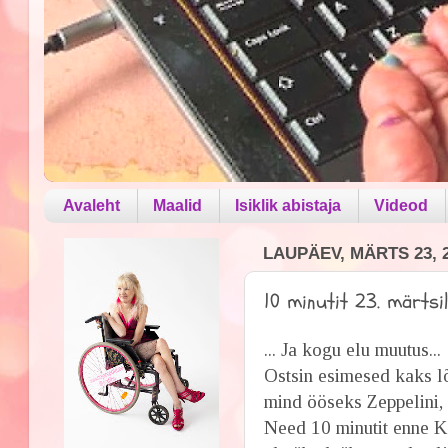
Avaleht
Maalid
Isiklik abistaja
Videod
LAUPÄEV, MÄRTS 23, 
10 minutit 23. märtsi
... Ja kogu elu muutus...
Ostsin esimesed kaks lõu
mind ööseks Zeppelini,
Need 10 minutit enne K