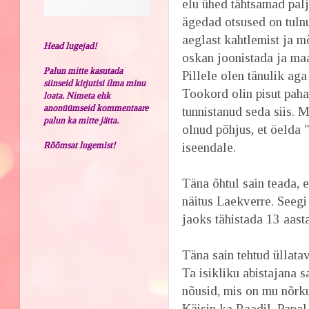
elu ühed tähtsamad pal
ägedad otsused on tulnu
aeglast kahtlemist ja m
Head lugejad!
oskan joonistada ja maa
Palun mitte kasutada
Pillele olen tänulik aga
siinseid kirjutisi ilma minu
Tookord olin pisut paha
loata. Nimeta ehk
anonüümseid kommentaare
tunnistanud seda siis. M
palun ka mitte jätta.
olnud põhjus, et öelda 
Rõõmsat lugemist!
iseendale.
Täna õhtul sain teada, 
näitus Laekverre. Seegi
jaoks tähistada 13 aasta
Täna sain tehtud üllata
Ta isikliku abistajana s
nõusid, mis on mu nõrk
Käisin ka Raadil. Papa