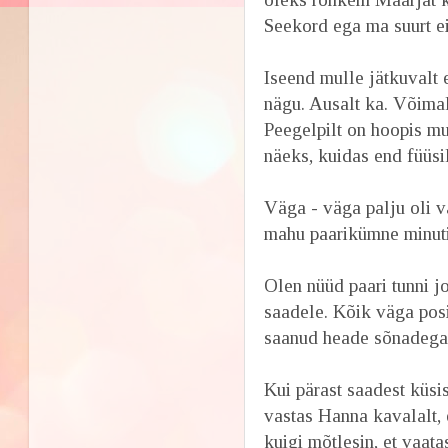
Seekord ega ma suurt e
Iseend mulle jätkuvalt e
nägu. Ausalt ka. Võimal
Peegelpilt on hoopis muu
näeks, kuidas end füüsil
Väga - väga palju oli v
mahu paarikümne minuti
Olen nüüd paari tunni 
saadele. Kõik väga pos
saanud heade sõnadega
Kui pärast saadest küsis
vastas Hanna kavalalt, e
kuigi mõtlesin, et vaat