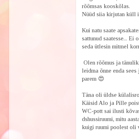
rõõmsas kooskõlas.
Nüüd siia kirjutan küll
Kui natu saate apsakates
sattunud saatesse... Ei
seda ütlesin mitmel korr
Olen rõõmus ja tänulik
leidma õnne enda sees j
parem 😍
Täna oli üldse külalisr
Käisid Alo ja Pille pois
WC-pott sai ilusti kõva
dshussiruumi, mitu aast
kuigi ruumi poolest oli