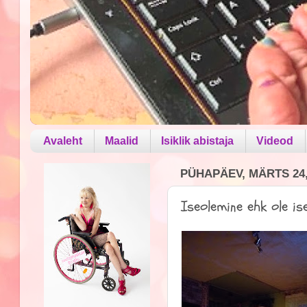
Avaleht
Maalid
Isiklik abistaja
Videod
PÜHAPÄEV, MÄRTS 24,
Iseolemine ehk ole is