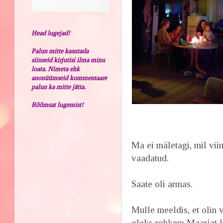
Head lugejad!
Palun mitte kasutada
siinseid kirjutisi ilma minu
loata. Nimeta ehk
anonüümseid kommentaare
palun ka mitte jätta.
Rõõmsat lugemist!
Ma ei mäletagi, mil viim
vaadatud.
Saate oli armas.
Mulle meeldis, et olin 
oleks rohkem Maarjat kui