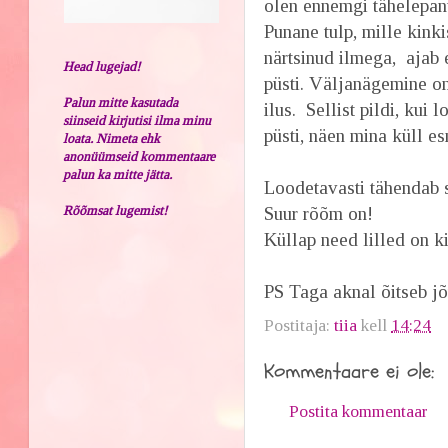
olen ennemgi tähelepan
Punane tulp, mille kink
närtsinud ilmega, ajab 
Head lugejad!
püsti. Väljanägemine on
Palun mitte kasutada
ilus. Sellist pildi, kui 
siinseid kirjutisi ilma minu
püsti, näen mina küll 
loata. Nimeta ehk
anonüümseid kommentaare
palun ka mitte jätta.
Loodetavasti tähendab 
Rõõmsat lugemist!
Suur rõõm on!
Küllap need lilled on k
PS Taga aknal õitseb jõu
Postitaja:
tiia
kell
14:24
Kommentaare ei ole:
Postita kommentaar