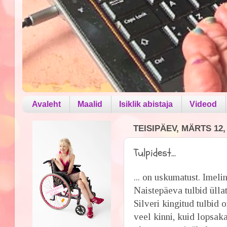
Avaleht
Maalid
Isiklik abistaja
Videod
TEISIPÄEV, MÄRTS 12,
Tulpidest...
... on uskumatust. Imeli
Naistepäeva tulbid ülla
Silveri kingitud tulbid
veel kinni, kuid lopsak