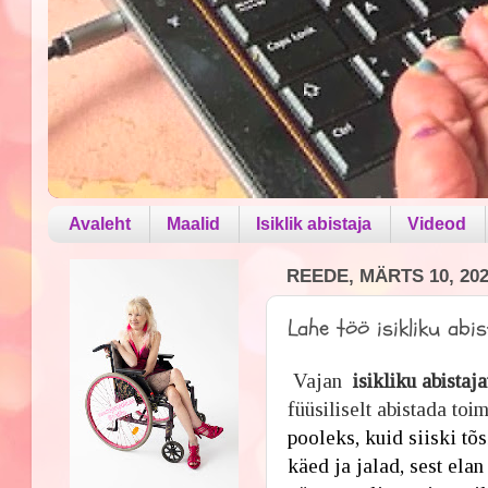
Avaleht
Maalid
Isiklik abistaja
Videod
REEDE, MÄRTS 10, 20
Lahe töö isikliku abis
Vajan
isikliku abistaja
füüsiliselt abistada toi
pooleks, kuid siiski tõs
käed ja jalad, sest elan