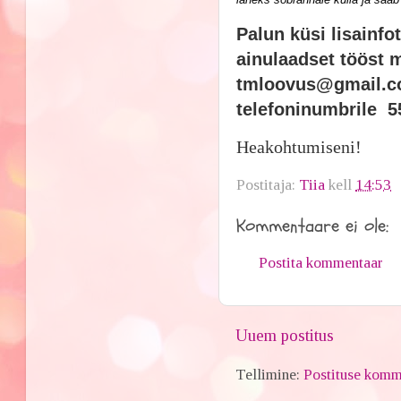
Palun küsi lisainfot
ainulaadset tööst m
tmloovus@gmail.com
telefoninumbrile 5
Heakohtumiseni!
Postitaja:
Tiia
kell
14:53
Kommentaare ei ole:
Postita kommentaar
Uuem postitus
Tellimine:
Postituse komm