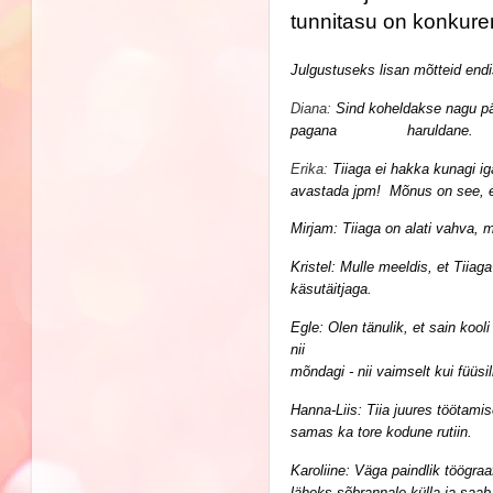
tunnitasu on konkuren
Julgustuseks lisan mõtteid endi
Diana:
Sind koheldakse nagu pä
pagana haruldane.
Erika:
Tiiaga ei hakka kunagi ig
avastada jpm! Mõnus on see, et 
Mirjam:
Tiiaga on alati vahva, ma
Kristel: M
ulle meeldis, et Tiiag
käsutäitjaga.
Egle:
Olen tänulik, et sain kool
nii                                        
mõndagi - nii vaimselt kui füüsil
Hanna-Liis: Tiia
 juures töötamis
samas ka tore kodune rutiin. 
Karoliine: 
Väga paindlik töögraaf
läheks sõbrannale külla ja saab