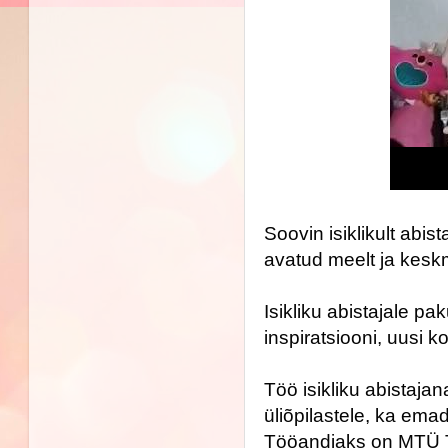
Soovin isiklikult abis
avatud meelt ja keskmi
Isikliku abistajale p
Töö isikliku abistajan
üliõpilastele, ka emad
Tööandjaks on MTÜ T