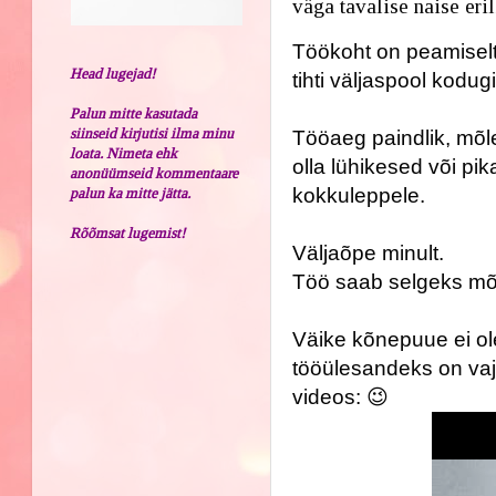
väga tavalise naise eril
Töökoht on peamiselt
Head lugejad!
tihti väljaspool kodugi
Palun mitte kasutada
siinseid kirjutisi ilma minu
Tööaeg paindlik, mõl
loata. Nimeta ehk
olla lühikesed või pik
anonüümseid kommentaare
kokkuleppele. 
palun ka mitte jätta.
Rõõmsat lugemist!
Väljaõpe minult. 
Töö saab selgeks m
Väike kõnepuue ei ole 
tööülesandeks on vaj
videos: 😉