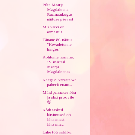
Pilte Maarja-
Magdaleena
Raamatukogus
näituse päevast
Mis värvi on
armastus
Tänane 80. näitus
"Kevadetunne
hinges"
Kohtume homme,
15. märtsil
Maarja-
Magdaleenas
Keegi ei varasta wc-
paberit enam...
Mind pannakse ikka
ja alati proovile
🙂
Kõik rasked
küsimused on
lihtsamast
lihtsamad
Lahe töö isikliku