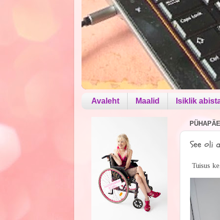
Avaleht
Maalid
Isiklik abist
PÜHAPÄEV
See oli 
Tuisus ke