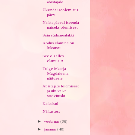
abistajale
Üksinda iseolemist 1
päev
Naistepäeval iseenda
naiseks olemisest
Sain südameatakki
Kodus elamine on
luksus!!!
See oli alles
elamus!!!
Tulge Maarja -
Magdaleena
näitusele
Abistajate leidmisest
ja üks väike
soovituski
Kaisukad
Näitustest
►
veebruar
(36)
►
jaanuar
(40)