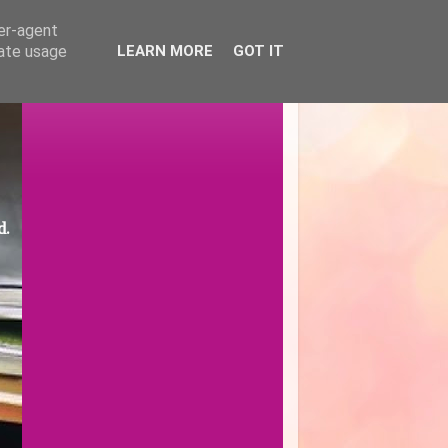
ser-agent
rate usage
LEARN MORE
GOT IT
d.