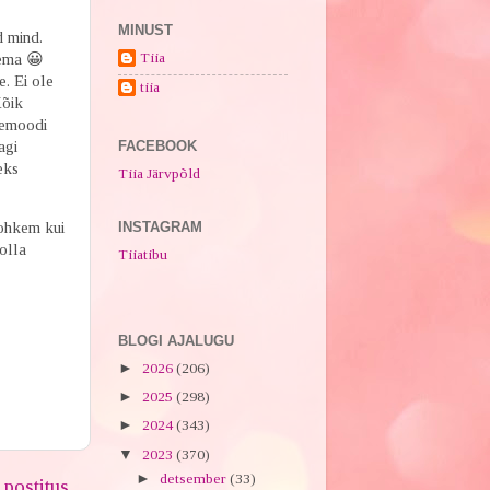
MINUST
d mind.
Tiia
aema 😀
. Ei ole
tiia
Kõik
temoodi
agi
FACEBOOK
eks
Tiia Järvpõld
INSTAGRAM
rohkem kui
olla
Tiiatibu
BLOGI AJALUGU
►
2026
(206)
►
2025
(298)
►
2024
(343)
▼
2023
(370)
►
detsember
(33)
postitus