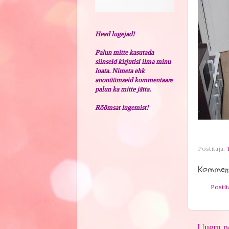
Head lugejad!
Palun mitte kasutada
siinseid kirjutisi ilma minu
loata. Nimeta ehk
anonüümseid kommentaare
palun ka mitte jätta.
Rõõmsat lugemist!
Postitaja:
Komment
Posti
Uuem po