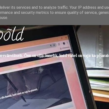
liver its services and to analyze traffic. Your IP address and u
rmance and security metrics to ensure quality of service, gene
buse.
põld
evärviliselt. Õnn on olla õnnelik, kuid vahel on vaja ka pisarai