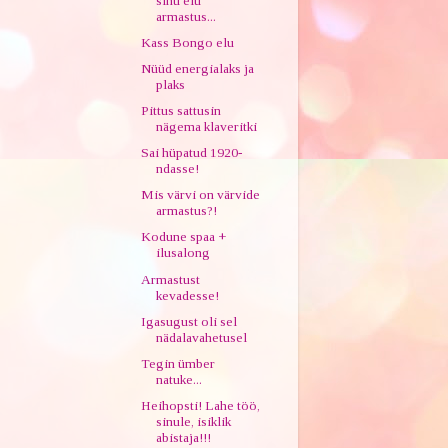
sinu elu
armastus...
Kass Bongo elu
Nüüd energialaks ja
plaks
Pittus sattusin
nägema klaveritki
Sai hüpatud 1920-
ndasse!
Mis värvi on värvide
armastus?!
Kodune spaa +
ilusalong
Armastust
kevadesse!
Igasugust oli sel
nädalavahetusel
Tegin ümber
natuke...
Heihopsti! Lahe töö,
sinule, isiklik
abistaja!!!