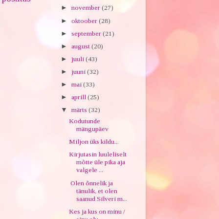
►
november
(27)
►
oktoober
(28)
►
september
(21)
►
august
(20)
►
juuli
(43)
►
juuni
(32)
►
mai
(33)
►
aprill
(25)
▼
märts
(32)
Kodutunde
mängupäev
Miljon üks kildu...
Kirjutasin luuleliselt
mõtte üle pika aja
valgele ...
Olen õnnelik ja
tänulik, et olen
saanud Silveri m...
Kes ja kus on minu /