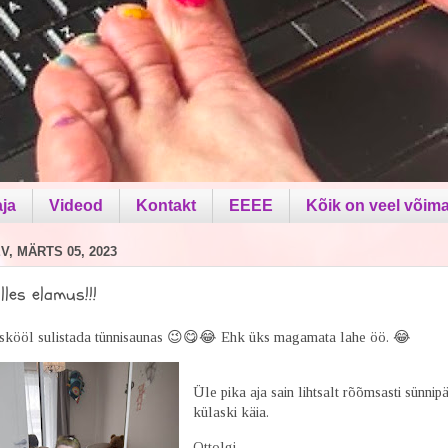
aja
Videod
Kontakt
EEEE
Kõik on veel võima
, MÄRTS 05, 2023
alles elamus!!!
skööl sulistada tünnisaunas 😉😋😂 Ehk üks magamata lahe öö. 😂
Üle pika aja sain lihtsalt rõõmsasti sünnip
külaski käia.
Ottolgi.