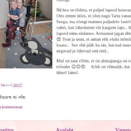
Nii hea on tõdeta, et paljud lapsed hoiava
Otto emme ütles, et olen nagu Tartu van
Seega, ma olengi mamma paljudele lastele
vahet, kas lähedasem või kaugem laps... 
lapsed minu südames. Armastust jagan üh
😍 Tean ja usun, et annan ehk eluks mõnd
kaasa... See ehk jääb ka siis, kui nad suur
sirguvad ja lähevad omi teid...
Mul on suur rõõm, et on abistajatega on 
töösuhe 😉😊😍
Kõik on võimalik, kui 
ühisel lainel.
Tiia
kell
20:17
aare ei ole:
ta kommentaar
stitus
Avaleht
Vanem 