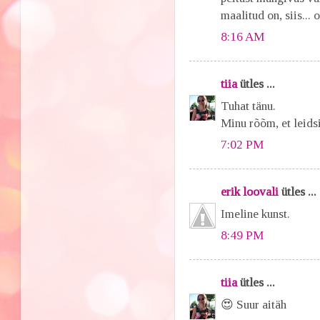
maalitud on, siis...
8:16 AM
tiia
ütles ...
Tuhat tänu.
Minu rõõm, et leidsi
7:02 PM
erik loovali
ütles ...
Imeline kunst.
8:49 PM
tiia
ütles ...
😍 Suur aitäh