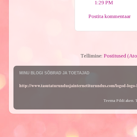
1:29 PM
Postita kommentaar
Tellimine:
Postitused (At
MINU BLOGI SÕBRAD JA TOETAJAD
http://www.tasutaturundusjainternetiturundus.com/logod-log
Teema Pildi aken. 