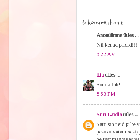
6 kommentaari:
Anonüümne ütles ...
Nii kenad pildid!!!
8:22 AM
tiia
ütles ...
Suur aitäh!
8:53 PM
Siiri Laidla
ütles ...
Sattusin neid pilte 
pesukuivatamisest) 
peitust mängivas va