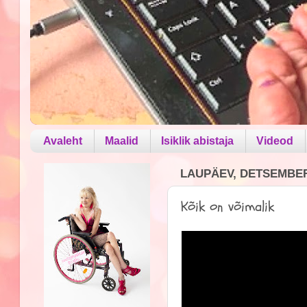
Avaleht
Maalid
Isiklik abistaja
Videod
LAUPÄEV, DETSEMBER 
Kõik on võimalik