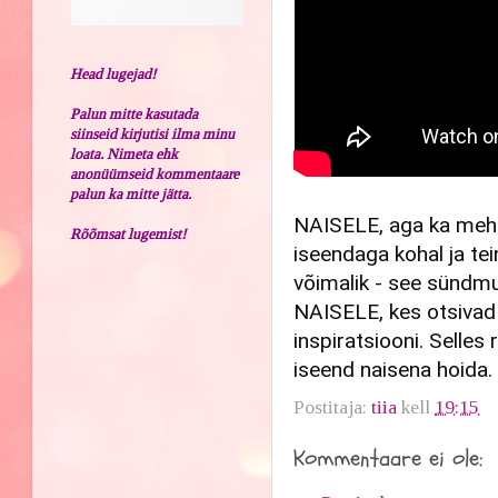
Head lugejad!
Palun mitte kasutada
siinseid kirjutisi ilma minu
loata. Nimeta ehk
anonüümseid kommentaare
palun ka mitte jätta.
NAISELE, aga ka mehel
Rõõmsat lugemist!
iseendaga kohal ja te
võimalik - see sündmus
NAISELE, kes otsivad 
inspiratsiooni. Selles
iseend naisena hoida.
Postitaja:
tiia
kell
19:15
Kommentaare ei ole: