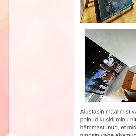
Alustasin maalimist v
polnud kuskil minu ni
hämmastunud, et mida 
tundsin vähe ebamuga