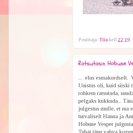
Postitaja:
Tiia
kell
22:19
Ratsutasin Hobuse V
... elus esmakordselt.
V
Unistus oli, kuid siiski
rohkem ratsutada, suud
pelgaks kukkuda... Täna
julgestus mulle, et ma e
turvaliselt Hanna ja An
Hobune Vesper julgust
Tuhat tänu vahva koge