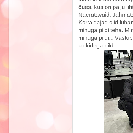
õues, kus on palju lih
Naeratavaid. Jahmat
Korraldajad olid lub
minuga pildi teha. Mi
minuga pildi... Vastup
kõikidega pildi.