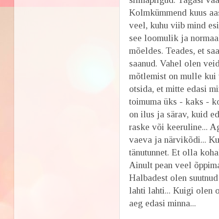
Kolmkümmend kuus aastat
veel, kuhu viib mind es
see loomulik ja normaa
mõeldes. Teades, et sa
saanud. Vahel olen veid
mõtlemist on mulle kui 
otsida, et mitte edasi 
toimuma üks - kaks - k
on ilus ja särav, kuid ed
raske või keeruline... Ag
vaeva ja närvikõdi... K
tänutunnet. Et olla koha
Ainult pean veel õppim
Halbadest olen suutnud 
lahti lahti... Kuigi ole
aeg edasi minna...