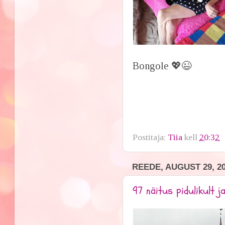
Bongole 💖😉
Postitaja:
Tiia
kell
20:32
REEDE, AUGUST 29, 2
97 näitus pidulikult j