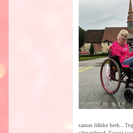
samas lühike hetk... Te
silmapilgud. Tagasi vaa