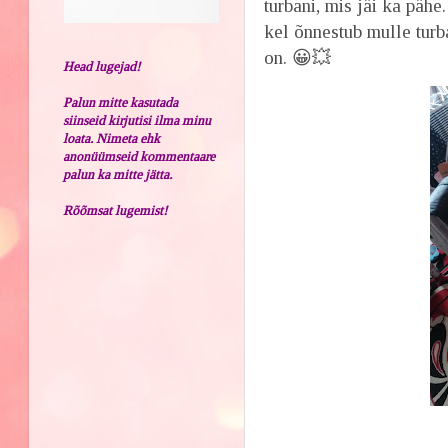
turbani, mis jäi ka pähe
kel õnnestub mulle turba
on. 😀💥
Head lugejad!
Palun mitte kasutada
siinseid kirjutisi ilma minu
loata. Nimeta ehk
anonüümseid kommentaare
palun ka mitte jätta.
Rõõmsat lugemist!