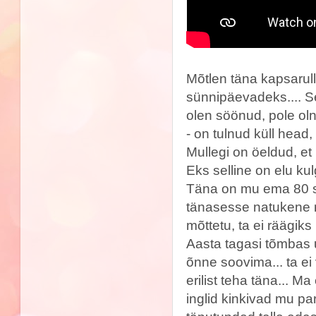
Mõtlen täna kapsarul
sünnipäevadeks.... Se
olen söönud, pole oln
- on tulnud küll head
Mullegi on öeldud, et 
Eks selline on elu ku
Täna on mu ema 80 sü
tänasesse natukene r
mõttetu, ta ei räägiks
Aasta tagasi tõmbas u
õnne soovima... ta ei v
erilist teha täna... M
inglid kinkivad mu p