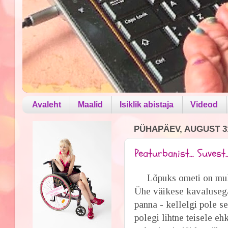
Avaleht
Maalid
Isiklik abistaja
Videod
PÜHAPÄEV, AUGUST 31
Peaturbanist... Suvest..
Lõpuks ometi on mul t
Ühe väikese kavalusega
panna - kellelgi pole se
polegi lihtne teisele eh