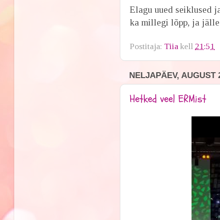
Elagu uued seiklused ja
ka millegi lõpp, ja jäll
Postitaja:
Tiia
kell
21:51
NELJAPÄEV, AUGUST 2
Hetked veel ERMist