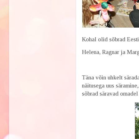
Kohal olid sõbrad Eest
Helena, Ragnar ja Margo
Täna võin uhkelt särada
näitusega uus säramine,
sõbrad säravad omadel 