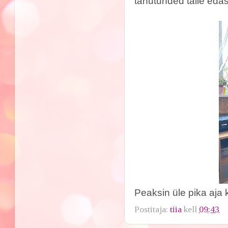
tänutunded talle edasi
Peaksin üle pika aja 
Postitaja:
tiia
kell
09:43