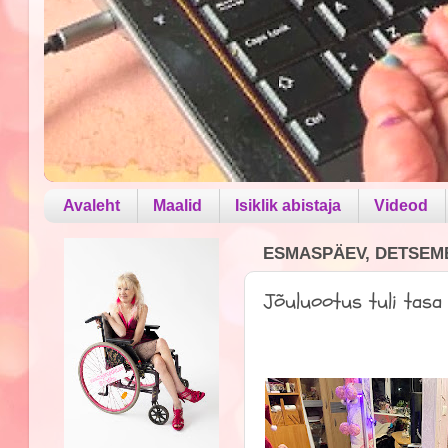
Avaleht
Maalid
Isiklik abistaja
Videod
ESMASPÄEV, DETSEMB
Jõuluootus tuli tasa t