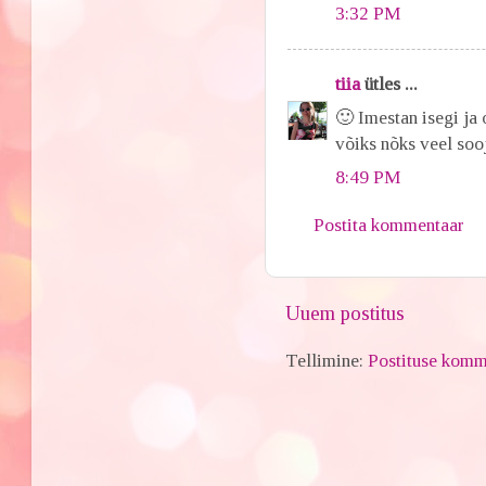
3:32 PM
tiia
ütles ...
🙂 Imestan isegi ja 
võiks nõks veel sooj
8:49 PM
Postita kommentaar
Uuem postitus
Tellimine:
Postituse komm