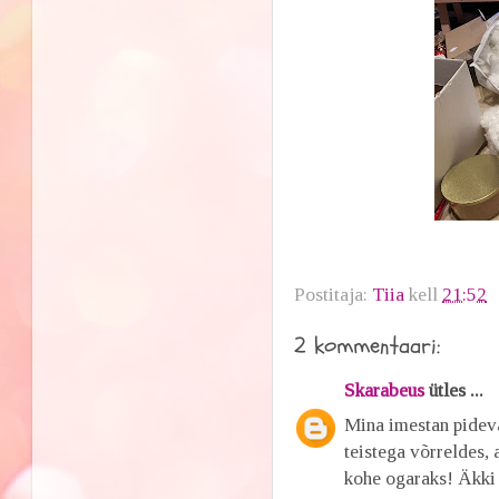
Postitaja:
Tiia
kell
21:52
2 kommentaari:
Skarabeus
ütles ...
Mina imestan pideva
teistega võrreldes, 
kohe ogaraks! Äkki 