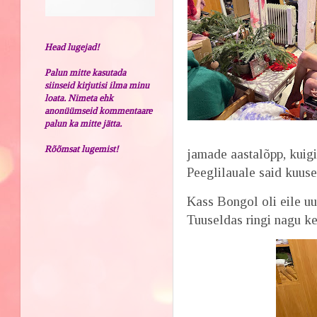
Head lugejad!
Palun mitte kasutada
siinseid kirjutisi ilma minu
loata. Nimeta ehk
anonüümseid kommentaare
palun ka mitte jätta.
Rõõmsat lugemist!
jamade aastalõpp, kuigi
Peeglilauale said kuu
Kass Bongol oli eile uu
Tuuseldas ringi nagu ke