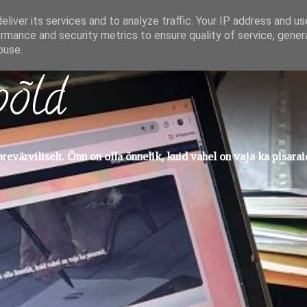
liver its services and to analyze traffic. Your IP address and u
rmance and security metrics to ensure quality of service, gene
buse.
põld
evärviliselt. Õnn on olla õnnelik, kuid vahel on vaja ka pisarai