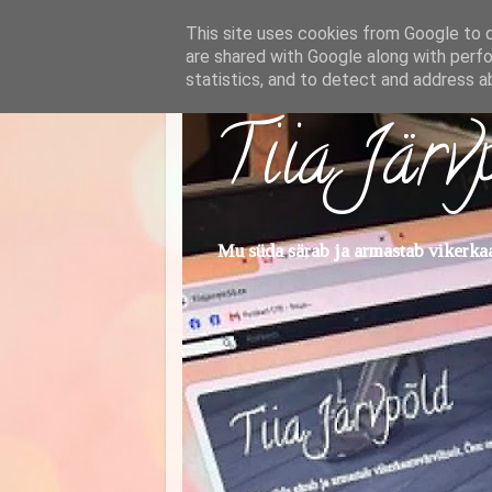
This site uses cookies from Google to de
are shared with Google along with perfo
statistics, and to detect and address a
Tiia Järv
Mu süda särab ja armastab vikerkaar