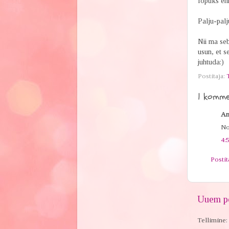
lõpuks enn
Palju-palj
Nii ma seb
usun, et s
juhtuda:)
Postitaja:
1 komme
An
No
4:
Posti
Uuem po
Tellimine: