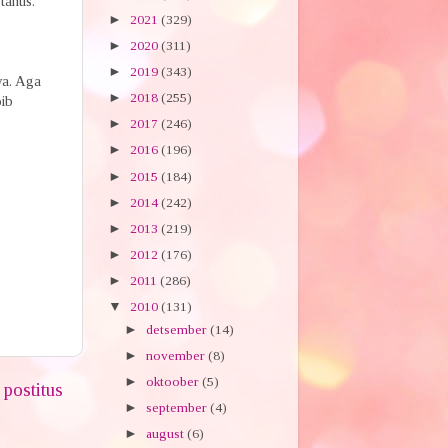
ähtis.
►
2021
(329)
►
2020
(311)
►
2019
(343)
va. Aga
►
2018
(255)
õib
►
2017
(246)
►
2016
(196)
►
2015
(184)
►
2014
(242)
►
2013
(219)
►
2012
(176)
►
2011
(286)
▼
2010
(131)
►
detsember
(14)
►
november
(8)
►
oktoober
(5)
postitus
►
september
(4)
►
august
(6)