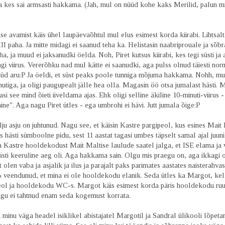
a kes sai armsasti hakkama. (Jah, mul on nüüd kohe kaks Merilid, palun mi
se avamist käis ühel laupäevaõhtul mul elus esimest korda kiirabi. Lihtsal
I paha. Ja mitte midagi ei saanud teha ka. Helistasin naabriprouale ja sõbr
a, ja muud ei jaksanudki öelda. Noh, Piret kutsus kiirabi, kes tegi süsti ja 
gi viirus. Vererõhku nad mul kätte ei saanudki, aga pulss olnud täiesti nor
nüüd aru:P Ja öeldi, et süst peaks poole tunniga mõjuma hakkama. Nohh, m
tiga, ja oligi paugupealt jälle hea olla. Magasin öö otsa jumalast hästi. 
 asi see mind õieti iiveldama ajas. Ehk oligi selline äkiline 10-minuti-viirus -
ine". Aga nagu Piret ütles - ega umbrohi ei hävi. Jutt jumala õige:P
lju asju on juhtunud. Nagu see, et käisin Kastre pargipeol, kus esines Mait 
 hästi sümboolne pidu, sest 11 aastat tagasi umbes täpselt samal ajal juun
a Kastre hooldekodust Mait Maltise laulude saatel jalga, et ISE elama ja
ästi keeruline aeg oli. Aga hakkama sain. Olgu mis praegu on, aga ikkagi 
t olen vaba ja asjalik ja ilus ja parajalt paks parimates aastates naisterahva
 veendunud, et mina ei ole hooldekodu elanik. Seda ütles ka Margot, ke
eol ja hooldekodu WC-s. Margot käis esimest korda päris hooldekodu ru
nagu ei tahtnud enam seda kogemust korrata.
i minu väga headel isiklikel abistajatel Margotil ja Sandral ülikooli lõpeta