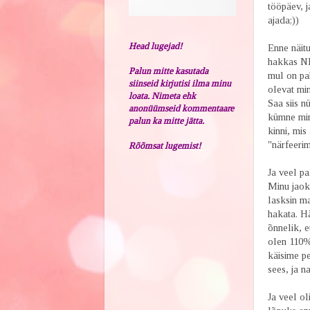
tööpäev, j
ajada;))
Head lugejad!
Enne näitu
hakkas NII
Palun mitte kasutada
mul on pah
siinseid kirjutisi ilma minu
olevat min
loata. Nimeta ehk
Saa siis 
anonüümseid kommentaare
kümne minu
palun ka mitte jätta.
kinni, mis
"närfeerim
Rõõmsat lugemist!
Ja veel pa
Minu jaoks
lasksin m
hakata. H
õnnelik, e
olen 110%
käisime p
sees, ja 
Ja veel ol