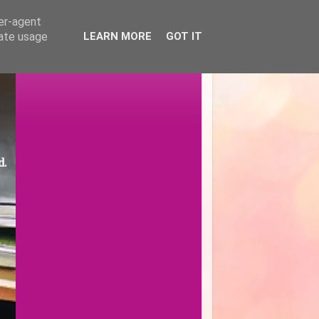
ser-agent
rate usage
LEARN MORE
GOT IT
d.