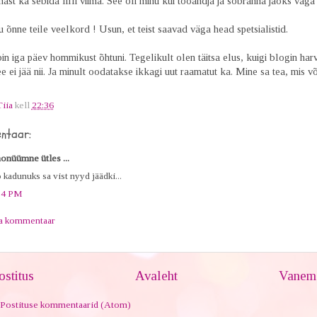
ast ka sebida lilli viima. See oli minu kui tööandja ja sõbranna jaoks väga t
u õnne teile veelkord ! Usun, et teist saavad väga head spetsialistid.
in iga päev hommikust õhtuni. Tegelikult olen täitsa elus, kuigi blogin har
ee ei jää nii. Ja minult oodatakse ikkagi uut raamatut ka. Mine sa tea, mis v
Tiia
kell
22:36
ntaar:
onüümne ütles ...
 kadunuks sa vist nyyd jäädki...
54 PM
ta kommentaar
stitus
Avaleht
Vanem 
Postituse kommentaarid (Atom)