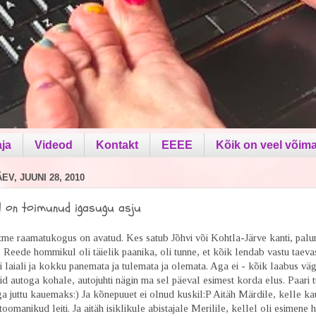
aja
Videod
Kontakt
EEEE
Kõik on veel võima
V, JUUNI 28, 2010
l on toimunud igasugu asju
tme raamatukogus on avatud. Kes satub Jõhvi või Kohtla-Järve kanti, palu
 Reede hommikul oli täielik paanika, oli tunne, et kõik lendab vastu taeva
i laiali ja kokku panemata ja tulemata ja olemata. Aga ei - kõik laabus väg
d autoga kohale, autojuhti nägin ma sel päeval esimest korda elus. Paari t
ga juttu kauemaks:) Ja kõnepuuet ei olnud kuskil:P Aitäh Märdile, kelle k
oomanikud leiti. Ja aitäh isiklikule abistajale Merilile, kellel oli esimene h