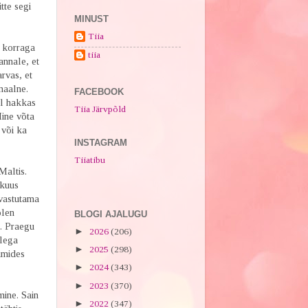
tte segi
MINUST
Tiia
t korraga
tiia
annale, et
arvas, et
maalne.
FACEBOOK
ul hakkas
Tiia Järvpõld
Mine võta
 või ka
INSTAGRAM
Tiiatibu
Maltis.
ikuus
 vastutama
olen
BLOGI AJALUGU
s. Praegu
►
2026
(206)
llega
►
2025
(298)
umides
►
2024
(343)
►
2023
(370)
mine. Sain
►
2022
(347)