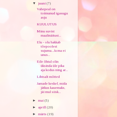
▼
juuni
(7)
Vahepeal on
toimunud igasugu
asju
KUULUTUS
Minu suvist
maalinäitust...
Elu - olu hakkab
tõepoolest
sujuma...Ja ma ei
unus...
Eile õhtul olin
üksinda üle pika
aja kodus ning ar...
Lihtsalt mõtted
Jamade keskel, mida
jätkus kauemaks,
jäi mul siisk...
►
mai
(5)
►
aprill
(20)
►
märts
(19)