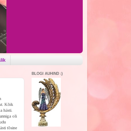
lik
BLOGI AUHIND :)
n
st. Kõik
a hästi.
unniga oli
audu
ästi tõsine