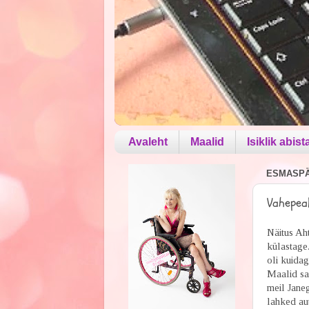
Avaleht
Maalid
Isiklik abist
ESMASPÄE
Vahepea
Näitus Ah
külastage.
oli kuidag
Maalid sai
meil Jane
lahked aut