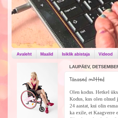
Avaleht
Maalid
Isiklik abistaja
Videod
LAUPÄEV, DETSEMBER 
Tänased mõtted
Olen kodus. Hetkel üks
Kodus, kus olen olnud j
24 aastat, kui olin esma
ka exile, et Kaagverre 