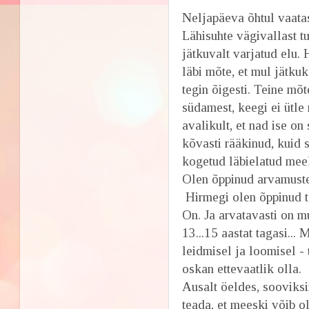
Neljapäeva õhtul vaata
Lähisuhte vägivallast t
jätkuvalt varjatud elu. 
läbi mõte, et mul jätkuk
tegin õigesti. Teine mõt
südamest, keegi ei ütle
avalikult, et nad ise on
kõvasti rääkinud, kuid 
kogetud läbielatud mee
Olen õppinud arvamust
Hirmegi olen õppinud ta
On. Ja arvatavasti on m
13...15 aastat tagasi...
leidmisel ja loomisel - 
oskan ettevaatlik olla.
Ausalt öeldes, sooviksi
teada, et meeski võib o