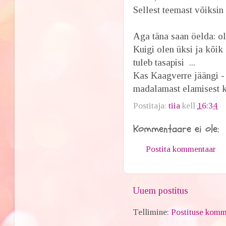
Sellest teemast võiksin 
Aga täna saan öelda: ol
Kuigi olen üksi ja kõik 
tuleb tasapisi ...
Kas Kaagverre jäängi -
madalamast elamisest kü
Postitaja:
tiia
kell
16:34
Kommentaare ei ole:
Postita kommentaar
Uuem postitus
Tellimine:
Postituse komm