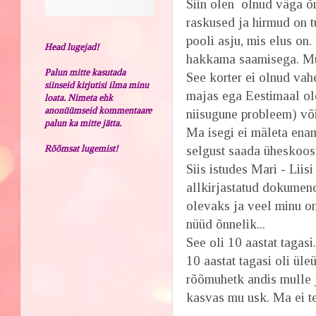
Siin olen olnud väga õn
raskused ja hirmud on t
pooli asju, mis elus o
Head lugejad!
hakkama saamisega. M
Palun mitte kasutada
See korter ei olnud vah
siinseid kirjutisi ilma minu
majas ega Eestimaal ole
loata. Nimeta ehk
anonüümseid kommentaare
niisugune probleem) või
palun ka mitte jätta.
Ma isegi ei mäleta enam
Rõõmsat lugemist!
selgust saada üheskoos
Siis istudes Mari - Liis
allkirjastatud dokumendi
olevaks ja veel minu om
nüüd õnnelik...
See oli 10 aastat tagasi
10 aastat tagasi oli üle
rõõmuhetk andis mulle 
kasvas mu usk. Ma ei t