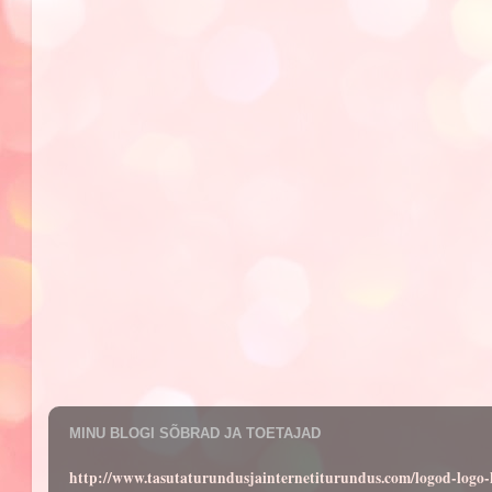
MINU BLOGI SÕBRAD JA TOETAJAD
http://www.tasutaturundusjainternetiturundus.com/logod-log