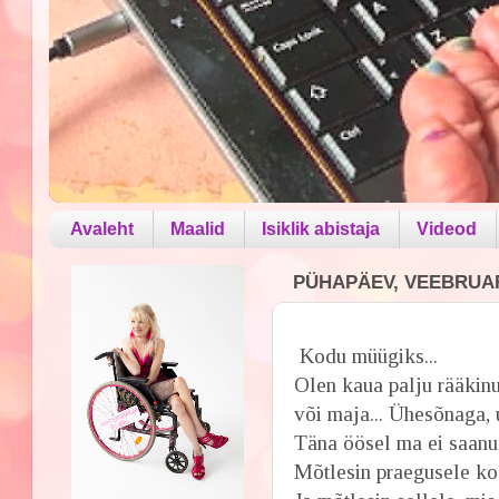
Avaleht
Maalid
Isiklik abistaja
Videod
PÜHAPÄEV, VEEBRUAR 
Kodu müügiks...
Olen kaua palju rääkinu
või maja... Ühesõnaga, 
Täna öösel ma ei saanud
Mõtlesin praegusele kod