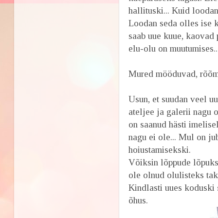
hallituski... Kuid lood
Loodan seda olles ise k
saab uue kuue, kaovad 
elu-olu on muutumises.
Mured mööduvad, rõõmu
Usun, et suudan veel uu
ateljee ja galerii nagu
on saanud hästi imelise
nagu ei ole... Mul on j
hoiustamisekski.
Võiksin lõppude lõpuks 
ole olnud olulisteks tak
Kindlasti uues koduski
õhus.