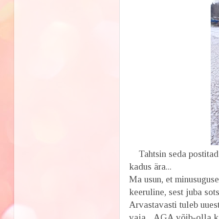
Tahtsin seda postitada 
kadus ära...
Ma usun, et minusuguse
keeruline, sest juba sot
Arvastavasti tuleb uues
vaja... AGA võib-olla k