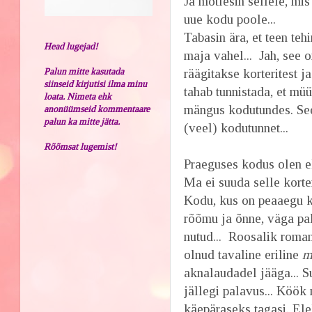
Ja mõtlesin sellele, mi
uue kodu poole...
Tabasin ära, et teen teh
Head lugejad!
maja vahel... Jah, see 
Palun mitte kasutada
räägitakse korteritest j
siinseid kirjutisi ilma minu
tahab tunnistada, et müü
loata. Nimeta ehk
mängus kodutundes. See
anonüümseid kommentaare
palun ka mitte jätta.
(veel) kodutunnet...
Rõõmsat lugemist!
Praeguses kodus olen el
Ma ei suuda selle korte
Kodu, kus on peaaegu k
rõõmu ja õnne, väga palj
nutud... Roosalik roman
olnud tavaline eriline
m
aknalaudadel jääga... Su
jällegi palavus... Köök 
käepäraseks tagasi. Ele