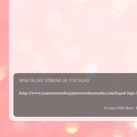
MINU BLOGI SÕBRAD JA TOETAJAD
http://www.tasutaturundusjainternetiturundus.com/logod-log
Teema Pildi aken. 