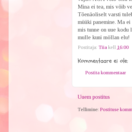
Mina ei tea, mis võib ve
Tõenäoliselt varsti tu
müüki panemine. Ma ei ku
mis tunne on uue kodu l
mulle kuni möllan elu!
Postitaja:
Tiia
kell
16:00
Kommentaare ei ole:
Postita kommentaar
Uuem postitus
Tellimine:
Postituse komm